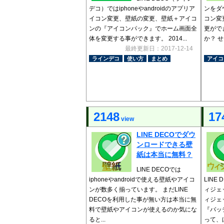
デコ）ではiphoneやandroidのアプリア
ンをダ
イコン変更、壁紙の変更、壁紙＋アイコ
コン変
ンの『アイコンパック』でホーム画面全
更がで
体を変更する事ができます。 2014...
か？ 
最終更新日：2017-12-14
ラインデコ
使い方
まとめ
アイコ
2148
17
view
LINE DECOでダウ
ンロードできる壁
紙は本当に無料？
LINE DECOでは
iphoneやandroidで使える壁紙やアイコ
LINE
ンが数多く揃っています。 まだLINE
ィジェ
DECOを利用した事が無い方は本当に無
ィジェ
料で壁紙やアイコンが使えるのか気にな
『バッ
ると...
って、ほ