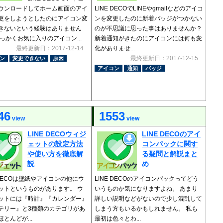
ウンロードしてホーム画面のアイ
LINE DECOでLINEやgmailなどのアイコ
更をしようとしたのにアイコン変
ンを変更したのに新着バッジがつかない
きないという経験はありません
のが不思議に思った事はありませんか？
せっかくお気に入りのアイコン...
新着通知がきたのにアイコンには何も変
最終更新日：2017-12-14
化がありませ...
最終更新日：2017-12-15
ン
変更できない
原因
アイコン
通知
バッジ
46
1553
view
view
LINE DECOウィジ
LINE DECOのアイ
ェットの設定方法
コンパックに関す
や使い方を徹底解
る疑問と解説まと
説
め
 DECOは壁紙やアイコンの他にウ
LINE DECOのアイコンパックってどう
ットというものがあります。 ウ
いうものか気になりますよね。 あまり
ットには『時計』『カレンダー』
詳しい説明などがないので少し混乱して
テリー』と3種類のカテゴリがあ
しまう方もいるかもしれません。 私も
とんどが...
最初は色々とわ...