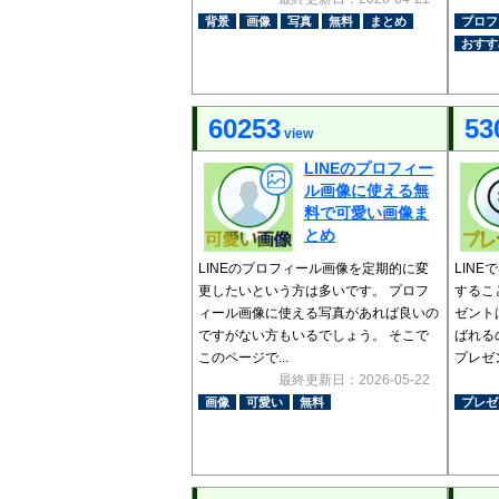
背景
画像
写真
無料
まとめ
プロフ
おすす
60253
53
view
LINEのプロフィー
ル画像に使える無
料で可愛い画像ま
とめ
LINEのプロフィール画像を定期的に変
LIN
更したいという方は多いです。 プロフ
するこ
ィール画像に使える写真があれば良いの
ゼント
ですがない方もいるでしょう。 そこで
ばれる
このページで...
プレゼン
最終更新日：2026-05-22
画像
可愛い
無料
プレゼ