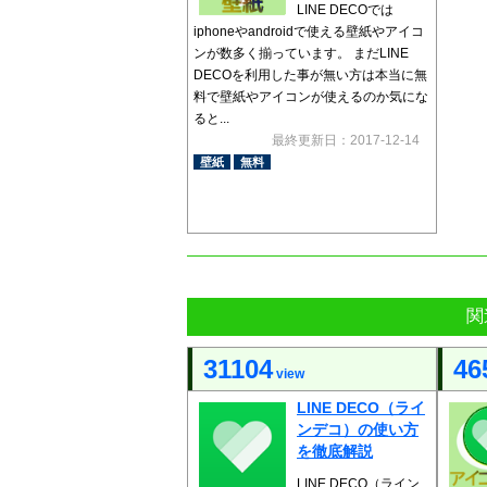
LINE DECOでは
iphoneやandroidで使える壁紙やアイコ
ンが数多く揃っています。 まだLINE
DECOを利用した事が無い方は本当に無
料で壁紙やアイコンが使えるのか気にな
ると...
最終更新日：2017-12-14
壁紙
無料
関
31104
46
view
LINE DECO（ライ
ンデコ）の使い方
を徹底解説
LINE DECO（ライン