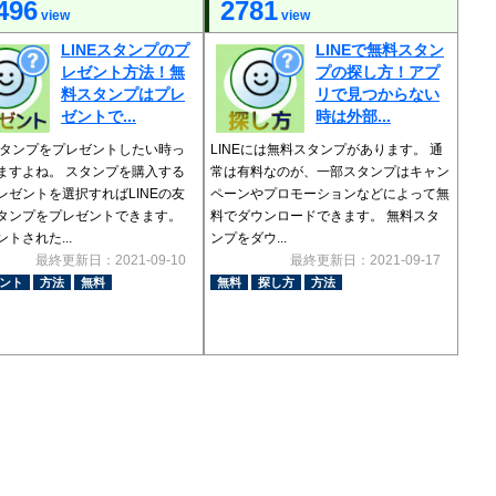
496
2781
view
view
LINEスタンプのプ
LINEで無料スタン
レゼント方法！無
プの探し方！アプ
料スタンプはプレ
リで見つからない
ゼントで...
時は外部...
Eスタンプをプレゼントしたい時っ
LINEには無料スタンプがあります。 通
ますよね。 スタンプを購入する
常は有料なのが、一部スタンプはキャン
レゼントを選択すればLINEの友
ペーンやプロモーションなどによって無
タンプをプレゼントできます。
料でダウンロードできます。 無料スタ
トされた...
ンプをダウ...
最終更新日：2021-09-10
最終更新日：2021-09-17
ント
方法
無料
無料
探し方
方法