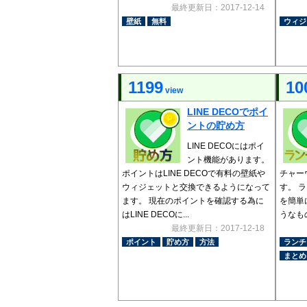
最終更新日：2017-12-14
壁紙
無料
ウィジ
1199
10
view
LINE DECOでポイ
ントの貯め方
LINE DECOにはポイ
ント機能があります。
ポイントはLINE DECOで有料の壁紙や
チャー
ウィジェットと交換できるようになって
す。 
ます。 現在のポイントを確認する為に
を簡単
はLINE DECOに...
うなもの
最終更新日：2017-12-18
ポイント
貯め方
方法
ランチ
まとめ