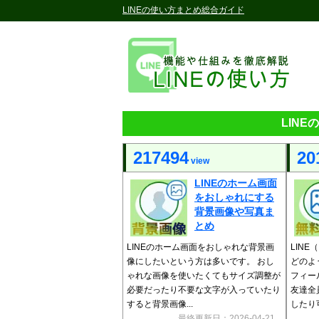
LINEの使い方まとめ総合ガイド
LIN
217494
20
view
LINEのホーム画面
をおしゃれにする
背景画像や写真ま
とめ
LINEのホーム画面をおしゃれな背景画
LIN
像にしたいという方は多いです。 おし
どのよ
ゃれな画像を使いたくてもサイズ調整が
フィー
必要だったり不要な文字が入っていたり
友達全
すると背景画像...
したり可
最終更新日：2026-04-21