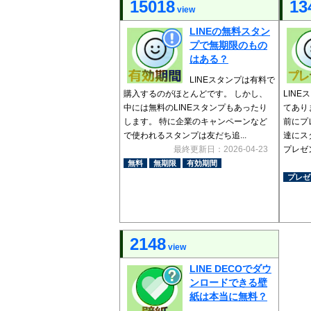
15018
13
view
LINEの無料スタン
プで無期限のもの
はある？
LINEスタンプは有料で
購入するのがほとんどです。 しかし、
LIN
中には無料のLINEスタンプもあったり
てあり
します。 特に企業のキャンペーンなど
前にプ
で使われるスタンプは友だち追...
達にス
最終更新日：2026-04-23
プレゼン
無料
無期限
有効期間
プレゼ
2148
view
LINE DECOでダウ
ンロードできる壁
紙は本当に無料？