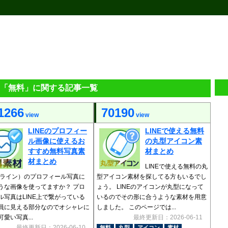
Eの「無料」に関する記事一覧
1266
70190
view
view
LINEのプロフィー
LINEで使える無料
ル画像に使えるお
の丸型アイコン素
すすめ無料写真素
材まとめ
材まとめ
LINEで使える無料の丸
E（ライン）のプロフィール写真に
型アイコン素材を探してる方もいるでし
うな画像を使ってますか？ プロ
ょう。 LINEのアイコンが丸型になって
ル写真はLINE上で繋がっている
いるのでその形に合うような素材を用意
員に見える部分なのでオシャレに
しました。 このページでは...
愛い写真...
最終更新日：2026-06-11
最終更新日：2026-06-10
無料
丸型
アイコン
素材