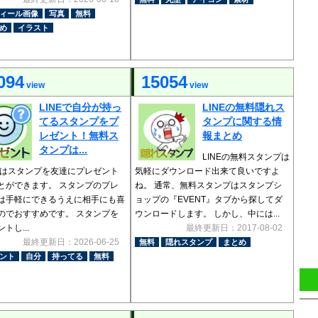
ィール画像
写真
無料
め
イラスト
094
15054
view
view
LINEで自分が持っ
LINEの無料隠れス
てるスタンプをプ
タンプに関する情
レゼント！無料ス
報まとめ
タンプは...
LINEの無料スタンプは
Eではスタンプを友達にプレゼント
気軽にダウンロード出来て良いですよ
とができます。 スタンプのプレ
ね。 通常、無料スタンプはスタンプシ
は手軽にできるうえに相手にも喜
ョップの『EVENT』タブから探してダ
のでおすすめです。 スタンプを
ウンロードします。 しかし、中には...
トし...
最終更新日：2017-08-02
最終更新日：2026-06-25
無料
隠れスタンプ
まとめ
ント
自分
持ってる
無料