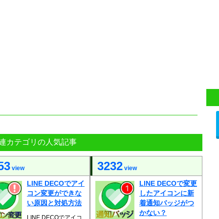
連カテゴリの人気記事
53
3232
view
view
LINE DECOでアイ
LINE DECOで変更
コン変更ができな
したアイコンに新
い原因と対処方法
着通知バッジがつ
かない？
LINE DECOでアイコ