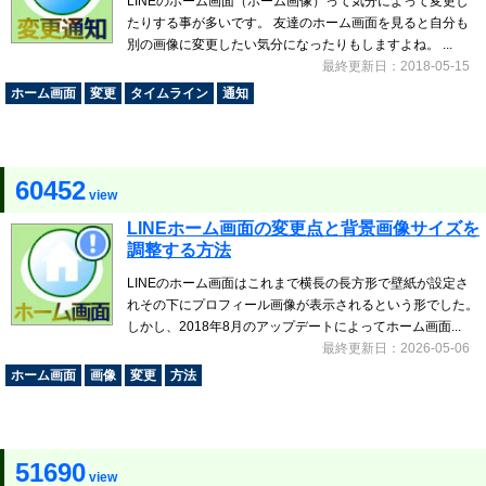
LINEのホーム画面（ホーム画像）って気分によって変更し
たりする事が多いです。 友達のホーム画面を見ると自分も
別の画像に変更したい気分になったりもしますよね。 ...
最終更新日：2018-05-15
ホーム画面
変更
タイムライン
通知
60452
view
LINEホーム画面の変更点と背景画像サイズを
調整する方法
LINEのホーム画面はこれまで横長の長方形で壁紙が設定さ
れその下にプロフィール画像が表示されるという形でした。
しかし、2018年8月のアップデートによってホーム画面...
最終更新日：2026-05-06
ホーム画面
画像
変更
方法
51690
view