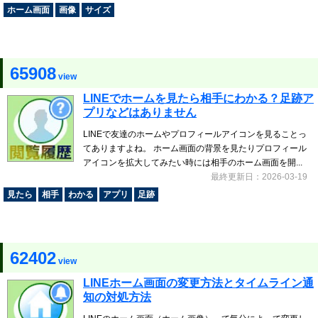
ホーム画面
画像
サイズ
65908
view
LINEでホームを見たら相手にわかる？足跡ア
プリなどはありません
LINEで友達のホームやプロフィールアイコンを見ることっ
てありますよね。 ホーム画面の背景を見たりプロフィール
アイコンを拡大してみたい時には相手のホーム画面を開...
最終更新日：2026-03-19
見たら
相手
わかる
アプリ
足跡
62402
view
LINEホーム画面の変更方法とタイムライン通
知の対処方法