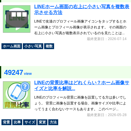
LINEホーム画面の右上に小さい写真を複数表
示させる方法
LINEで友達のプロフィール画像アイコンをタップするとホ
ーム画像とプロフィール画像が表示されます。 その画面の
右上に小さい写真が複数表示されているのを見たことは...
最終更新日：2026-07-14
ホーム画面
小さい写真
複数
49247
view
LINEの背景比率はどれくらい？ホーム画像サ
イズと比率を解説...
LINEのプロフィール背景に画像を設置してる方は多いでし
ょう。 背景に画像を設置する場合、画像サイズや比率によ
ってうまく合わないケースもあります。 このページ...
最終更新日：2026-05-28
背景
比率
サイズ
変更
方法