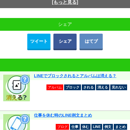
[もっと見る]
シェア
ツイート
シェア
はてブ
LINEでブロックされるとアルバムは消える？
アルバム
ブロック
される
消える
見れない
仕事を休む時のLINE例文まとめ
ブログ
仕事
休む
LINE
例文
まとめ