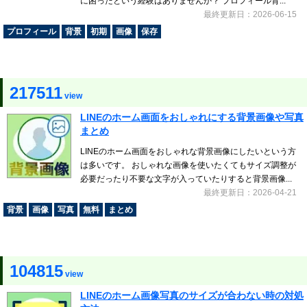
に困ったという経験はありませんか？ プロフィール背...
最終更新日：2026-06-15
プロフィール
背景
初期
画像
保存
217511
view
LINEのホーム画面をおしゃれにする背景画像や写真
まとめ
LINEのホーム画面をおしゃれな背景画像にしたいという方
は多いです。 おしゃれな画像を使いたくてもサイズ調整が
必要だったり不要な文字が入っていたりすると背景画像...
最終更新日：2026-04-21
背景
画像
写真
無料
まとめ
104815
view
LINEのホーム画像写真のサイズが合わない時の対処