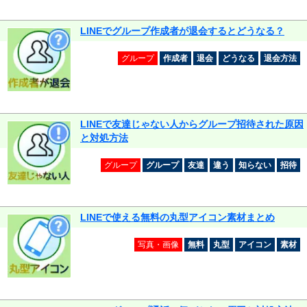
LINEでグループ作成者が退会するとどうなる？
グループ
作成者
退会
どうなる
退会方法
LINEで友達じゃない人からグループ招待された原因
と対処方法
グループ
グループ
友達
違う
知らない
招待
LINEで使える無料の丸型アイコン素材まとめ
写真・画像
無料
丸型
アイコン
素材