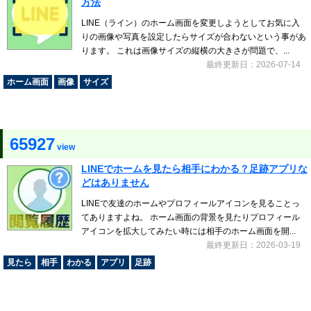
方法
LINE（ライン）のホーム画面を変更しようとしてお気に入
りの画像や写真を設定したらサイズが合わないという事があ
ります。 これは画像サイズの縦横の大きさが問題で、...
最終更新日：2026-07-14
ホーム画面
画像
サイズ
65927
view
LINEでホームを見たら相手にわかる？足跡アプリな
どはありません
LINEで友達のホームやプロフィールアイコンを見ることっ
てありますよね。 ホーム画面の背景を見たりプロフィール
アイコンを拡大してみたい時には相手のホーム画面を開...
最終更新日：2026-03-19
見たら
相手
わかる
アプリ
足跡