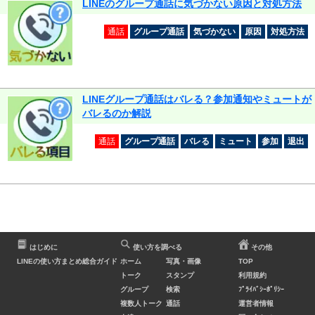
LINEのグループ通話に気づかない原因と対処方法
通話
グループ通話
気づかない
原因
対処方法
LINEグループ通話はバレる？参加通知やミュートが
バレるのか解説
通話
グループ通話
バレる
ミュート
参加
退出
はじめに
使い方を調べる
その他
LINEの使い方まとめ総合ガイド
ホーム
写真・画像
TOP
トーク
スタンプ
利用規約
グループ
検索
ﾌﾟﾗｲﾊﾞｼｰﾎﾟﾘｼｰ
複数人トーク
通話
運営者情報