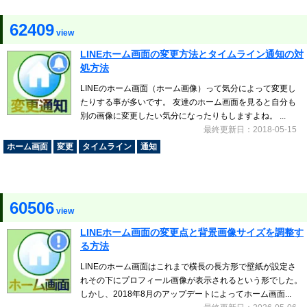
62409
view
LINEホーム画面の変更方法とタイムライン通知の対
処方法
LINEのホーム画面（ホーム画像）って気分によって変更し
たりする事が多いです。 友達のホーム画面を見ると自分も
別の画像に変更したい気分になったりもしますよね。 ...
最終更新日：2018-05-15
ホーム画面
変更
タイムライン
通知
60506
view
LINEホーム画面の変更点と背景画像サイズを調整す
る方法
LINEのホーム画面はこれまで横長の長方形で壁紙が設定さ
れその下にプロフィール画像が表示されるという形でした。
しかし、2018年8月のアップデートによってホーム画面...