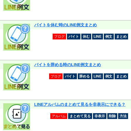
バイトを休む時のLINE例文まとめ
ブログ
バイト
休む
LINE
例文
まとめ
バイトを辞める時のLINE例文まとめ
ブログ
バイト
辞める
LINE
例文
まとめ
LINEアルバムのまとめて見るを非表示にできる？
アルバム
まとめて見る
非表示
削除
方法