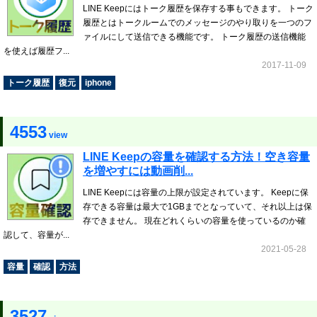
LINE Keepにはトーク履歴を保存する事もできます。 トーク
履歴とはトークルームでのメッセージのやり取りを一つのフ
ァイルにして送信できる機能です。 トーク履歴の送信機能
を使えば履歴フ...
2017-11-09
トーク履歴
復元
iphone
4553
view
LINE Keepの容量を確認する方法！空き容量
を増やすには動画削...
LINE Keepには容量の上限が設定されています。 Keepに保
存できる容量は最大で1GBまでとなっていて、それ以上は保
存できません。 現在どれくらいの容量を使っているのか確
認して、容量が...
2021-05-28
容量
確認
方法
3527