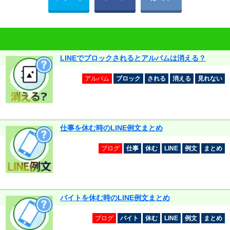
LINEでブロックされるとアルバムは消える？
アルバム
ブロック
される
消える
見れない
仕事を休む時のLINE例文まとめ
ブログ
仕事
休む
LINE
例文
まとめ
バイトを休む時のLINE例文まとめ
ブログ
バイト
休む
LINE
例文
まとめ