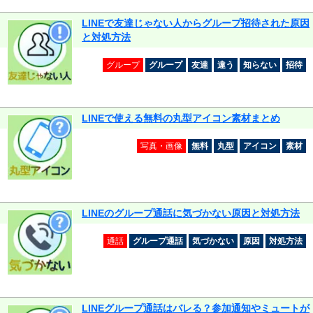
LINEで友達じゃない人からグループ招待された原因
と対処方法
グループ
グループ
友達
違う
知らない
招待
LINEで使える無料の丸型アイコン素材まとめ
写真・画像
無料
丸型
アイコン
素材
LINEのグループ通話に気づかない原因と対処方法
通話
グループ通話
気づかない
原因
対処方法
LINEグループ通話はバレる？参加通知やミュートが