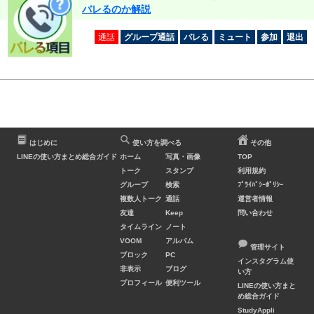
バレるのか解説
通話
グループ通話
バレる
ミュート
参加
退出
はじめに
使い方を調べる
その他
LINEの使い方まとめ総合ガイド
ホーム
写真・画像
TOP
トーク
スタンプ
利用規約
グループ
検索
ﾌﾟﾗｲﾊﾞｼｰﾎﾟﾘｼｰ
複数人トーク
通話
運営者情報
友達
Keep
問い合わせ
タイムライン
ノート
VOOM
アルバム
管理サイト
ブロック
PC
インスタグラム使
非表示
ブログ
い方
プロフィール
便利ツール
LINEの使い方まと
め総合ガイド
StudyAppli