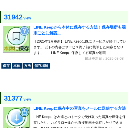
31942
view
LINE Keepから本体に保存する方法！保存場所も端
末ごとに解説...
【2025年3月更新】 LINE Keepは既にサービスが終了してい
ます。 以下の内容はサービス終了前に執筆した内容となり
ます。 ----- LINE Keepに保存してる写真や動画...
最終更新日：2025-03-08
保存
本体
方法
保存場所
31377
view
LINE Keepに保存中の写真をメールに送信する方法
LINE Keepには友達とのトークで受け取った写真や画像を保
存したり、カメラロールから直接動画を保存したりできま