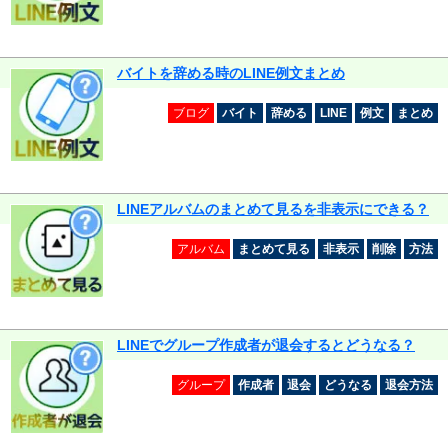
バイトを辞める時のLINE例文まとめ
ブログ
バイト
辞める
LINE
例文
まとめ
LINEアルバムのまとめて見るを非表示にできる？
アルバム
まとめて見る
非表示
削除
方法
LINEでグループ作成者が退会するとどうなる？
グループ
作成者
退会
どうなる
退会方法