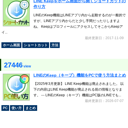
LINE Keepをホーム画面から開くショートカットの
作り方
LINEのKeep機能はLINEアプリ内から起動するのが一般的で
すが、LINEアプリ内からだと少し手間だったりしますよ
ね。 KeepはプロフィールにアクセスしてそこからKeepア
イ...
最終更新日：2017-11-09
ホーム画面
ショートカット
方法
27446
view
LINEのKeep（キープ）機能をPCで使う方法まとめ
【2025年3月更新】 LINE Keep機能は廃止されました。 以
下の内容はLINE Keep機能が廃止される前の情報となりま
す。 --- LINEのKeep（キープ）機能はPC版のLINEでも...
最終更新日：2026-07-07
PC
使い方
まとめ