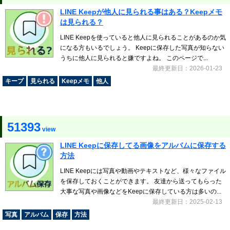
LINE Keepが他人に見られる事はある？Keepメモ
は見られる？
LINE Keepを使っていると他人に見られることがあるのか気
になる方もいるでしょう。 Keepに保存した写真が知らない
うちに他人に見られると嫌ですよね。 このページで...
最終更新日：2026-01-23
キープ
見られる
Keepメモ
他人
51393
view
LINE Keepに保存してる画像をアルバムに保存する
方法
LINE Keepには写真や動画やテキストなど、様々なファイル
を保存しておくことができます。 友達から送ってもらった
大事な写真や画像などをKeepに保存している方は多いの...
最終更新日：2025-02-13
写真
アルバム
保存
方法