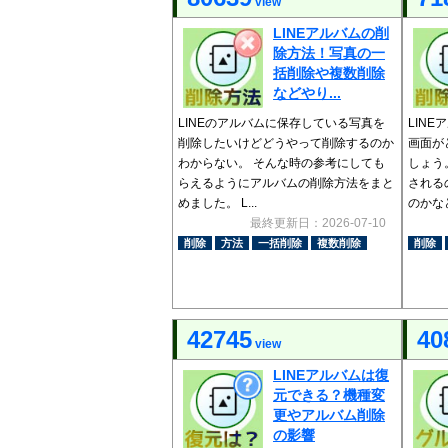
view
LINEアルバムの削
除方法！写真の一
括削除や複数削除
などやり...
LINEのアルバムに保存している写真を
LIN
削除したいけどどうやって削除するのか
画面が
わからない。 そんな時の参考にしても
しょう
らえるようにアルバムの削除方法をまと
される
めました。 L...
のかなど
最終更新日：2026-07-10
削除
方法
一括削除
複数削除
削除
42745
40
view
LINEアルバムは復
元できる？機種変
更やアルバム削除
の影響