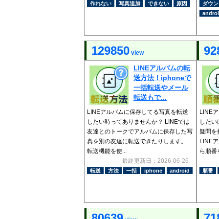
作れない
写真追加
できない
原因
ダウン
andro
129850
92
view
LINEアルバムの転
送方法！iphoneで
一括転送やメール
転送もで...
LINEアルバムに保存してる写真を転送
LIN
したい時ってありませんか？ LINEでは
したい
友達とのトークでアルバムに保存した写
疑問を
真を別の友達に転送できたりします。
LIN
転送機能を使...
ら順番を
最終更新日：2026-06-26
転送
方法
一括
iphone
android
順番
80639
71