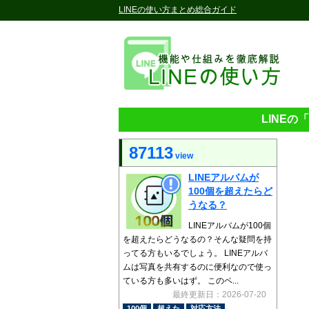
LINEの使い方まとめ総合ガイド
LINE
87113
view
LINEアルバムが
100個を超えたらど
うなる？
LINEアルバムが100個
を超えたらどうなるの？そんな疑問を持
ってる方もいるでしょう。 LINEアルバ
ムは写真を共有するのに便利なので使っ
ている方も多いはず。 このペ...
最終更新日：2026-07-20
100個
超えた
対応方法