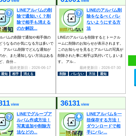
view
view
LINEアルバムの削
LINEのアルバム削
除で通知いく？削
除をなるべくバレ
除で相手も消える
ないようにする方
のか解説...
法
Eアルバムの削除で通知や相手側の
LINEのアルバムを削除するとトークル
どうなるのか気になる方は多いで
ームに削除のお知らせが表示されます。
。 アルバム削除でどんな通知が
このお知らせを見るとアルバムの写真が
のか、また通知しない方法はある
削除された事に相手は気付いてしまいま
、自分...
す。 アル...
最終更新日：2026-06-17
最終更新日：2026-07-30
通知
相手
消える
削除
バレない
方法
通知
811
36131
view
view
LINEでグループア
LINEアルバムを一
ルバム作成方法！
括保存する方法！
写真追加や削除方
ダウンロードで相
法などの...
手にバレ...