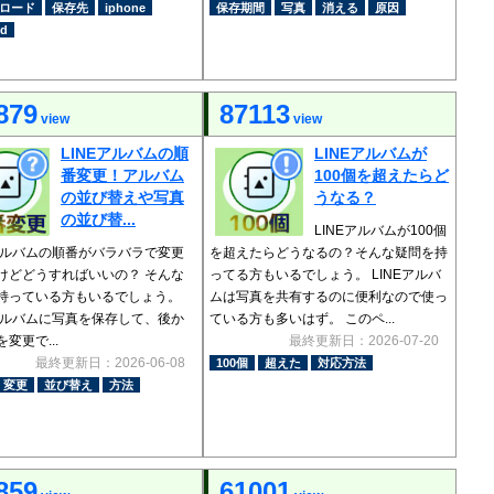
ロード
保存先
iphone
保存期間
写真
消える
原因
id
879
87113
view
view
LINEアルバムの順
LINEアルバムが
番変更！アルバム
100個を超えたらど
の並び替えや写真
うなる？
の並び替...
LINEアルバムが100個
Eアルバムの順番がバラバラで変更
を超えたらどうなるの？そんな疑問を持
けどどうすればいいの？ そんな
ってる方もいるでしょう。 LINEアルバ
持っている方もいるでしょう。
ムは写真を共有するのに便利なので使っ
Eアルバムに写真を保存して、後か
ている方も多いはず。 このペ...
変更で...
最終更新日：2026-07-20
最終更新日：2026-06-08
100個
超えた
対応方法
変更
並び替え
方法
859
61001