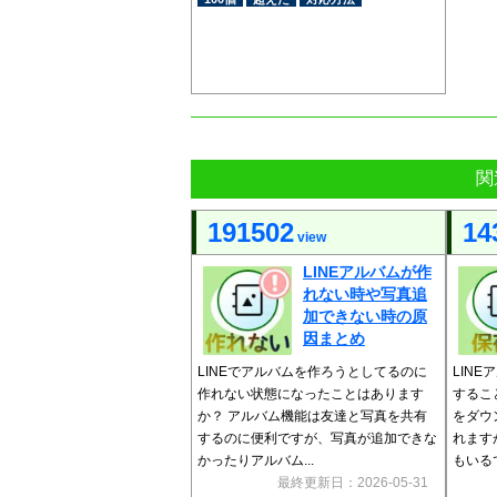
関
191502
14
view
LINEアルバムが作
れない時や写真追
加できない時の原
因まとめ
LINEでアルバムを作ろうとしてるのに
LIN
作れない状態になったことはあります
するこ
か？ アルバム機能は友達と写真を共有
をダウ
するのに便利ですが、写真が追加できな
れます
かったりアルバム...
もいるで
最終更新日：2026-05-31