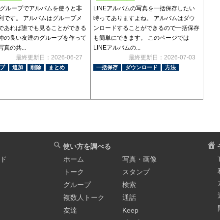
Eのグループでアルバムを使うと非
LINEアルバムの写真を一括保存したい
利です。 アルバムはグループメ
時ってありますよね。 アルバムはダウ
であれば誰でも見ることができる
ンロードすることができるので一括保存
仲の良い友達のグループを作って
も簡単にできます。 このページでは
真の共...
LINEアルバムの...
最終更新日：2026-06-27
最終更新日：2026-07-03
プ
追加
削除
まとめ
一括保存
ダウンロード
方法
使い方を調べる
イド
ホーム
写真・画像
トーク
スタンプ
グループ
検索
複数人トーク
通話
友達
Keep