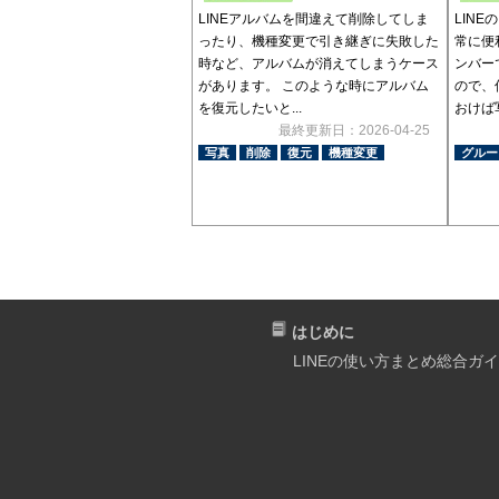
LINEアルバムを間違えて削除してしま
LIN
ったり、機種変更で引き継ぎに失敗した
常に便
時など、アルバムが消えてしまうケース
ンバー
があります。 このような時にアルバム
ので、
を復元したいと...
おけば写
最終更新日：2026-04-25
写真
削除
復元
機種変更
グルー
はじめに
LINEの使い方まとめ総合ガ