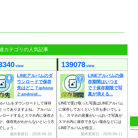
連カテゴリの人気記事
3340
139078
view
view
LINEアルバムのダ
LINEアルバムの保
ウンロードで保存
存期間はいつま
先はどこ？iphone
で？保存期限で写
とandroid...
真が消える...
Eアルバムをダウンロードして保存
LINEで受け取った写真はLINEアルバム
とってありますよね。 アルバム
に保存しておくという方も多いでしょ
ンロードするとスマホ内に保存さ
う。 スマホの容量がいっぱいで写真が
が、保存先がわからないという方
スマホ内に保存できない場合などには
しょう...
LINEアルバムが役立...
最終更新日：2026-06-10
最終更新日：2026-06-11