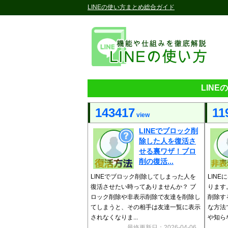
LINEの使い方まとめ総合ガイド
LIN
143417
11
view
LINEでブロック削
除した人を復活さ
せる裏ワザ！ブロ
削の復活...
LINEでブロック削除してしまった人を
LIN
復活させたい時ってありませんか？ ブ
ります
ロック削除や非表示削除で友達を削除し
削除す
てしまうと、その相手は友達一覧に表示
な方法
されなくなりま...
や知らな
最終更新日：2026-04-06