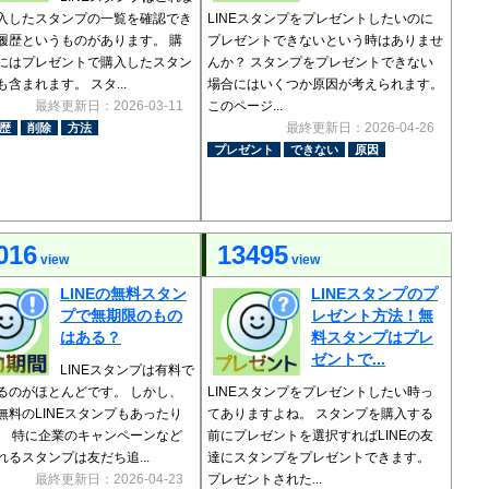
入したスタンプの一覧を確認でき
LINEスタンプをプレゼントしたいのに
履歴というものがあります。 購
プレゼントできないという時はありませ
にはプレゼントで購入したスタン
んか？ スタンプをプレゼントできない
含まれます。 スタ...
場合にはいくつか原因が考えられます。
最終更新日：2026-03-11
このページ...
最終更新日：2026-04-26
歴
削除
方法
プレゼント
できない
原因
016
13495
view
view
LINEの無料スタン
LINEスタンプのプ
プで無期限のもの
レゼント方法！無
はある？
料スタンプはプレ
ゼントで...
LINEスタンプは有料で
るのがほとんどです。 しかし、
LINEスタンプをプレゼントしたい時っ
無料のLINEスタンプもあったり
てありますよね。 スタンプを購入する
。 特に企業のキャンペーンなど
前にプレゼントを選択すればLINEの友
れるスタンプは友だち追...
達にスタンプをプレゼントできます。
最終更新日：2026-04-23
プレゼントされた...