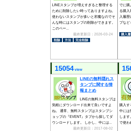
LINEスタンプが増えすぎると整理する
でに購
ために削除したい時ってありますよね。
る購入
使わないスタンプが多いと邪魔なのでそ
入履歴
んな時にはスタンプの削除ができます。
プなども
このペー...
最終更新日：2026-03-24
購入履
削除
方法
完全削除
15054
15
view
LINEの無料隠れス
タンプに関する情
報まとめ
LINEの無料スタンプは
気軽にダウンロード出来て良いですよ
購入す
ね。 通常、無料スタンプはスタンプシ
中には
ョップの『EVENT』タブから探してダ
します
ウンロードします。 しかし、中には...
で使わ
最終更新日：2017-08-02