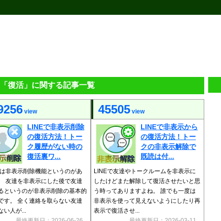
Eの「復活」に関する記事一覧
9256
45505
view
view
LINEで非表示削除
LINEで非表示から
の復活方法！トー
の復活方法！トー
ク履歴がない時の
クの非表示解除で
復活裏ワ...
既読は付...
Eには非表示削除機能というのがあ
LINEで友達やトークルームを非表示に
。 友達を非表示にした後で友達
したけどまた解除して復活させたいと思
るというのが非表示削除の基本的
う時ってありますよね。 誰でも一度は
です。 全く連絡を取らない友達
非表示を使って見えないようにしたり再
い人が...
表示で復活させ...
最終更新日：2026-06-26
最終更新日：2026-03-11