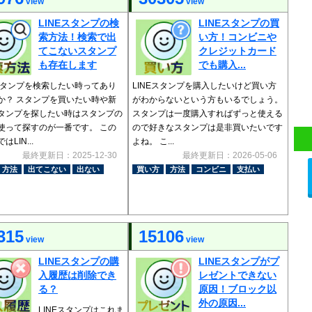
view
view
LINEスタンプの検
LINEスタンプの買
索方法！検索で出
い方！コンビニや
てこないスタンプ
クレジットカード
も存在します
でも購入...
Eスタンプを検索したい時ってあり
LINEスタンプを購入したいけど買い方
か？ スタンプを買いたい時や新
がわからないという方もいるでしょう。
タンプを探したい時はスタンプの
スタンプは一度購入すればずっと使える
使って探すのが一番です。 この
ので好きなスタンプは是非買いたいです
LIN...
よね。 こ...
最終更新日：2025-12-30
最終更新日：2026-05-06
方法
出てこない
出ない
買い方
方法
コンビニ
支払い
315
15106
view
view
LINEスタンプの購
LINEスタンプがプ
入履歴は削除でき
レゼントできない
る？
原因！ブロック以
外の原因...
LINEスタンプはこれま