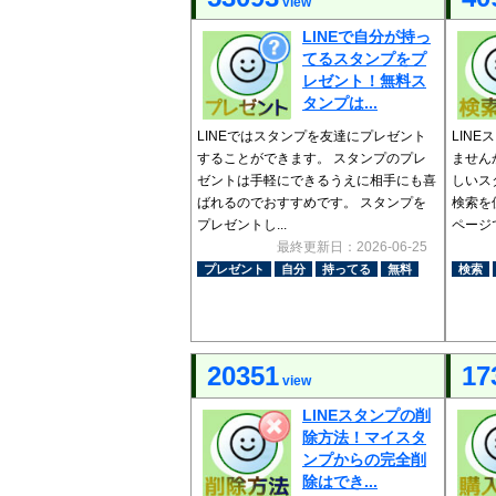
view
LINEで自分が持っ
てるスタンプをプ
レゼント！無料ス
タンプは...
LINEではスタンプを友達にプレゼント
LIN
することができます。 スタンプのプレ
ません
ゼントは手軽にできるうえに相手にも喜
しいス
ばれるのでおすすめです。 スタンプを
検索を
プレゼントし...
ページでは
最終更新日：2026-06-25
プレゼント
自分
持ってる
無料
検索
20351
17
view
LINEスタンプの削
除方法！マイスタ
ンプからの完全削
除はでき...