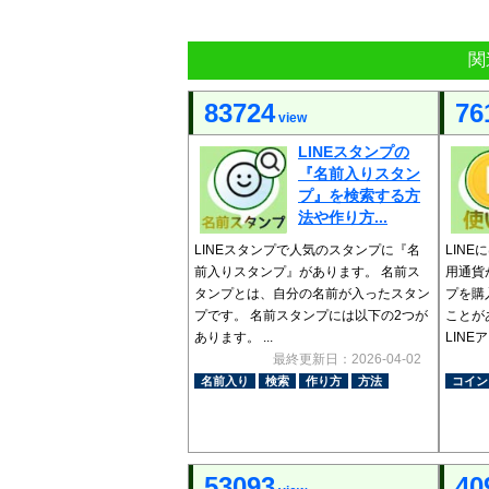
関
83724
76
view
LINEスタンプの
『名前入りスタン
プ』を検索する方
法や作り方...
LINEスタンプで人気のスタンプに『名
LINE
前入りスタンプ』があります。 名前ス
用通貨
タンプとは、自分の名前が入ったスタン
プを購
プです。 名前スタンプには以下の2つが
ことが
あります。 ...
LINE
最終更新日：2026-04-02
名前入り
検索
作り方
方法
コイン
53093
40