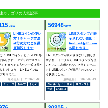
連カテゴリの人気記事
115
56948
view
view
LINEコインの使い
LINEスタンプが表
方！チャージ方法
示されない原因！
や貯め方などを徹
AndroidもiPhone
底解説します
も同じやり...
には『LINEコイン』というLINE専
LINEスタンプが表示されないと困りま
があります。 アプリ内でスタン
すよね。 トークからLINEスタンプを使
入した事がある方だと一度は見た
いたいのに表示されないと使えません。
あるでしょう。 LINEコインは
もしLINEスタンプが表示されないとい
アプリ内でス...
う状態になっ...
最終更新日：2026-05-08
最終更新日：2026-07-13
チャージ
貯め方
まとめ
表示されない
原因
サジェスト
方法
android
976
30305