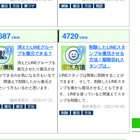
復活
方法
裏ワザ
解除
復活
方法
既読
687
4720
view
view
消えたLINEグルー
削除したLINEスタ
プを復元できる？
ンプを復活させる
方法！期限切れス
消えたLINEグループを
タンプは...
復元させたり復活させ
ができるのか気になる方もいるで
LINEスタンプは簡単に削除することが
。 間違えて削除したから復元さ
できます。 そして、削除したLINEスタ
という方もいるかと思います。
ンプを後から復活させることもできま
.
す。 LINEを使っていると間違えてスタ
最終更新日：2026-07-15
ンプを削除して...
最終更新日：2021-09-09
復元
復活
方法
削除
復活
方法