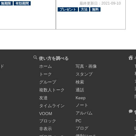
最終更新日：2021-09-10
無期限
有効期間
プレゼント
方法
無料
使い方を調べる
イド
ホーム
写真・画像
トーク
スタンプ
グループ
検索
複数人トーク
通話
友達
Keep
ノート
タイムライン
アルバム
VOOM
ブロック
PC
ブログ
非表示