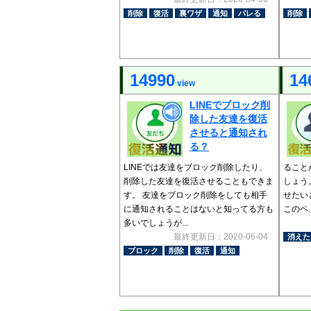
削除
復活
裏ワザ
通知
バレる
削除
14990
14
view
LINEでブロック削
除した友達を復活
させると通知され
る？
LINEでは友達をブロック削除したり、
ること
削除した友達を復活させることもできま
しょう
す。 友達をブロック削除をしても相手
せたい
に通知されることはないと知ってる方も
このペ..
多いでしょうが...
最終更新日：2020-06-04
消えた
ブロック
削除
復活
通知