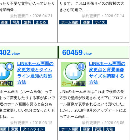
ったり不要な文字が入っていたり
ります。 これは画像サイズの縦横の大
景画像...
きさが問題で、...
最終更新日：2026-04-21
最終更新日：2026-07-14
画像
写真
無料
まとめ
ホーム画面
画像
サイズ
402
60459
view
view
LINEホーム画面の
LINEホーム画面の
変更方法とタイム
変更点と背景画像
ライン通知の対処
サイズを調整する
方法
方法
Eのホーム画面（ホーム画像）って
LINEのホーム画面はこれまで横長の長
よって変更したりする事が多いで
方形で壁紙が設定されその下にプロフィ
友達のホーム画面を見ると自分も
ール画像が表示されるという形でした。
像に変更したい気分になったりも
しかし、2018年8月のアップデートによ
ね。 ...
ってホーム画面...
最終更新日：2018-05-15
最終更新日：2026-05-06
画面
変更
タイムライン
ホーム画面
画像
変更
方法