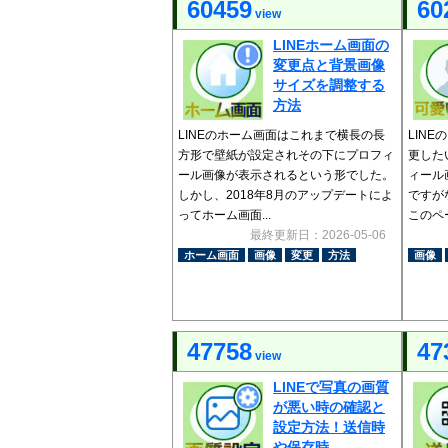
60459
60
view
LINEホーム画面の
変更点と背景画像
サイズを調整する
方法
LINEのホーム画面はこれまで横長の長
LIN
方形で壁紙が設定されその下にプロフィ
更した
ール画像が表示されるという形でした。
ィール
しかし、2018年8月のアップデートによ
ですが
ってホーム画面...
このペー
最終更新日：2026-05-06
ホーム画面
画像
変更
方法
画像
47758
47
view
LINEで写真の画質
が悪い時の確認と
設定方法！送信時
や保存時...