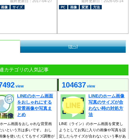
最終更新日：2017-04-27
最終更新日：2026-05-14
画像
サイズ
PC
画像
変更
方法
[次へ]
連カテゴリの人気記事
7492
104637
view
view
LINEのホーム画面
LINEのホーム画像
をおしゃれにする
写真のサイズが合
背景画像や写真ま
わない時の対処方
とめ
法
Eのホーム画面をおしゃれな背景画
LINE（ライン）のホーム画面を変更し
たいという方は多いです。 おし
ようとしてお気に入りの画像や写真を設
画像を使いたくてもサイズ調整が
定したらサイズが合わないという事があ