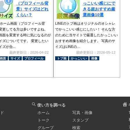
（プロフィール背
っこいい感じにで
景）サイズはどれ
きる超おすすめ厳
くらい？
選画像10選
Eのホーム画面（プロフィール背
LINEのトプ画はオリジナルのオシャレ
変更してる方は多いですよね。
でかっこいい感じにしたい！ そんな方
画面を変更する時に気になるのが
のために当サイトで厳選したかっこいい
イズについてです。 変更したい
おすすめ画像を紹介します。 写真のサ
ズが合...
イズはLINEの...
最終更新日：2026-04-22
最終更新日：2026-05-12
画面
サイズ
プロフィール
トプ画
かっこいい
画像
使い方を調べる
イド
ホーム
写真・画像
トーク
スタンプ
グループ
検索