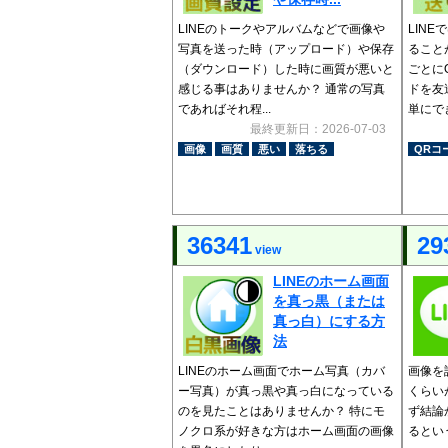
LINEのトークやアルバムなどで画像や
LIN
写真を送った時（アップロード）や保存
ること
（ダウンロード）した時に画質が悪いと
ごとに
感じる事はありませんか？ 通常の写真
ドを友
であればそれ程...
単にでき
最終更新日：2026-07-03
画像
画質
悪い
落ちる
QRコ
36341
29
view
LINEのホーム画面
を真っ黒（または
真っ白）にする方
法
LINEのホーム画面でホーム写真（カバ
画像を
ー写真）が真っ黒や真っ白になっている
くらい
のを見たことはありませんか？ 特にモ
ず結論
ノクロ系が好きな方はホーム画面の画像
るとい