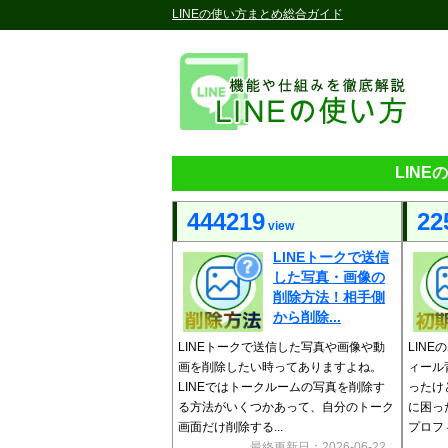
LINEの使い方まとめ総合ガイド
LIN
444219
22
view
LINEトークで送信
した写真・画像の
削除方法！相手側
から削除...
LINEトークで送信した写真や画像や動
LIN
画を削除したい時ってありますよね。
ィール
LINEではトークルームの写真を削除す
ったけ
る方法がいくつかあって、自分のトーク
に困っ
画面だけ削除する...
プロフィ
最終更新日：2026-06-22