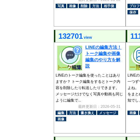
写真
画像
削除
方法
相手側
プロフ
保存
132701
11
view
LINEの編集方法！
トーク編集や画像
編集のやり方を解
説
LINEのトーク編集を使ったことはあり
LIN
ますか？ トーク編集をするとトーク内
一つず
容を削除したり転送したりできます。
よね。
メッセージだけでなく写真や動画も同じ
をまと
ように編集で...
知でしょ
最終更新日：2026-05-31
編集
方法
書き換え
メッセージ
画像
画像