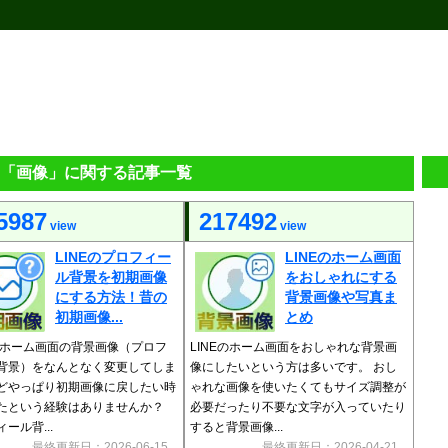
Eの「画像」に関する記事一覧
5987
217492
view
view
LINEのプロフィー
LINEのホーム画面
ル背景を初期画像
をおしゃれにする
にする方法！昔の
背景画像や写真ま
初期画像...
とめ
Eのホーム画面の背景画像（プロフ
LINEのホーム画面をおしゃれな背景画
背景）をなんとなく変更してしま
像にしたいという方は多いです。 おし
どやっぱり初期画像に戻したい時
ゃれな画像を使いたくてもサイズ調整が
たという経験はありませんか？
必要だったり不要な文字が入っていたり
ール背...
すると背景画像...
最終更新日：2026-06-15
最終更新日：2026-04-21