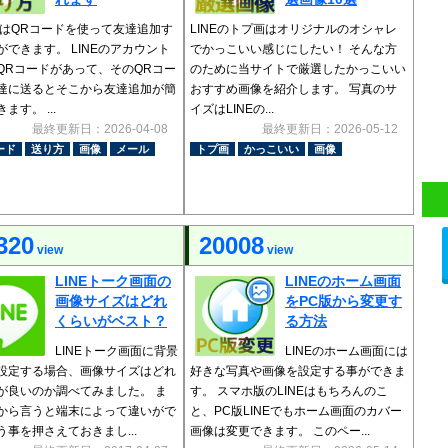
EではQRコードを使って友達追加す
LINEのトプ画はオリジナルのオシャレ
ができます。 LINEのアカウント
でかっこいい感じにしたい！ そんな方
QRコードがあって、そのQRコー
のために当サイトで厳選したかっこいい
達に送るとそこから友達追加が簡
おすすめ画像を紹介します。 写真のサ
ます。 ...
イズはLINEの...
最終更新日：2026-04-08
最終更新日：2026-05-12
ード
送り方
画像
メール
トプ画
かっこいい
画像
320
20008
view
view
LINEトーク画面の
LINEのホーム画面
画像サイズはどれ
をPC版から変更す
くらいがベスト？
る方法
LINEトーク画面に背景
LINEのホーム画面には
設定する場合、画像サイズはどれ
好きな写真や画像を設定する事ができま
が良いのか調べてみました。 ま
す。 スマホ版のLINEはもちろんのこ
から言うと端末によって違いがで
と、PC版LINEでもホーム画面のカバー
う事を押さえておきまし...
画像は変更できます。 このペー...