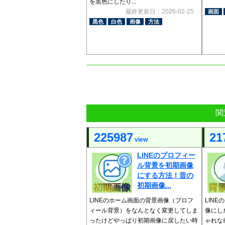
を黒色にしたり...
最終更新日：2026-02-25
画面
黒色
白色
画像
方法
関
225987
21
view
LINEのプロフィー
ル背景を初期画像
にする方法！昔の
初期画像...
LINEのホーム画面の背景画像（プロフ
LIN
ィール背景）をなんとなく変更してしま
像にし
ったけどやっぱり初期画像に戻したい時
ゃれな