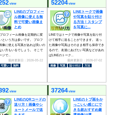
252
52204
view
view
LINEのプロフィー
LINEトークで画像
ル画像に使える無
や写真を貼り付け
料で可愛い画像ま
る方法！スタンプ
とめ
を写真に...
Eのプロフィール画像を定期的に変
LINEではトークで画像や写真を貼り付
いという方は多いです。 プロフ
けて相手に送ることができます。 送っ
画像に使える写真があれば良いの
た画像や写真はそのまま相手も保存でき
ない方もいるでしょう。 そこで
るので、友達にあげたい写真などがあれ
ジで...
ばLINEのトーク...
最終更新日：2026-05-22
最終更新日：2026-07-02
可愛い
無料
画像
写真
貼り付け
方法
392
37264
view
view
LINEのQRコードの
LINEのトプ画をか
送り方！画像やシ
っこいい感じにで
ョートメールで送
きる超おすすめ厳
れます
選画像10選