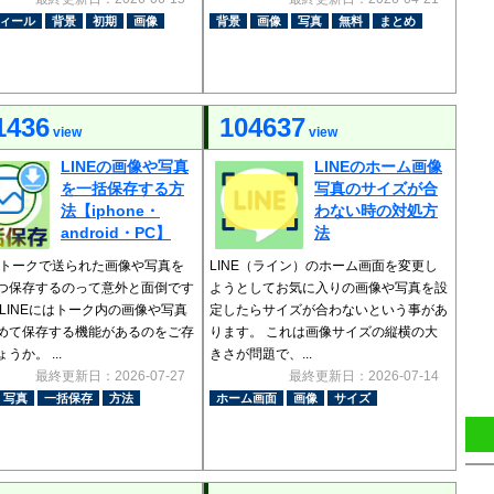
ィール
背景
初期
画像
背景
画像
写真
無料
まとめ
1436
104637
view
view
LINEの画像や写真
LINEのホーム画像
を一括保存する方
写真のサイズが合
法【iphone・
わない時の対処方
android・PC】
法
Eのトークで送られた画像や写真を
LINE（ライン）のホーム画面を変更し
つ保存するのって意外と面倒です
ようとしてお気に入りの画像や写真を設
 LINEにはトーク内の画像や写真
定したらサイズが合わないという事があ
めて保存する機能があるのをご存
ります。 これは画像サイズの縦横の大
うか。 ...
きさが問題で、...
最終更新日：2026-07-27
最終更新日：2026-07-14
写真
一括保存
方法
ホーム画面
画像
サイズ