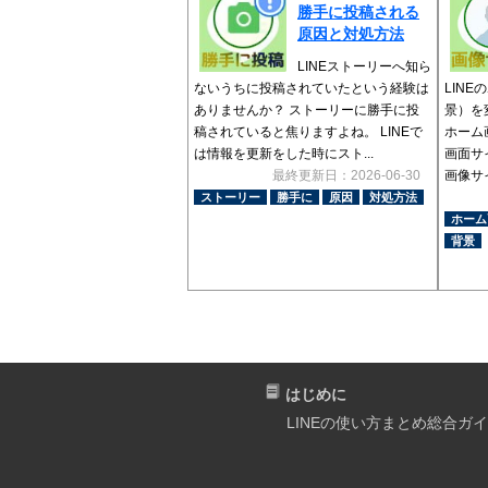
勝手に投稿される
原因と対処方法
LINEストーリーへ知ら
ないうちに投稿されていたという経験は
LIN
ありませんか？ ストーリーに勝手に投
景）を
稿されていると焦りますよね。 LINEで
ホーム
は情報を更新をした時にスト...
画面サ
最終更新日：2026-06-30
画像サイ
ストーリー
勝手に
原因
対処方法
ホーム
背景
はじめに
LINEの使い方まとめ総合ガ