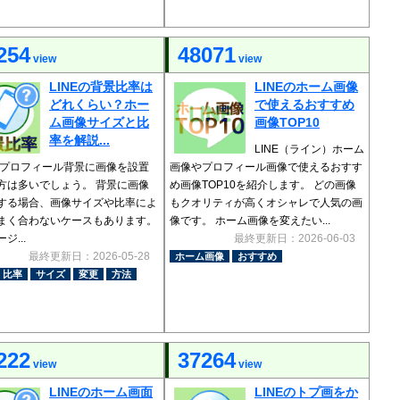
254
48071
view
view
LINEの背景比率は
LINEのホーム画像
どれくらい？ホー
で使えるおすすめ
ム画像サイズと比
画像TOP10
率を解説...
LINE（ライン）ホーム
Eのプロフィール背景に画像を設置
画像やプロフィール画像で使えるおすす
方は多いでしょう。 背景に画像
め画像TOP10を紹介します。 どの画像
する場合、画像サイズや比率によ
もクオリティが高くオシャレで人気の画
まく合わないケースもあります。
像です。 ホーム画像を変えたい...
ジ...
最終更新日：2026-06-03
最終更新日：2026-05-28
ホーム画像
おすすめ
比率
サイズ
変更
方法
222
37264
view
view
LINEのホーム画面
LINEのトプ画をか