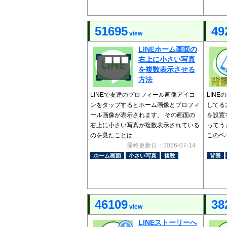
51695
49
view
LINEホーム画面の
右上に小さい写真
を複数表示させる
方法
LINEで友達のプロフィール画像アイコ
LIN
ンをタップするとホーム画像とプロフィ
してる
ール画像が表示されます。 その画面の
を設置
右上に小さい写真が複数表示されている
ってう
のを見たことは...
このペー
最終更新日：2026-07-14
ホーム画面
小さい写真
複数
背景
46109
38
view
LINEストーリーへ