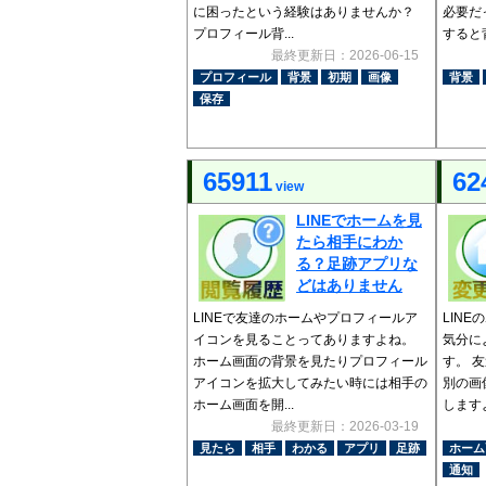
に困ったという経験はありませんか？
必要だ
プロフィール背...
すると背
最終更新日：2026-06-15
プロフィール
背景
初期
画像
背景
保存
65911
62
view
LINEでホームを見
たら相手にわか
る？足跡アプリな
どはありません
LINEで友達のホームやプロフィールア
LIN
イコンを見ることってありますよね。
気分に
ホーム画面の背景を見たりプロフィール
す。 
アイコンを拡大してみたい時には相手の
別の画
ホーム画面を開...
しますよ
最終更新日：2026-03-19
見たら
相手
わかる
アプリ
足跡
ホーム
通知