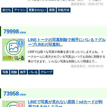
最終更新日：2026-07-02
友だち
アイコン
更新されない
原因
対処方法
79998
view
LINEトークの写真削除で相手にバレる？グル
ープLINEの写真削...
LINEでは様々な写真や画像を送り合ったりしますよね。 ト
ークルームに表示されている写真はいつでも自由に削除する
事ができます。 いらない写真を削除したり間違えて...
最終更新日：2026-04-20
写真
削除
相手
バレる
グループ
73958
view
LINEで写真が見れない原因！sdカードが利
用できませんエラー...