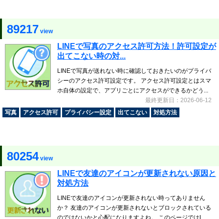
89217
view
LINEで写真のアクセス許可方法！許可設定が
出てこない時の対...
LINEで写真が送れない時に確認しておきたいのがプライバ
シーのアクセス許可設定です。 アクセス許可設定とはスマ
ホ自体の設定で、アプリごとにアクセスができるかどう...
最終更新日：2026-06-12
写真
アクセス許可
プライバシー設定
出てこない
対処方法
80254
view
LINEで友達のアイコンが更新されない原因と
対処方法
LINEで友達のアイコンが更新されない時ってありません
か？ 友達のアイコンが更新されないとブロックされている
のではないかと心配になりますよね。 このページではL...