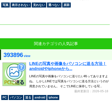
写真
表示されない
見れない
選べない
原因
関連カテゴリの人気記事
393896
view
LINEの写真や画像をパソコンに送る方法！
androidやiphoneから...
LINEの写真や画像をパソコンに送りたい時ってありますよ
ね。 しかしLINEでは写真をパソコンに送る方法というのが
用意されていません。 そこでLINEに保存している写...
最終更新日：2026-05-18
PC
パソコン
送る
android
iphone