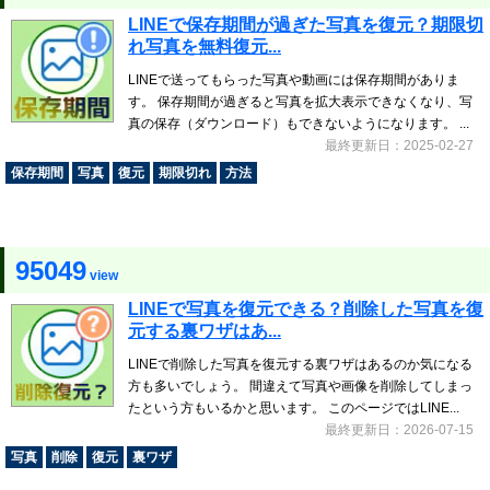
LINEで保存期間が過ぎた写真を復元？期限切
れ写真を無料復元...
LINEで送ってもらった写真や動画には保存期間がありま
す。 保存期間が過ぎると写真を拡大表示できなくなり、写
真の保存（ダウンロード）もできないようになります。 ...
最終更新日：2025-02-27
保存期間
写真
復元
期限切れ
方法
95049
view
LINEで写真を復元できる？削除した写真を復
元する裏ワザはあ...
LINEで削除した写真を復元する裏ワザはあるのか気になる
方も多いでしょう。 間違えて写真や画像を削除してしまっ
たという方もいるかと思います。 このページではLINE...
最終更新日：2026-07-15
写真
削除
復元
裏ワザ