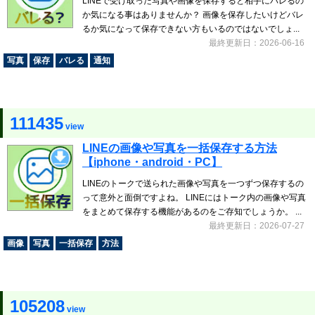
LINEで受け取った写真や画像を保存すると相手にバレるの
か気になる事はありませんか？ 画像を保存したいけどバレ
るか気になって保存できない方もいるのではないでしょ...
最終更新日：2026-06-16
写真
保存
バレる
通知
111435
view
LINEの画像や写真を一括保存する方法
【iphone・android・PC】
LINEのトークで送られた画像や写真を一つずつ保存するの
って意外と面倒ですよね。 LINEにはトーク内の画像や写真
をまとめて保存する機能があるのをご存知でしょうか。 ...
最終更新日：2026-07-27
画像
写真
一括保存
方法
105208
view