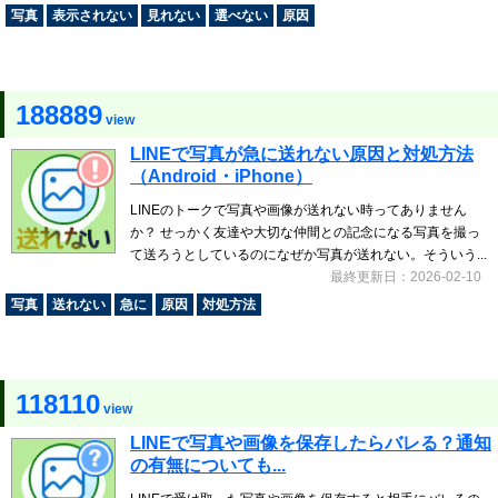
写真
表示されない
見れない
選べない
原因
188889
view
LINEで写真が急に送れない原因と対処方法
（Android・iPhone）
LINEのトークで写真や画像が送れない時ってありません
か？ せっかく友達や大切な仲間との記念になる写真を撮っ
て送ろうとしているのになぜか写真が送れない。そういう...
最終更新日：2026-02-10
写真
送れない
急に
原因
対処方法
118110
view
LINEで写真や画像を保存したらバレる？通知
の有無についても...