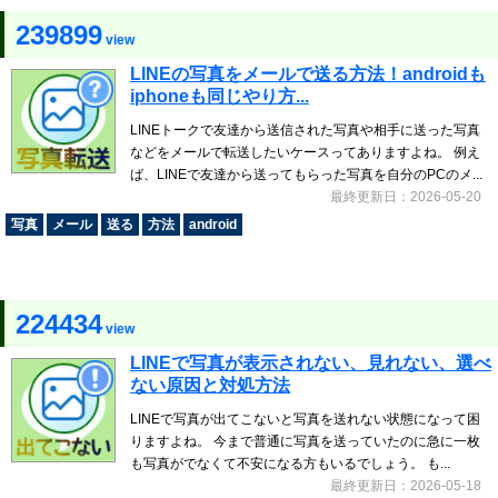
239899
view
LINEの写真をメールで送る方法！androidも
iphoneも同じやり方...
LINEトークで友達から送信された写真や相手に送った写真
などをメールで転送したいケースってありますよね。 例え
ば、LINEで友達から送ってもらった写真を自分のPCのメ...
最終更新日：2026-05-20
写真
メール
送る
方法
android
224434
view
LINEで写真が表示されない、見れない、選べ
ない原因と対処方法
LINEで写真が出てこないと写真を送れない状態になって困
りますよね。 今まで普通に写真を送っていたのに急に一枚
も写真がでなくて不安になる方もいるでしょう。 も...
最終更新日：2026-05-18