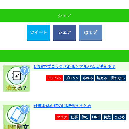
シェア
ツイート
シェア
はてブ
LINEでブロックされるとアルバムは消える？
アルバム
ブロック
される
消える
見れない
仕事を休む時のLINE例文まとめ
ブログ
仕事
休む
LINE
例文
まとめ