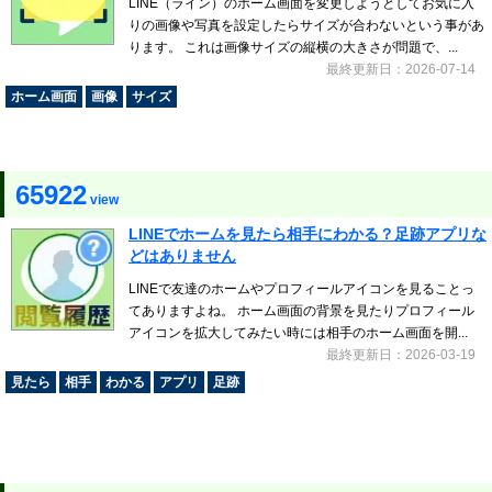
LINE（ライン）のホーム画面を変更しようとしてお気に入
りの画像や写真を設定したらサイズが合わないという事があ
ります。 これは画像サイズの縦横の大きさが問題で、...
最終更新日：2026-07-14
ホーム画面
画像
サイズ
65922
view
LINEでホームを見たら相手にわかる？足跡アプリな
どはありません
LINEで友達のホームやプロフィールアイコンを見ることっ
てありますよね。 ホーム画面の背景を見たりプロフィール
アイコンを拡大してみたい時には相手のホーム画面を開...
最終更新日：2026-03-19
見たら
相手
わかる
アプリ
足跡