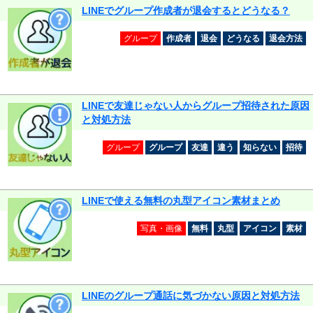
LINEでグループ作成者が退会するとどうなる？
グループ
作成者
退会
どうなる
退会方法
LINEで友達じゃない人からグループ招待された原因
と対処方法
グループ
グループ
友達
違う
知らない
招待
LINEで使える無料の丸型アイコン素材まとめ
写真・画像
無料
丸型
アイコン
素材
LINEのグループ通話に気づかない原因と対処方法