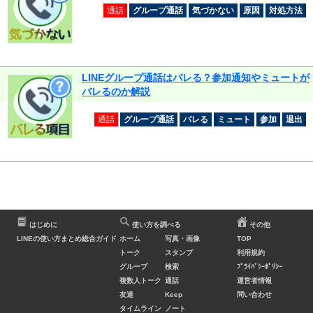
通話
グループ通話
気づかない
原因
対処方法
LINEグループ通話はバレる？参加通知やミュートが
バレるのか解説
通話
グループ通話
バレる
ミュート
参加
退出
はじめに
使い方を調べる
その他
LINEの使い方まとめ総合ガイド
ホーム
写真・画像
TOP
トーク
スタンプ
利用規約
グループ
検索
ﾌﾟﾗｲﾊﾞｼｰﾎﾟﾘｼｰ
複数人トーク
通話
運営者情報
友達
Keep
問い合わせ
タイムライン
ノート