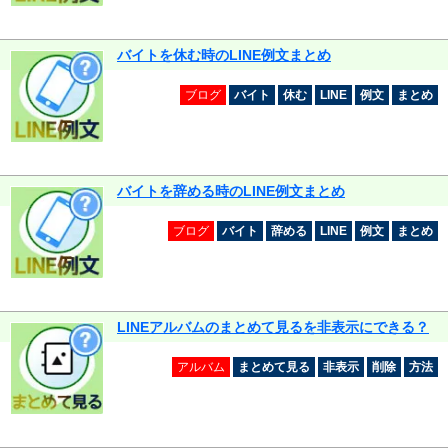
バイトを休む時のLINE例文まとめ
ブログ
バイト
休む
LINE
例文
まとめ
バイトを辞める時のLINE例文まとめ
ブログ
バイト
辞める
LINE
例文
まとめ
LINEアルバムのまとめて見るを非表示にできる？
アルバム
まとめて見る
非表示
削除
方法