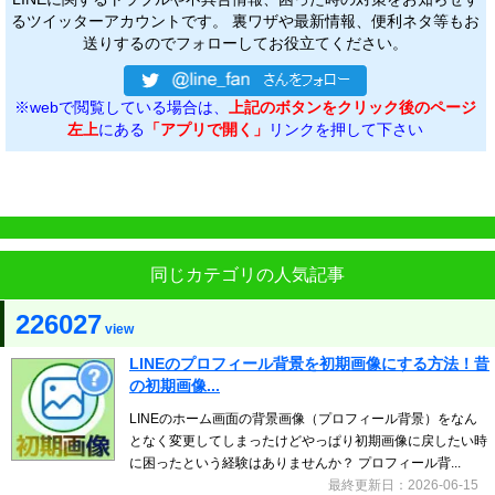
るツイッターアカウントです。 裏ワザや最新情報、便利ネタ等もお
送りするのでフォローしてお役立てください。
※webで閲覧している場合は、
上記のボタンをクリック後のページ
左上
にある
「アプリで開く」
リンクを押して下さい
同じカテゴリの人気記事
226027
view
LINEのプロフィール背景を初期画像にする方法！昔
の初期画像...
LINEのホーム画面の背景画像（プロフィール背景）をなん
となく変更してしまったけどやっぱり初期画像に戻したい時
に困ったという経験はありませんか？ プロフィール背...
最終更新日：2026-06-15