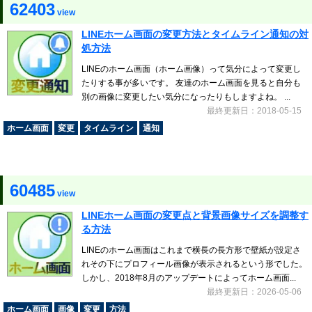
62403
view
LINEホーム画面の変更方法とタイムライン通知の対
処方法
LINEのホーム画面（ホーム画像）って気分によって変更し
たりする事が多いです。 友達のホーム画面を見ると自分も
別の画像に変更したい気分になったりもしますよね。 ...
最終更新日：2018-05-15
ホーム画面
変更
タイムライン
通知
60485
view
LINEホーム画面の変更点と背景画像サイズを調整す
る方法
LINEのホーム画面はこれまで横長の長方形で壁紙が設定さ
れその下にプロフィール画像が表示されるという形でした。
しかし、2018年8月のアップデートによってホーム画面...
最終更新日：2026-05-06
ホーム画面
画像
変更
方法