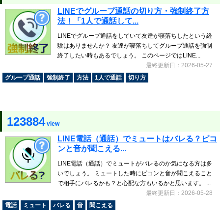
LINEでグループ通話の切り方・強制終了方
法！「1人で通話して...
LINEでグループ通話をしていて友達が寝落ちしたという経
験はありませんか？ 友達が寝落ちしてグループ通話を強制
終了したい時もあるでしょう。 このページではLINE...
最終更新日：2026-05-27
グループ通話
強制終了
方法
1人で通話
切り方
123884
view
LINE電話（通話）でミュートはバレる？ピコ
ンと音が聞こえる...
LINE電話（通話）でミュートがバレるのか気になる方は多
いでしょう。 ミュートした時にピコンと音が聞こえること
で相手にバレるかも？と心配な方もいるかと思います。 ...
最終更新日：2026-05-28
電話
ミュート
バレる
音
聞こえる