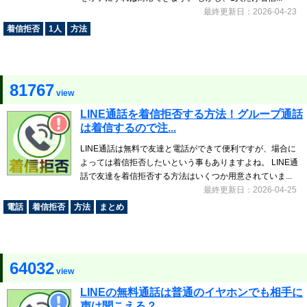
最終更新日：2026-04-23
着信拒否
1人
方法
81767
view
LINE通話を着信拒否する方法！グループ通話
は着信するので注...
LINE通話は無料で友達と電話ができて便利ですが、場合に
よっては着信拒否したいという事もありますよね。 LINE通
話で友達を着信拒否する方法はいくつか用意されていま...
最終更新日：2026-04-25
電話
着信拒否
方法
まとめ
64032
view
LINEの無料通話は普通のイヤホンでも相手に
声は聞こえる？