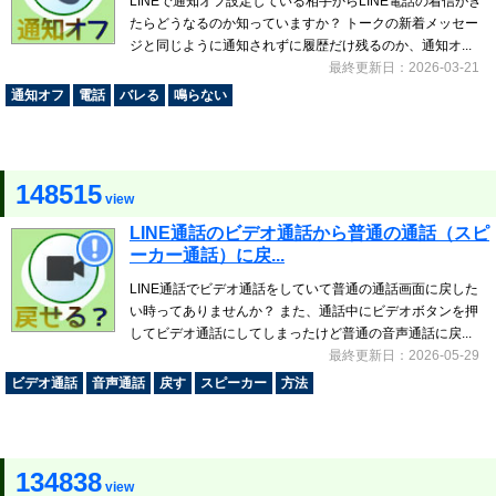
LINEで通知オフ設定している相手からLINE電話の着信がき
たらどうなるのか知っていますか？ トークの新着メッセー
ジと同じように通知されずに履歴だけ残るのか、通知オ...
最終更新日：2026-03-21
通知オフ
電話
バレる
鳴らない
148515
view
LINE通話のビデオ通話から普通の通話（スピ
ーカー通話）に戻...
LINE通話でビデオ通話をしていて普通の通話画面に戻した
い時ってありませんか？ また、通話中にビデオボタンを押
してビデオ通話にしてしまったけど普通の音声通話に戻...
最終更新日：2026-05-29
ビデオ通話
音声通話
戻す
スピーカー
方法
134838
view