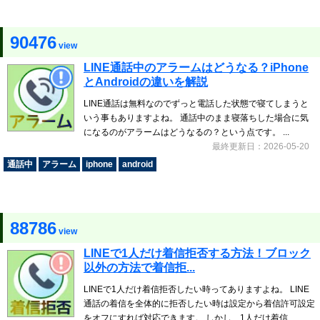
90476
view
LINE通話中のアラームはどうなる？iPhone
とAndroidの違いを解説
LINE通話は無料なのでずっと電話した状態で寝てしまうと
いう事もありますよね。 通話中のまま寝落ちした場合に気
になるのがアラームはどうなるの？という点です。 ...
最終更新日：2026-05-20
通話中
アラーム
iphone
android
88786
view
LINEで1人だけ着信拒否する方法！ブロック
以外の方法で着信拒...
LINEで1人だけ着信拒否したい時ってありますよね。 LINE
通話の着信を全体的に拒否したい時は設定から着信許可設定
をオフにすれば対応できます。 しかし、1人だけ着信...