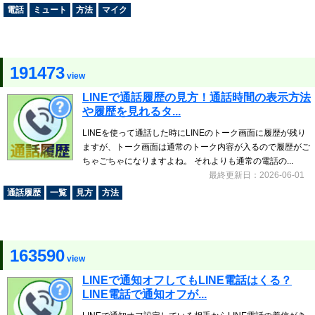
電話
ミュート
方法
マイク
191473
view
LINEで通話履歴の見方！通話時間の表示方法
や履歴を見れるタ...
LINEを使って通話した時にLINEのトーク画面に履歴が残り
ますが、トーク画面は通常のトーク内容が入るので履歴がご
ちゃごちゃになりますよね。 それよりも通常の電話の...
最終更新日：2026-06-01
通話履歴
一覧
見方
方法
163590
view
LINEで通知オフしてもLINE電話はくる？
LINE電話で通知オフが...