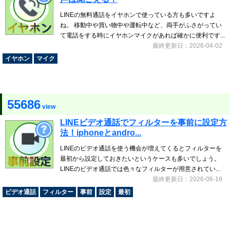
LINEの無料通話をイヤホンで使っている方も多いですよ
ね。 移動中や買い物中や運転中など、両手がふさがってい
て電話をする時にイヤホンマイクがあれば確かに便利です...
最終更新日：2026-04-02
イヤホン
マイク
55686
view
LINEビデオ通話でフィルターを事前に設定方
法！iphoneとandro...
LINEのビデオ通話を使う機会が増えてくるとフィルターを
最初から設定しておきたいというケースも多いでしょう。
LINEのビデオ通話では色々なフィルターが用意されてい...
最終更新日：2026-06-19
ビデオ通話
フィルター
事前
設定
最初