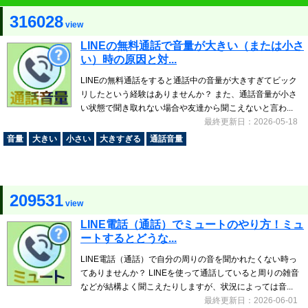
316028
view
LINEの無料通話で音量が大きい（または小さ
い）時の原因と対...
LINEの無料通話をすると通話中の音量が大きすぎてビック
リしたという経験はありませんか？ また、通話音量が小さ
い状態で聞き取れない場合や友達から聞こえないと言わ...
最終更新日：2026-05-18
音量
大きい
小さい
大きすぎる
通話音量
209531
view
LINE電話（通話）でミュートのやり方！ミュ
ートするとどうな...
LINE電話（通話）で自分の周りの音を聞かれたくない時っ
てありませんか？ LINEを使って通話していると周りの雑音
などが結構よく聞こえたりしますが、状況によっては音...
最終更新日：2026-06-01