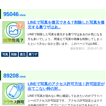
95046
view
LINEで写真を復元できる？削除した写真を復
元する裏ワザはあ...
LINEで削除した写真を復元する裏ワザはあるのか気になる
方も多いでしょう。 間違えて写真や画像を削除してしまっ
たという方もいるかと思います。 このページではLINE...
最終更新日：2026-07-15
写真
削除
復元
裏ワザ
89208
view
LINEで写真のアクセス許可方法！許可設定が
出てこない時の対...
LINEで写真が送れない時に確認しておきたいのがプライバ
シーのアクセス許可設定です。 アクセス許可設定とはスマ
ホ自体の設定で、アプリごとにアクセスができるかどう...