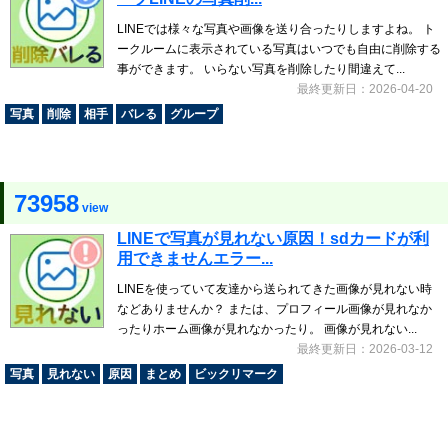
LINEでは様々な写真や画像を送り合ったりしますよね。 ト
ークルームに表示されている写真はいつでも自由に削除する
事ができます。 いらない写真を削除したり間違えて...
最終更新日：2026-04-20
写真
削除
相手
バレる
グループ
73958
view
LINEで写真が見れない原因！sdカードが利
用できませんエラー...
LINEを使っていて友達から送られてきた画像が見れない時
などありませんか？ または、プロフィール画像が見れなか
ったりホーム画像が見れなかったり。 画像が見れない...
最終更新日：2026-03-12
写真
見れない
原因
まとめ
ビックリマーク