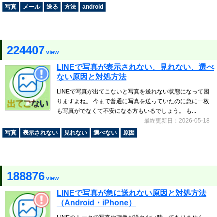
写真
メール
送る
方法
android
224407
view
LINEで写真が表示されない、見れない、選べ
ない原因と対処方法
LINEで写真が出てこないと写真を送れない状態になって困
りますよね。 今まで普通に写真を送っていたのに急に一枚
も写真がでなくて不安になる方もいるでしょう。 も...
最終更新日：2026-05-18
写真
表示されない
見れない
選べない
原因
188876
view
LINEで写真が急に送れない原因と対処方法
（Android・iPhone）