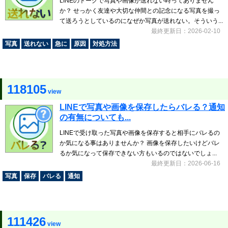
LINEのトークで写真や画像が送れない時ってありません
か？ せっかく友達や大切な仲間との記念になる写真を撮っ
て送ろうとしているのになぜか写真が送れない。そういう...
最終更新日：2026-02-10
写真
送れない
急に
原因
対処方法
118105
view
LINEで写真や画像を保存したらバレる？通知
の有無についても...
LINEで受け取った写真や画像を保存すると相手にバレるの
か気になる事はありませんか？ 画像を保存したいけどバレ
るか気になって保存できない方もいるのではないでしょ...
最終更新日：2026-06-16
写真
保存
バレる
通知
111426
view