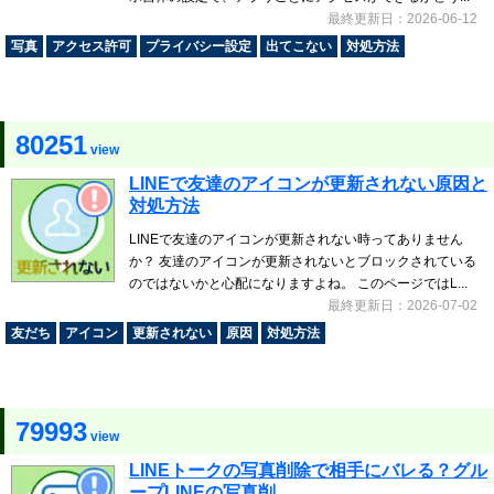
最終更新日：2026-06-12
写真
アクセス許可
プライバシー設定
出てこない
対処方法
80251
view
LINEで友達のアイコンが更新されない原因と
対処方法
LINEで友達のアイコンが更新されない時ってありません
か？ 友達のアイコンが更新されないとブロックされている
のではないかと心配になりますよね。 このページではL...
最終更新日：2026-07-02
友だち
アイコン
更新されない
原因
対処方法
79993
view
LINEトークの写真削除で相手にバレる？グル
ープLINEの写真削...