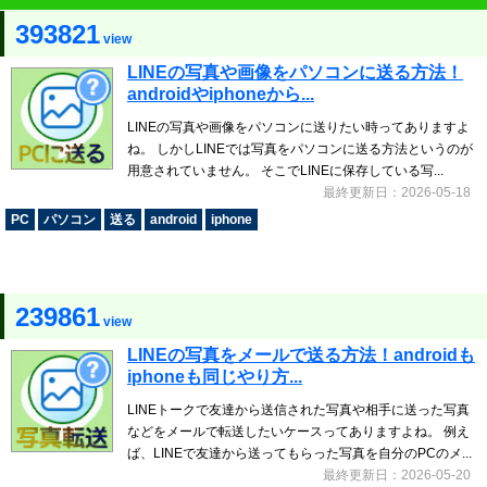
393821
view
LINEの写真や画像をパソコンに送る方法！
androidやiphoneから...
LINEの写真や画像をパソコンに送りたい時ってありますよ
ね。 しかしLINEでは写真をパソコンに送る方法というのが
用意されていません。 そこでLINEに保存している写...
最終更新日：2026-05-18
PC
パソコン
送る
android
iphone
239861
view
LINEの写真をメールで送る方法！androidも
iphoneも同じやり方...
LINEトークで友達から送信された写真や相手に送った写真
などをメールで転送したいケースってありますよね。 例え
ば、LINEで友達から送ってもらった写真を自分のPCのメ...
最終更新日：2026-05-20