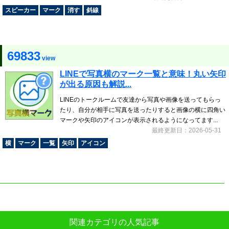
スピーカー
マーク
消す
斜線
69833
view
LINEで写真横のマーク一覧と意味！丸い矢印
が出る原因も解説...
LINEのトークルームで友達から写真や画像を送ってもらっ
たり、自分が相手に写真を送ったりすると画像の横に四角い
マークや矢印のアイコンが表示されるようになってます...
最終更新日：2026-05-31
横
マーク
一覧
矢印
アイコン
関連カテゴリの人気記事