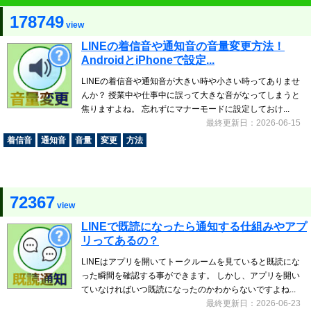
178749
view
LINEの着信音や通知音の音量変更方法！
AndroidとiPhoneで設定...
LINEの着信音や通知音が大きい時や小さい時ってありませ
んか？ 授業中や仕事中に誤って大きな音がなってしまうと
焦りますよね。 忘れずにマナーモードに設定しておけ...
最終更新日：2026-06-15
着信音
通知音
音量
変更
方法
72367
view
LINEで既読になったら通知する仕組みやアプ
リってあるの？
LINEはアプリを開いてトークルームを見ていると既読にな
った瞬間を確認する事ができます。 しかし、アプリを開い
ていなければいつ既読になったのかわからないですよね...
最終更新日：2026-06-23