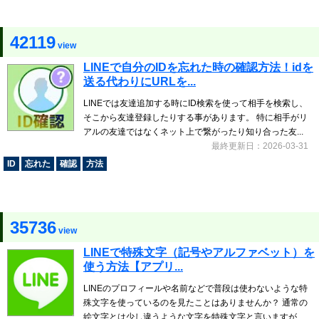
42119
view
LINEで自分のIDを忘れた時の確認方法！idを
送る代わりにURLを...
LINEでは友達追加する時にID検索を使って相手を検索し、
そこから友達登録したりする事があります。 特に相手がリ
アルの友達ではなくネット上で繋がったり知り合った友...
最終更新日：2026-03-31
ID
忘れた
確認
方法
35736
view
LINEで特殊文字（記号やアルファベット）を
使う方法【アプリ...
LINEのプロフィールや名前などで普段は使わないような特
殊文字を使っているのを見たことはありませんか？ 通常の
絵文字とは少し違うような文字を特殊文字と言いますが...