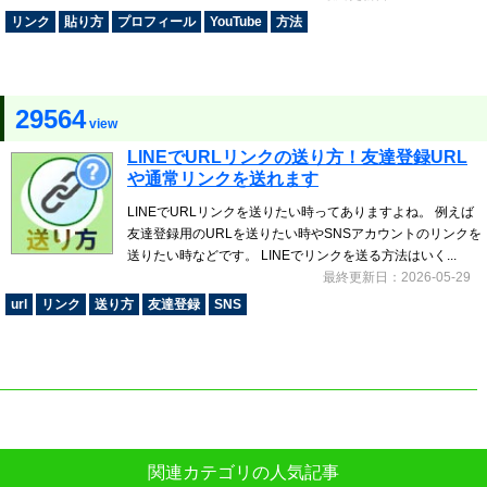
リンク
貼り方
プロフィール
YouTube
方法
29564
view
LINEでURLリンクの送り方！友達登録URL
や通常リンクを送れます
LINEでURLリンクを送りたい時ってありますよね。 例えば
友達登録用のURLを送りたい時やSNSアカウントのリンクを
送りたい時などです。 LINEでリンクを送る方法はいく...
最終更新日：2026-05-29
url
リンク
送り方
友達登録
SNS
関連カテゴリの人気記事