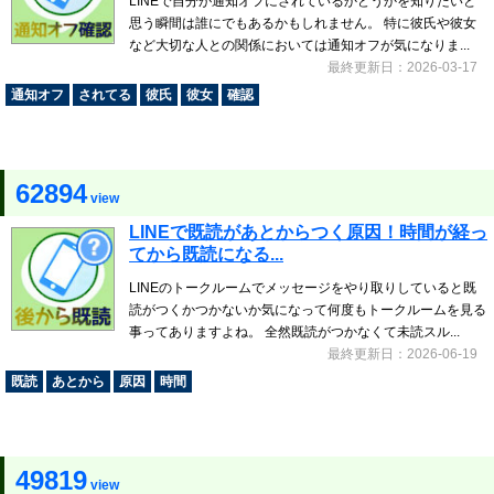
LINEで自分が通知オフにされているかどうかを知りたいと
思う瞬間は誰にでもあるかもしれません。 特に彼氏や彼女
など大切な人との関係においては通知オフが気になりま...
最終更新日：2026-03-17
通知オフ
されてる
彼氏
彼女
確認
62894
view
LINEで既読があとからつく原因！時間が経っ
てから既読になる...
LINEのトークルームでメッセージをやり取りしていると既
読がつくかつかないか気になって何度もトークルームを見る
事ってありますよね。 全然既読がつかなくて未読スル...
最終更新日：2026-06-19
既読
あとから
原因
時間
49819
view