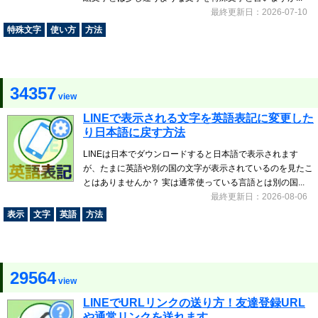
最終更新日：2026-07-10
特殊文字
使い方
方法
34357
view
LINEで表示される文字を英語表記に変更した
り日本語に戻す方法
LINEは日本でダウンロードすると日本語で表示されます
が、たまに英語や別の国の文字が表示されているのを見たこ
とはありませんか？ 実は通常使っている言語とは別の国...
最終更新日：2026-08-06
表示
文字
英語
方法
29564
view
LINEでURLリンクの送り方！友達登録URL
や通常リンクを送れます