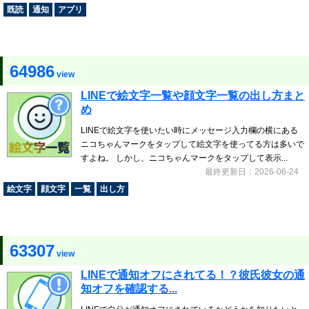
既読
通知
アプリ
64986
view
LINEで絵文字一覧や顔文字一覧の出し方まと
め
LINEで絵文字を使いたい時にメッセージ入力欄の横にある
ニコちゃんマークをタップして絵文字を使ってる方は多いで
すよね。 しかし、ニコちゃんマークをタップして表示...
最終更新日：2026-06-24
絵文字
顔文字
一覧
出し方
63307
view
LINEで通知オフにされてる！？彼氏彼女の通
知オフを確認する...