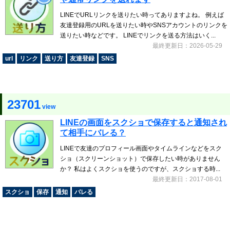
LINEでURLリンクを送りたい時ってありますよね。 例えば
友達登録用のURLを送りたい時やSNSアカウントのリンクを
送りたい時などです。 LINEでリンクを送る方法はいく...
最終更新日：2026-05-29
url
リンク
送り方
友達登録
SNS
23701
view
LINEの画面をスクショで保存すると通知され
て相手にバレる？
LINEで友達のプロフィール画面やタイムラインなどをスク
ショ（スクリーンショット）で保存したい時がありません
か？ 私はよくスクショを使うのですが、スクショする時...
最終更新日：2017-08-01
スクショ
保存
通知
バレる