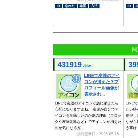
ID
忘れた
確認
方法
ID
関
431919
39
view
LINEで友達のアイ
コンが消えた？プ
ロフィール画像が
表示され...
LINEで友達のアイコンが急に消えたら
LIN
心配になりますよね。 友達が自分でア
たい時
イコンを削除したのか別の理由（ブロッ
長押し
クや友達削除など）でアイコンが消えた
ながら
のか気になる方...
う事はで
最終更新日：2026-05-15