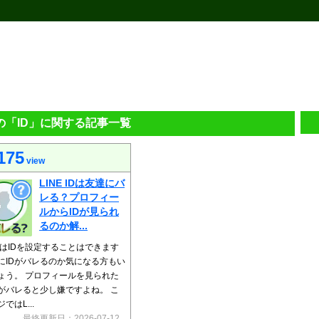
Eの「ID」に関する記事一覧
175
view
LINE IDは友達にバ
レる？プロフィー
ルからIDが見られ
るのか解...
EではIDを設定することはできます
にIDがバレるのか気になる方もい
ょう。 プロフィールを見られた
Dがバレると少し嫌ですよね。 こ
ではL...
最終更新日：2026-07-12