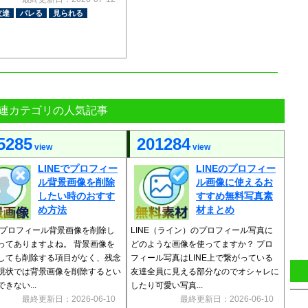
友達
バレる
見られる
連カテゴリの人気記事
5285
201284
view
view
LINEでプロフィー
LINEのプロフィー
ル背景画像を削除
ル画像に使えるお
したい時のおすす
すすめ無料写真素
め方法
材まとめ
Eでプロフィール背景画像を削除し
LINE（ライン）のプロフィール写真に
ってありますよね。 背景画像を
どのような画像を使ってますか？ プロ
しても削除する項目がなく、残念
フィール写真はLINE上で繋がっている
現状では背景画像を削除するとい
友達全員に見える部分なのでオシャレに
きない...
したり可愛い写真...
最終更新日：2026-06-10
最終更新日：2026-06-10