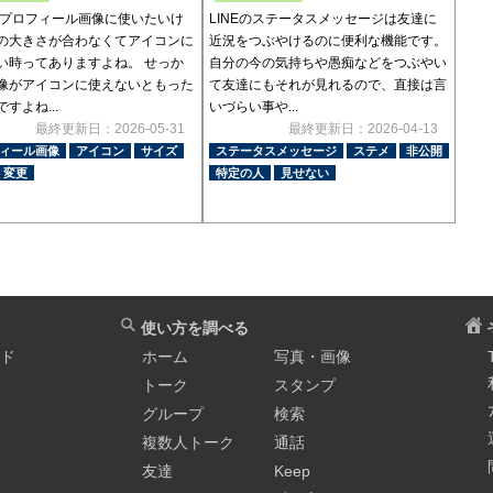
Eのプロフィール画像に使いたいけ
LINEのステータスメッセージは友達に
の大きさが合わなくてアイコンに
近況をつぶやけるのに便利な機能です。
い時ってありますよね。 せっか
自分の今の気持ちや愚痴などをつぶやい
像がアイコンに使えないともった
て友達にもそれが見れるので、直接は言
すよね...
いづらい事や...
最終更新日：2026-05-31
最終更新日：2026-04-13
ィール画像
アイコン
サイズ
ステータスメッセージ
ステメ
非公開
変更
特定の人
見せない
使い方を調べる
イド
ホーム
写真・画像
トーク
スタンプ
グループ
検索
複数人トーク
通話
友達
Keep