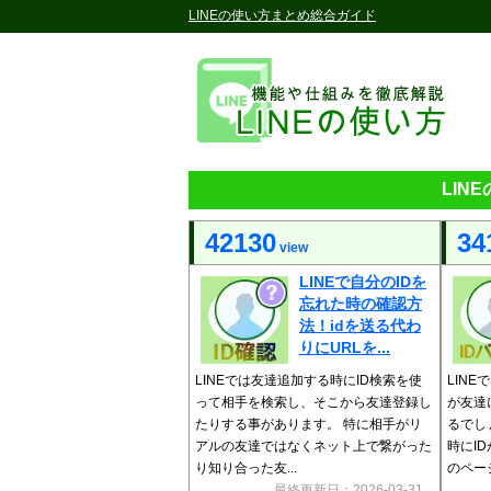
LINEの使い方まとめ総合ガイド
LIN
42130
34
view
LINEで自分のIDを
忘れた時の確認方
法！idを送る代わ
りにURLを...
LINEでは友達追加する時にID検索を使
LIN
って相手を検索し、そこから友達登録し
が友達
たりする事があります。 特に相手がリ
るでし
アルの友達ではなくネット上で繋がった
時にI
り知り合った友...
のページ
最終更新日：2026-03-31