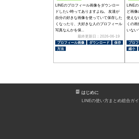
LINEのプロフィール画像をダウンロー
LIN
ドしたい時ってありますよね。 友達が
ど画像
自分の好きな画像を使っていて保存した
使えな
くなったり、大好きな人のプロフィール
くの画
写真なんかを保...
いないで
最終更新日：2026-06-19
プロフィール画像
ダウンロード
保存
プロフ
方法
縮小
はじめに
LINEの使い方まとめ総合ガ