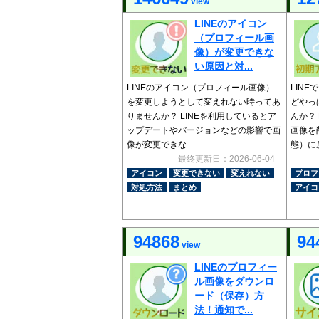
view
LINEのアイコン
（プロフィール画
像）が変更できな
い原因と対...
LINEのアイコン（プロフィール画像）
LIN
を変更しようとして変えれない時ってあ
どやっ
りませんか？ LINEを利用しているとア
んか？
ップデートやバージョンなどの影響で画
画像を
像が変更できな...
態）に戻
最終更新日：2026-06-04
アイコン
変更できない
変えれない
プロフ
対処方法
まとめ
アイコ
94868
94
view
LINEのプロフィー
ル画像をダウンロ
ード（保存）方
法！通知で...