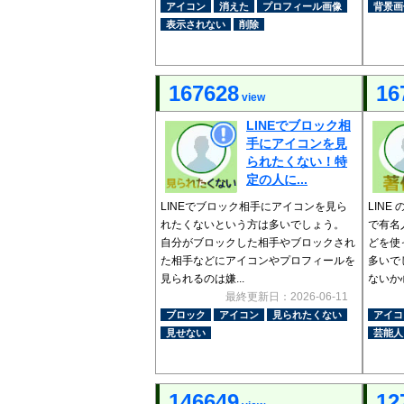
アイコン
消えた
プロフィール画像
背景画
表示されない
削除
167628
16
view
LINEでブロック相
手にアイコンを見
られたくない！特
定の人に...
LINEでブロック相手にアイコンを見ら
LIN
れたくないという方は多いでしょう。
で有名
自分がブロックした相手やブロックされ
どを使
た相手などにアイコンやプロフィールを
多いで
見られるのは嫌...
ないか心
最終更新日：2026-06-11
ブロック
アイコン
見られたくない
アイコ
見せない
芸能人
146649
12