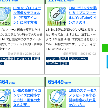
view
view
LINEのプロフィー
LINEでリンクの貼
ル画像をデフォル
り方！プロフィー
ト（初期アイコ
ルにYouTubeやイ
ン）に戻す方法
ンスタのリ...
Eでプロフィール画像を変更したけ
LINEの友達にSNSなどのURLを共有し
ぱり元に戻したい時ってありませ
たい時ってありますよね。 通常はトー
 LINEでは設定中のプロフィール
クでURLを貼り付けて友達に送るという
削除してデフォルト状態（初期状
のが一般的な方法です。 しかし、今は
すこと...
LINEのプロフィー...
最終更新日：2026-03-25
最終更新日：2026-07-02
ィール画像
デフォルト
初期
リンク
貼り方
プロフィール
ン
YouTube
方法
464
65449
view
view
LINEの画像アイコ
LINEのステータス
ンサイズに縮小す
メッセージを非公
る方法！画像の大
開や特定の人に見
きさを変...
せない方...