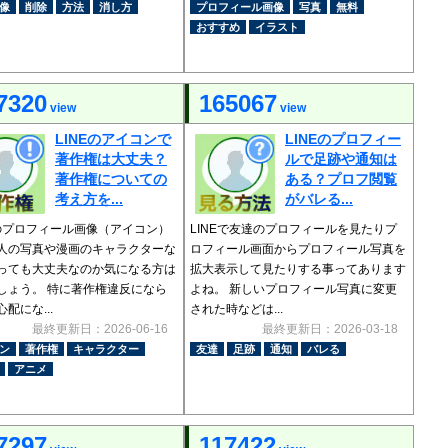
像
削除
方法
消し方
プロフィール画像
写真
無料
おすすめ
イラスト
7320
165067
view
view
LINEのアイコンで
LINEのプロフィー
著作権は大丈夫？
ルで足跡や通知は
著作権についての
ある？プロフ閲覧
考え方を...
がバレる...
E のプロフィール画像（アイコン）
LINEで友達のプロフィールを見たりプ
人の写真や漫画のキャラクターな
ロフィール画面からプロフィール写真を
っても大丈夫なのか気になる方は
拡大表示して見たりする事ってあります
しょう。 特に著作権違反になら
よね。 新しいプロフィール写真に変更
配にな...
された時などは...
最終更新日：2026-06-16
最終更新日：2026-03-18
ン
著作権
キャラクター
友達
足跡
通知
バレる
アニメ
7297
117422