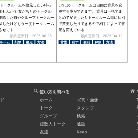
Eでトークルームを復元したい時っ
LINEのトークルームは自由に背景を変
ませんか？ 友だちとのトークル
更する事ができます。 背景は一括でま
削除した時やグループトークルー
とめて変更したりトークルーム毎に個別
除したけどもう一度トークルーム
で変更したりできるので相手によって背
せてト...
景を変えている...
最終更新日：2026-06-26
最終更新日：2026-04-13
ルーム
削除
復元
方法
背景
戻す
個別
解除
方法
使い方を調べる
イド
ホーム
写真・画像
トーク
スタンプ
グループ
検索
複数人トーク
通話
友達
Keep