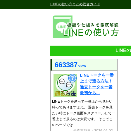
LINEの使い方まとめ総合ガイド
LIN
663387
view
LINEトークを一番
上まで遡る方法！
過去トークを一番
最初から...
LINEトークを遡って一番上から見たい
時ってありますよね。 過去トークを見
たい時にトーク画面をスクロールして一
番上まで戻るのは大変です。 そこでこ
のページでは...
最終更新日：2026-06-02