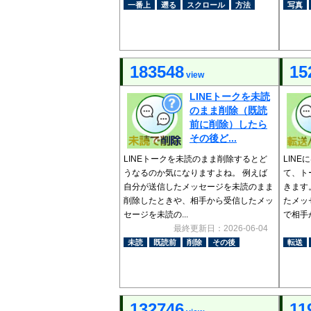
一番上
遡る
スクロール
方法
写真
183548
15
view
LINEトークを未読
のまま削除（既読
前に削除）したら
その後ど...
LINEトークを未読のまま削除するとど
LIN
うなるのか気になりますよね。 例えば
て、ト
自分が送信したメッセージを未読のまま
きます
削除したときや、相手から受信したメッ
たメッ
セージを未読の...
で相手が
最終更新日：2026-06-04
未読
既読前
削除
その後
転送
132746
11