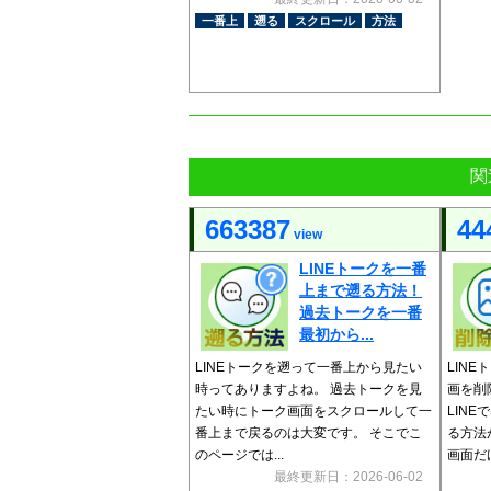
一番上
遡る
スクロール
方法
関
663387
44
view
LINEトークを一番
上まで遡る方法！
過去トークを一番
最初から...
LINEトークを遡って一番上から見たい
LIN
時ってありますよね。 過去トークを見
画を削
たい時にトーク画面をスクロールして一
LIN
番上まで戻るのは大変です。 そこでこ
る方法
のページでは...
画面だけ
最終更新日：2026-06-02