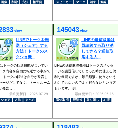
画像
削除
方法
相手側
スピーカー
マーク
消す
斜線
2833
145043
view
view
LINEでトークを転
LINEの送信取消は
送（シェア）する
既読後でも取り消
方法！トークのス
しできる？送信取
クショ機...
消する人...
Eにはトークの転送機能がついてい
LINEの送信取消機能はトークのメッセ
ーク内容を自由に転送する事がで
ージを誤送信してしまった時に使える便
。 トークの転送は自分が発言し
利な機能ですが、毎日頻繁に使うという
セージだけでなく、トークルーム
わけでもないのでよく解らないという方
発言し...
もいます。 例...
最終更新日：2026-07-29
最終更新日：2026-06-16
シェア
方法
まとめ
送信取消
既読後
取り消し
心理
9374
118483