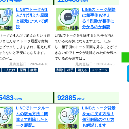
view
view
LINEでトークが1
LINEのトーク削除
人だけ消えた原因
は相手側も消え
と復元について解
る？削除が相手に
説
分かるのか解説
Eでトークが1人だけ消えたという経
LINEでトークを削除すると相手も消え
りませんか？ トーク履歴が突然
ているのか気になりますよね。 しか
とビックリしますよね。消えた原
し、相手側のトーク画面を見ることがで
からないと不安にもなります。
きないのでトークが削除されたのか残っ
のペ...
ているのか通常は...
最終更新日：2026-04-16
最終更新日：2026-04-23
1人だけ
原因
復元
削除
相手
消える
メッセージ
5483
92885
view
view
LINEでトークルー
LINEのトーク背景
ムの復元方法！間
を元に戻す方法！
違えて削除したト
個別解除のやり方
ーク履歴...
も解説します