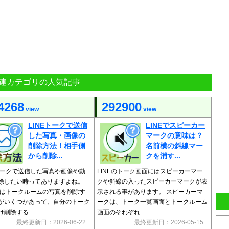
連カテゴリの人気記事
4268
292900
view
view
LINEトークで送信
LINEでスピーカー
した写真・画像の
マークの意味は？
削除方法！相手側
名前横の斜線マー
から削除...
クを消す...
Eトークで送信した写真や画像や動
LINEのトーク画面にはスピーカーマー
除したい時ってありますよね。
クや斜線の入ったスピーカーマークが表
Eではトークルームの写真を削除す
示される事があります。 スピーカーマ
がいくつかあって、自分のトーク
ークは、トーク一覧画面とトークルーム
削除する...
画面のそれぞれ...
最終更新日：2026-06-22
最終更新日：2026-05-15