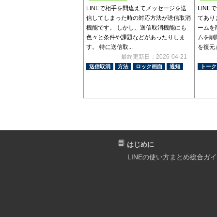
LINEで相手を間違えてメッセージを送
LIN
信してしまった時の対応方法が送信取消
てあり
機能です。 しかし、送信取消機能にも
ームを
色々と条件や課題などがあったりしま
ムを削
す。 特に送信取...
を復元さ
最終更新日：2026-04-21
送信取消
方法
ロック画面
通知
トーク
はじめに
LINEの使い方まとめ総合ガ