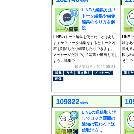
view
LINEの編集方法！
トーク編集や画像
編集のやり方を解
説
LINEのトーク編集を使ったことはあり
LIN
ますか？ トーク編集をするとトーク内
験はあ
容を削除したり転送したりできます。
消える
メッセージだけでなく写真や動画も同じ
因もわ
ように編集で...
そこでこ
最終更新日：2026-05-31
編集
方法
書き換え
メッセージ
消えた
画像
109822
10
view
LINEの送信取り消
しでロック画面の
通知は変わる？送
信取消方...