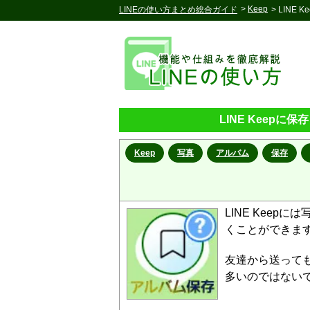
>
Keep
LINEの使い方まとめ総合ガイド
> LIN
LINE Keep
Keep
写真
アルバム
保存
LINE Kee
くことができま
友達から送っても
多いのではない