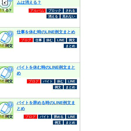
ムは消える？
アルバム
ブロック
される
消える
見れない
仕事を休む時のLINE例文まとめ
ブログ
仕事
休む
LINE
例文
まとめ
バイトを休む時のLINE例文まと
め
ブログ
バイト
休む
LINE
例文
まとめ
バイトを辞める時のLINE例文ま
とめ
ブログ
バイト
辞める
LINE
例文
まとめ