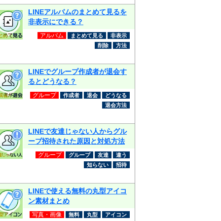
LINEアルバムのまとめて見るを
非表示にできる？
アルバム
まとめて見る
非表示
削除
方法
LINEでグループ作成者が退会す
るとどうなる？
グループ
作成者
退会
どうなる
退会方法
LINEで友達じゃない人からグル
ープ招待された原因と対処方法
グループ
グループ
友達
違う
知らない
招待
LINEで使える無料の丸型アイコ
ン素材まとめ
写真・画像
無料
丸型
アイコン