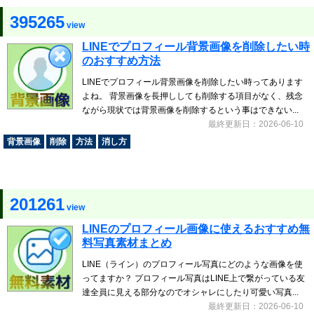
395265
view
LINEでプロフィール背景画像を削除したい時
のおすすめ方法
LINEでプロフィール背景画像を削除したい時ってあります
よね。 背景画像を長押ししても削除する項目がなく、残念
ながら現状では背景画像を削除するという事はできない...
最終更新日：2026-06-10
背景画像
削除
方法
消し方
201261
view
LINEのプロフィール画像に使えるおすすめ無
料写真素材まとめ
LINE（ライン）のプロフィール写真にどのような画像を使
ってますか？ プロフィール写真はLINE上で繋がっている友
達全員に見える部分なのでオシャレにしたり可愛い写真...
最終更新日：2026-06-10