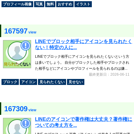
プロフィール画像
写真
無料
おすすめ
イラスト
167597
view
LINEでブロック相手にアイコンを見られたく
ない！特定の人に...
LINEでブロック相手にアイコンを見られたくないという方
は多いでしょう。 自分がブロックした相手やブロックされ
た相手などにアイコンやプロフィールを見られるのは嫌...
最終更新日：2026-06-11
ブロック
アイコン
見られたくない
見せない
167309
view
LINEのアイコンで著作権は大丈夫？著作権に
ついての考え方を...