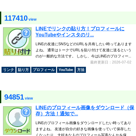
117410
view
LINEでリンクの貼り方！プロフィールに
YouTubeやインスタのリ...
LINEの友達にSNSなどのURLを共有したい時ってあります
よね。 通常はトークでURLを貼り付けて友達に送るという
のが一般的な方法です。 しかし、今はLINEのプロフィー...
最終更新日：2026-07-02
リンク
貼り方
プロフィール
YouTube
方法
94851
view
LINEのプロフィール画像をダウンロード（保
存）方法！通知で...
LINEのプロフィール画像をダウンロードしたい時ってあり
ますよね。 友達が自分の好きな画像を使っていて保存した
くなったり、大好きな人のプロフィール写真なんかを保...