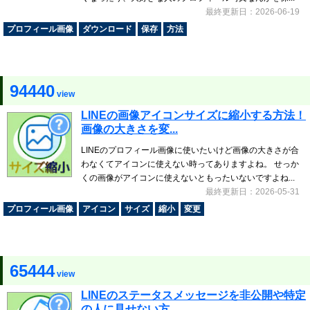
最終更新日：2026-06-19
プロフィール画像
ダウンロード
保存
方法
94440
view
LINEの画像アイコンサイズに縮小する方法！
画像の大きさを変...
LINEのプロフィール画像に使いたいけど画像の大きさが合
わなくてアイコンに使えない時ってありますよね。 せっか
くの画像がアイコンに使えないともったいないですよね...
最終更新日：2026-05-31
プロフィール画像
アイコン
サイズ
縮小
変更
65444
view
LINEのステータスメッセージを非公開や特定
の人に見せない方...