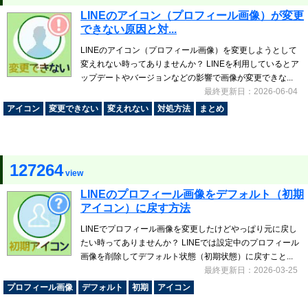
LINEのアイコン（プロフィール画像）が変更
できない原因と対...
LINEのアイコン（プロフィール画像）を変更しようとして
変えれない時ってありませんか？ LINEを利用しているとア
ップデートやバージョンなどの影響で画像が変更できな...
最終更新日：2026-06-04
アイコン
変更できない
変えれない
対処方法
まとめ
127264
view
LINEのプロフィール画像をデフォルト（初期
アイコン）に戻す方法
LINEでプロフィール画像を変更したけどやっぱり元に戻し
たい時ってありませんか？ LINEでは設定中のプロフィール
画像を削除してデフォルト状態（初期状態）に戻すこと...
最終更新日：2026-03-25
プロフィール画像
デフォルト
初期
アイコン