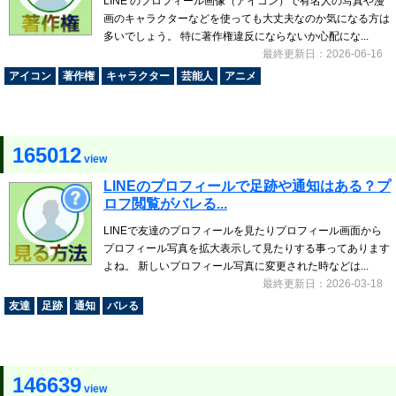
LINE のプロフィール画像（アイコン）で有名人の写真や漫
画のキャラクターなどを使っても大丈夫なのか気になる方は
多いでしょう。 特に著作権違反にならないか心配にな...
最終更新日：2026-06-16
アイコン
著作権
キャラクター
芸能人
アニメ
165012
view
LINEのプロフィールで足跡や通知はある？プ
ロフ閲覧がバレる...
LINEで友達のプロフィールを見たりプロフィール画面から
プロフィール写真を拡大表示して見たりする事ってあります
よね。 新しいプロフィール写真に変更された時などは...
最終更新日：2026-03-18
友達
足跡
通知
バレる
146639
view