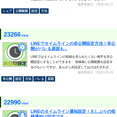
最終更新日：2026-03-27
シェア
公開範囲
設定
方法
23266
view
LINEでタイムラインの非公開設定方法！非公
開がバレる原因も...
LINEではタイムラインの投稿を見られたくない相手を非公
開設定にすることができます。 投稿毎に公開範囲を設定す
るのもいいですが、あらかじめ設定しておけばわざわざ...
最終更新日：2021-03-15
非公開
設定
方法
バレる
原因
22990
view
LINEのタイムライン通知設定！久しぶりの投
稿通知は設定でき...