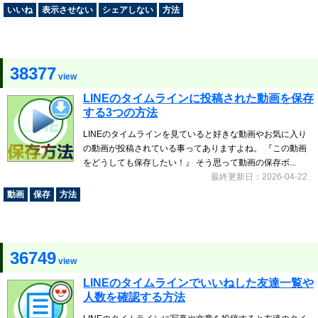
いいね
表示させない
シェアしない
方法
38377
view
LINEのタイムラインに投稿された動画を保存
する3つの方法
LINEのタイムラインを見ていると好きな動画やお気に入り
の動画が投稿されている事ってありますよね。 『この動画
をどうしても保存したい！』 そう思って動画の保存ボ...
最終更新日：2026-04-22
動画
保存
方法
36749
view
LINEのタイムラインでいいねした友達一覧や
人数を確認する方法