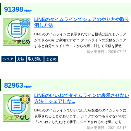
91398
view
LINEのタイムラインでシェアのやり方や取り
消し方法
LINEのタイムラインに表示されている投稿は誰でもシェア
ができるのをご存知ですか？ タイムラインの投稿をシェア
すると自分のタイムラインから友達に対して投稿を拡散...
最終更新日：2026-07-03
シェア
方法
取り消し
まとめ
82963
view
LINEのいいねでタイムラインに表示させない
方法！シェアしな...
LINEのタイムラインでいいねしたら友達のタイムラインに
表示されることがあります。 シェアするつもりがないのに
『いいね』しただけで勝手にシェアされるのは気になり...
最終更新日：2021-03-18