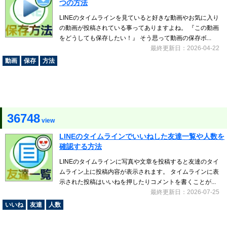
つの方法
LINEのタイムラインを見ていると好きな動画やお気に入り
の動画が投稿されている事ってありますよね。 『この動画
をどうしても保存したい！』 そう思って動画の保存ボ...
最終更新日：2026-04-22
動画
保存
方法
36748
view
LINEのタイムラインでいいねした友達一覧や人数を
確認する方法
LINEのタイムラインに写真や文章を投稿すると友達のタイ
ムライン上に投稿内容が表示されます。 タイムラインに表
示された投稿はいいねを押したりコメントを書くことが...
最終更新日：2026-07-25
いいね
友達
人数