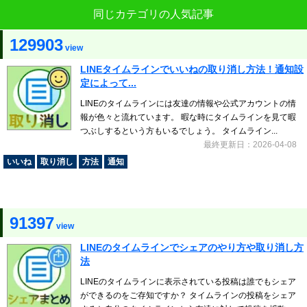
同じカテゴリの人気記事
129903
view
LINEタイムラインでいいねの取り消し方法！通知設
定によって...
LINEのタイムラインには友達の情報や公式アカウントの情
報が色々と流れています。 暇な時にタイムラインを見て暇
つぶしするという方もいるでしょう。 タイムライン...
最終更新日：2026-04-08
いいね
取り消し
方法
通知
91397
view
LINEのタイムラインでシェアのやり方や取り消し方
法
LINEのタイムラインに表示されている投稿は誰でもシェア
ができるのをご存知ですか？ タイムラインの投稿をシェア