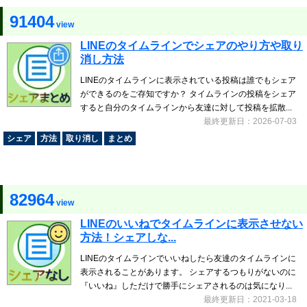
91404
view
LINEのタイムラインでシェアのやり方や取り
消し方法
LINEのタイムラインに表示されている投稿は誰でもシェア
ができるのをご存知ですか？ タイムラインの投稿をシェア
すると自分のタイムラインから友達に対して投稿を拡散...
最終更新日：2026-07-03
シェア
方法
取り消し
まとめ
82964
view
LINEのいいねでタイムラインに表示させない
方法！シェアしな...
LINEのタイムラインでいいねしたら友達のタイムラインに
表示されることがあります。 シェアするつもりがないのに
『いいね』しただけで勝手にシェアされるのは気になり...
最終更新日：2021-03-18