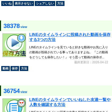
いいね
表示させない
シェアしない
方法
38378
view
LINEのタイムラインに投稿された動画を保存
する3つの方法
LINEのタイムラインを見ていると好きな動画やお気に入り
の動画が投稿されている事ってありますよね。 『この動画
をどうしても保存したい！』 そう思って動画の保存ボ...
最終更新日：2026-04-22
動画
保存
方法
36754
view
LINEのタイムラインでいいねした友達一覧や
人数を確認する方法