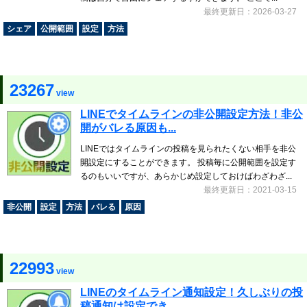
最終更新日：2026-03-27
シェア
公開範囲
設定
方法
23267
view
LINEでタイムラインの非公開設定方法！非公
開がバレる原因も...
LINEではタイムラインの投稿を見られたくない相手を非公
開設定にすることができます。 投稿毎に公開範囲を設定す
るのもいいですが、あらかじめ設定しておけばわざわざ...
最終更新日：2021-03-15
非公開
設定
方法
バレる
原因
22993
view
LINEのタイムライン通知設定！久しぶりの投
稿通知は設定でき...