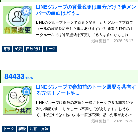
LINEグループの背景変更は自分だけ？他メン
バーの画面はどう...
LINEのグループトークで背景を変更したりグループプロフ
ィールの背景を変更した事はありますか？ 通常の1対1のト
ークルームでは背景壁紙を変更してる人は多いかもしれ...
最終更新日：2026-06-17
背景
変更
自分だけ
トーク
84433
view
LINEグループで参加前のトーク履歴を共有す
る方法！ノートや...
LINEグループは複数の友達と一緒にトークできる非常に便
利な機能です。 しかし一つ不満な点があります。おそら
く、私だけでなく他の人も一度は不満に思った事があるの...
最終更新日：2026-06-20
トーク
履歴
共有
方法