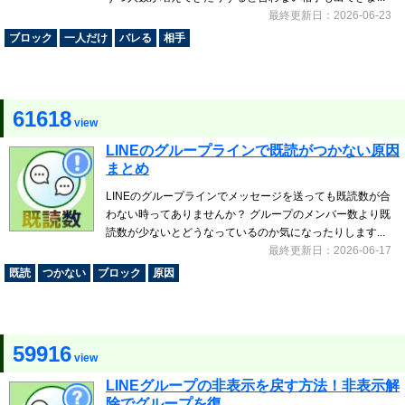
最終更新日：2026-06-23
ブロック
一人だけ
バレる
相手
61618
view
LINEのグループラインで既読がつかない原因
まとめ
LINEのグループラインでメッセージを送っても既読数が合
わない時ってありませんか？ グループのメンバー数より既
読数が少ないとどうなっているのか気になったりします...
最終更新日：2026-06-17
既読
つかない
ブロック
原因
59916
view
LINEグループの非表示を戻す方法！非表示解
除でグループを復...