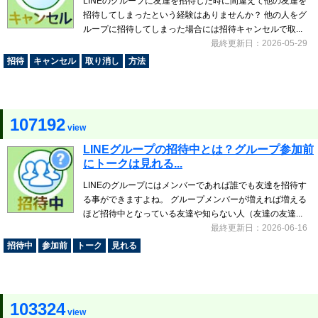
LINEのグループに友達を招待した時に間違えて他の友達を
招待してしまったという経験はありませんか？ 他の人をグ
ループに招待してしまった場合には招待キャンセルで取...
最終更新日：2026-05-29
招待
キャンセル
取り消し
方法
107192
view
LINEグループの招待中とは？グループ参加前
にトークは見れる...
LINEのグループにはメンバーであれば誰でも友達を招待す
る事ができますよね。 グループメンバーが増えれば増える
ほど招待中となっている友達や知らない人（友達の友達...
最終更新日：2026-06-16
招待中
参加前
トーク
見れる
103324
view