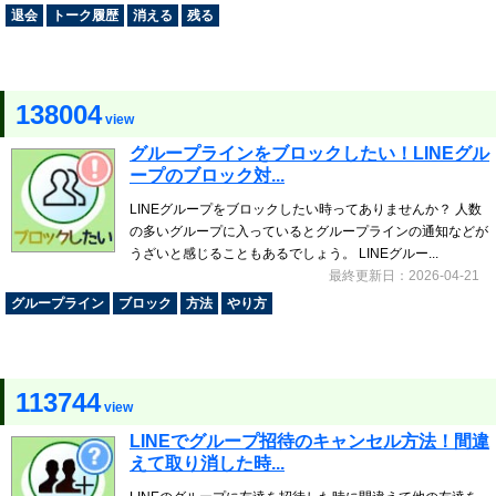
退会
トーク履歴
消える
残る
138004
view
グループラインをブロックしたい！LINEグル
ープのブロック対...
LINEグループをブロックしたい時ってありませんか？ 人数
の多いグループに入っているとグループラインの通知などが
うざいと感じることもあるでしょう。 LINEグルー...
最終更新日：2026-04-21
グループライン
ブロック
方法
やり方
113744
view
LINEでグループ招待のキャンセル方法！間違
えて取り消した時...