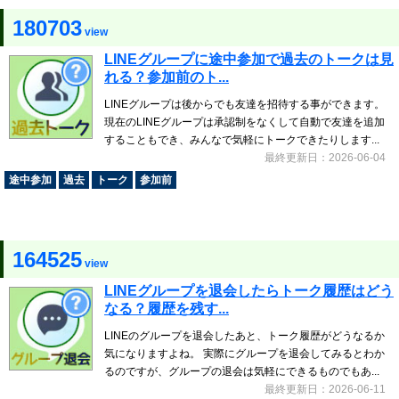
180703
view
LINEグループに途中参加で過去のトークは見
れる？参加前のト...
LINEグループは後からでも友達を招待する事ができます。
現在のLINEグループは承認制をなくして自動で友達を追加
することもでき、みんなで気軽にトークできたりします...
最終更新日：2026-06-04
途中参加
過去
トーク
参加前
164525
view
LINEグループを退会したらトーク履歴はどう
なる？履歴を残す...
LINEのグループを退会したあと、トーク履歴がどうなるか
気になりますよね。 実際にグループを退会してみるとわか
るのですが、グループの退会は気軽にできるものでもあ...
最終更新日：2026-06-11