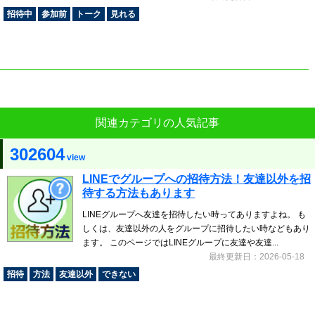
招待中
参加前
トーク
見れる
関連カテゴリの人気記事
302604
view
LINEでグループへの招待方法！友達以外を招
待する方法もあります
LINEグループへ友達を招待したい時ってありますよね。 も
しくは、友達以外の人をグループに招待したい時などもあり
ます。 このページではLINEグループに友達や友達...
最終更新日：2026-05-18
招待
方法
友達以外
できない