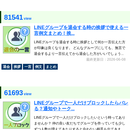
81541
view
LINEグループを退会する時の挨拶で使える一
言例文まとめ！挨...
LINEグループを退会する時に挨拶として何か一言伝えた方
が印象は良くなります。 どんなグループにしても、無言で
退会するより一言伝えてから退会した方がいいでしょう...
最終更新日：2026-06-08
退会
挨拶
一言
例文
まとめ
61693
view
LINEグループで一人だけブロックしたらバレ
る？通知やトーク...
LINEグループで一人だけブロックしたいという時ってあり
ませんか？ 仲の良い友だちでグループを作っていても少し
ずつ人数が増えてきたりすると合わない相手も出てきま...