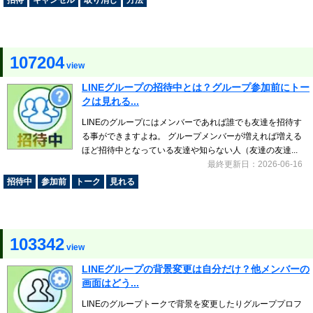
招待
キャンセル
取り消し
方法
107204
view
LINEグループの招待中とは？グループ参加前にトー
クは見れる...
LINEのグループにはメンバーであれば誰でも友達を招待す
る事ができますよね。 グループメンバーが増えれば増える
ほど招待中となっている友達や知らない人（友達の友達...
最終更新日：2026-06-16
招待中
参加前
トーク
見れる
103342
view
LINEグループの背景変更は自分だけ？他メンバーの
画面はどう...
LINEのグループトークで背景を変更したりグループプロフ