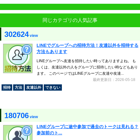
同じカテゴリの人気記事
302624
view
LINEでグループへの招待方法！友達以外を招待する
方法もあります
LINEグループへ友達を招待したい時ってありますよね。 も
しくは、友達以外の人をグループに招待したい時などもあり
ます。 このページではLINEグループに友達や友達...
最終更新日：2026-05-18
招待
方法
友達以外
できない
180706
view
LINEグループに途中参加で過去のトークは見れる？
参加前のト...