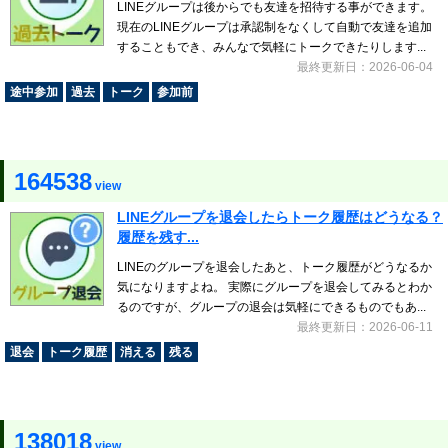
LINEグループは後からでも友達を招待する事ができます。
現在のLINEグループは承認制をなくして自動で友達を追加
することもでき、みんなで気軽にトークできたりします...
最終更新日：2026-06-04
途中参加
過去
トーク
参加前
164538
view
LINEグループを退会したらトーク履歴はどうなる？
履歴を残す...
LINEのグループを退会したあと、トーク履歴がどうなるか
気になりますよね。 実際にグループを退会してみるとわか
るのですが、グループの退会は気軽にできるものでもあ...
最終更新日：2026-06-11
退会
トーク履歴
消える
残る
138018
view