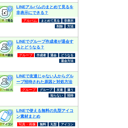
LINEアルバムのまとめて見るを
非表示にできる？
アルバム
まとめて見る
非表示
削除
方法
LINEでグループ作成者が退会す
るとどうなる？
グループ
作成者
退会
どうなる
退会方法
LINEで友達じゃない人からグル
ープ招待された原因と対処方法
グループ
グループ
友達
違う
知らない
招待
LINEで使える無料の丸型アイコ
ン素材まとめ
写真・画像
無料
丸型
アイコン