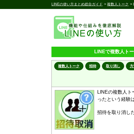
LINEの使い方まとめ総合ガイド
>
複数人トーク
>
LINEで複数人
複数人トーク
招待
取り消し
方
LINEの複数人
ったという経験
招待を取り消し