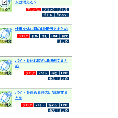
ムは消える？
アルバム
ブロック
される
消える
見れない
仕事を休む時のLINE例文まとめ
ブログ
仕事
休む
LINE
例文
まとめ
バイトを休む時のLINE例文まと
め
ブログ
バイト
休む
LINE
例文
まとめ
バイトを辞める時のLINE例文ま
とめ
ブログ
バイト
辞める
LINE
例文
まとめ