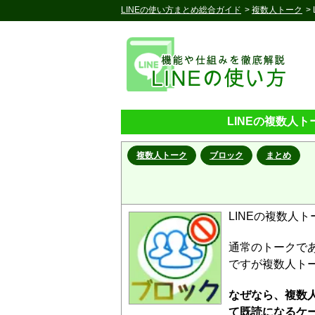
LINEの使い方まとめ総合ガイド
>
複数人トーク
>
LINEの複数人
複数人トーク
ブロック
まとめ
LINEの複数人
通常のトークで
ですが複数人ト
なぜなら、複数
て既読になるケ