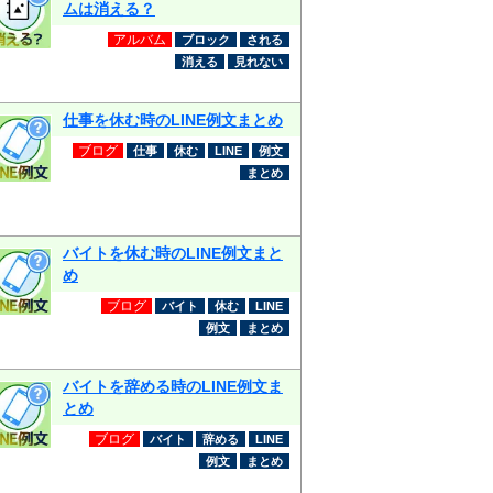
ムは消える？
アルバム
ブロック
される
消える
見れない
仕事を休む時のLINE例文まとめ
ブログ
仕事
休む
LINE
例文
まとめ
バイトを休む時のLINE例文まと
め
ブログ
バイト
休む
LINE
例文
まとめ
バイトを辞める時のLINE例文ま
とめ
ブログ
バイト
辞める
LINE
例文
まとめ