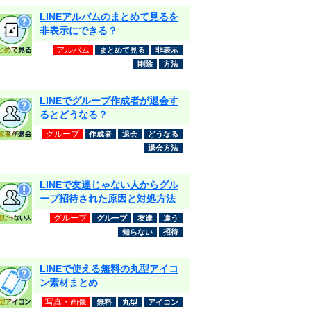
LINEアルバムのまとめて見るを
非表示にできる？
アルバム
まとめて見る
非表示
削除
方法
LINEでグループ作成者が退会す
るとどうなる？
グループ
作成者
退会
どうなる
退会方法
LINEで友達じゃない人からグル
ープ招待された原因と対処方法
グループ
グループ
友達
違う
知らない
招待
LINEで使える無料の丸型アイコ
ン素材まとめ
写真・画像
無料
丸型
アイコン