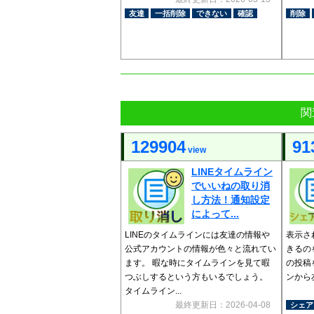
友達
一括削除
できない
確認
削除
関
129904
91
view
LINEタイムライン
でいいねの取り消
し方法！通知設定
によって...
LINEのタイムラインには友達の情報や
表示さ
公式アカウントの情報が色々と流れてい
きるの
ます。 暇な時にタイムラインを見て暇
の投稿
つぶしするという方もいるでしょう。
ンから
タイムライン...
最終更新日：2026-04-08
シェア