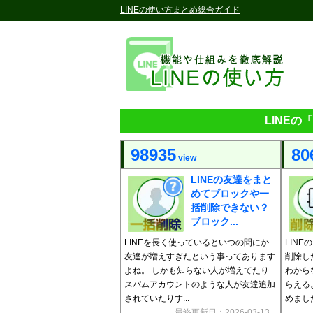
LINEの使い方まとめ総合ガイド
LINE
98935
80
view
LINEの友達をまと
めてブロックや一
括削除できない？
ブロック...
LINEを長く使っているといつの間にか
LIN
友達が増えすぎたという事ってあります
削除し
よね。 しかも知らない人が増えてたり
わから
スパムアカウントのような人が友達追加
らえる
されていたりす...
めました。
最終更新日：2026-03-13