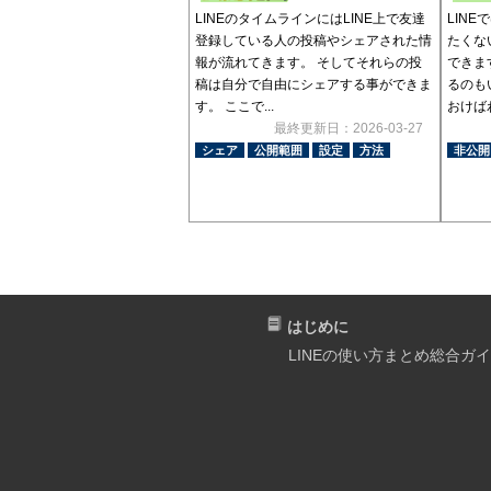
LINEのタイムラインにはLINE上で友達
LIN
登録している人の投稿やシェアされた情
たくな
報が流れてきます。 そしてそれらの投
できま
稿は自分で自由にシェアする事ができま
るのも
す。 ここで...
おけばわ
最終更新日：2026-03-27
シェア
公開範囲
設定
方法
非公開
はじめに
LINEの使い方まとめ総合ガ