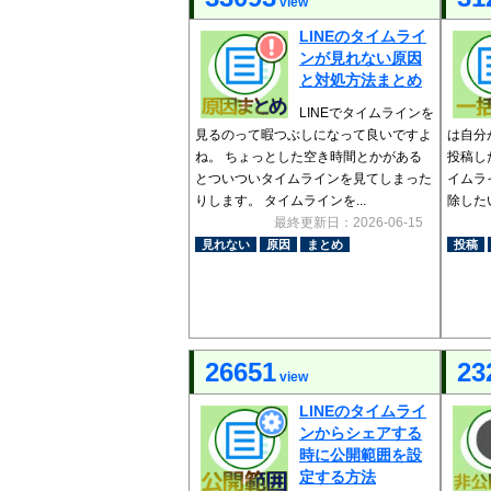
view
LINEのタイムライ
ンが見れない原因
と対処方法まとめ
LINEでタイムラインを
見るのって暇つぶしになって良いですよ
は自分
ね。 ちょっとした空き時間とかがある
投稿し
とついついタイムラインを見てしまった
イムラ
りします。 タイムラインを...
除した
最終更新日：2026-06-15
見れない
原因
まとめ
投稿
26651
23
view
LINEのタイムライ
ンからシェアする
時に公開範囲を設
定する方法