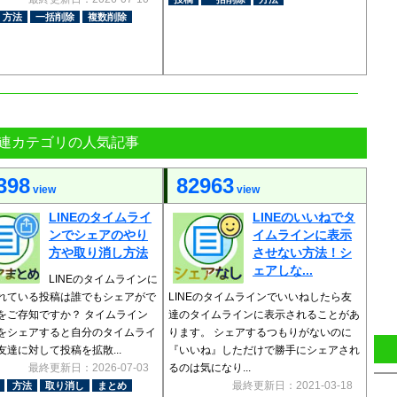
方法
一括削除
複数削除
連カテゴリの人気記事
398
82963
view
view
LINEのタイムライ
LINEのいいねでタ
ンでシェアのやり
イムラインに表示
方や取り消し方法
させない方法！シ
ェアしな...
LINEのタイムラインに
れている投稿は誰でもシェアがで
LINEのタイムラインでいいねしたら友
をご存知ですか？ タイムライン
達のタイムラインに表示されることがあ
をシェアすると自分のタイムライ
ります。 シェアするつもりがないのに
友達に対して投稿を拡散...
『いいね』しただけで勝手にシェアされ
最終更新日：2026-07-03
るのは気になり...
最終更新日：2021-03-18
方法
取り消し
まとめ