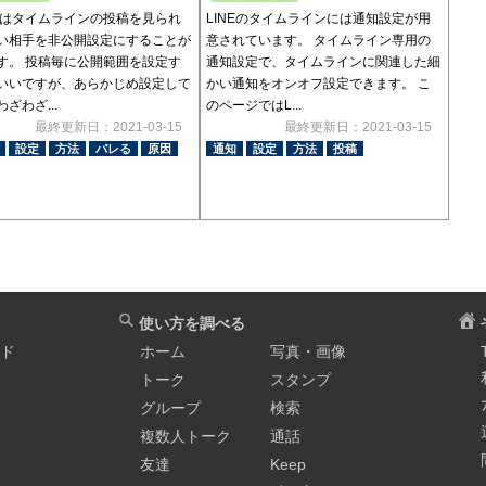
Eではタイムラインの投稿を見られ
LINEのタイムラインには通知設定が用
い相手を非公開設定にすることが
意されています。 タイムライン専用の
す。 投稿毎に公開範囲を設定す
通知設定で、タイムラインに関連した細
いいですが、あらかじめ設定して
かい通知をオンオフ設定できます。 こ
ざわざ...
のページではL...
最終更新日：2021-03-15
最終更新日：2021-03-15
設定
方法
バレる
原因
通知
設定
方法
投稿
使い方を調べる
イド
ホーム
写真・画像
トーク
スタンプ
グループ
検索
複数人トーク
通話
友達
Keep