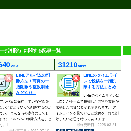
の「一括削除」に関する記事一覧
640
31210
view
view
LINEアルバムの削
LINEのタイムライ
除方法！写真の一
ンで投稿を一括削
括削除や複数削除
除する方法まとめ
などやり...
LINEのタイムラインに
Eのアルバムに保存している写真を
は自分がホームで投稿した内容や友達が
たいけどどうやって削除するのか
投稿した内容などが表示されます。 タ
ない。 そんな時の参考にしても
イムラインを見ていると投稿を一括で削
ようにアルバムの削除方法をまと
除したいと思う時ってありませ...
 L...
最終更新日：2026-03-21
最終更新日：2026-07-10
投稿
一括削除
方法