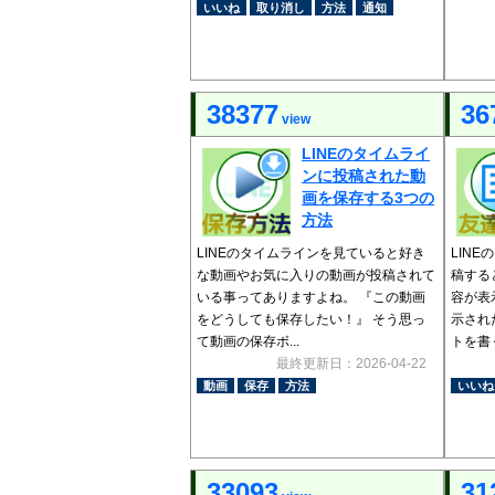
いいね
取り消し
方法
通知
38377
36
view
LINEのタイムライ
ンに投稿された動
画を保存する3つの
方法
LINEのタイムラインを見ていると好き
LIN
な動画やお気に入りの動画が投稿されて
稿する
いる事ってありますよね。 『この動画
容が表
をどうしても保存したい！』 そう思っ
示され
て動画の保存ボ...
トを書く
最終更新日：2026-04-22
動画
保存
方法
いいね
33093
31