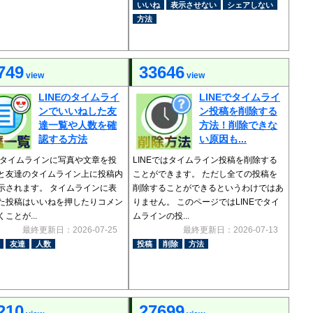
いいね
表示させない
シェアしない
方法
749
33646
view
view
LINEのタイムライ
LINEでタイムライ
ンでいいねした友
ン投稿を削除する
達一覧や人数を確
方法！削除できな
認する方法
い原因も...
Eのタイムラインに写真や文章を投
LINEではタイムライン投稿を削除する
と友達のタイムライン上に投稿内
ことができます。 ただし全ての投稿を
示されます。 タイムラインに表
削除することができるというわけではあ
た投稿はいいねを押したりコメン
りません。 このページではLINEでタイ
ことが...
ムラインの投...
最終更新日：2026-07-25
最終更新日：2026-07-13
友達
人数
投稿
削除
方法
210
27699