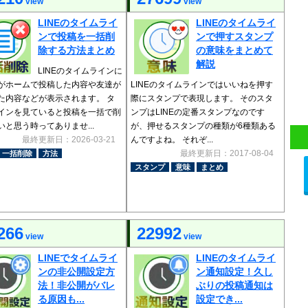
view
view
LINEのタイムライ
LINEのタイムライ
ンで投稿を一括削
ンで押すスタンプ
除する方法まとめ
の意味をまとめて
解説
LINEのタイムラインに
がホームで投稿した内容や友達が
LINEのタイムラインではいいねを押す
た内容などが表示されます。 タ
際にスタンプで表現します。 そのスタ
インを見ていると投稿を一括で削
ンプはLINEの定番スタンプなのです
いと思う時ってありませ...
が、押せるスタンプの種類が6種類ある
最終更新日：2026-03-21
んですよね。 それぞ...
最終更新日：2017-08-04
一括削除
方法
スタンプ
意味
まとめ
266
22992
view
view
LINEでタイムライ
LINEのタイムライ
ンの非公開設定方
ン通知設定！久し
法！非公開がバレ
ぶりの投稿通知は
る原因も...
設定でき...