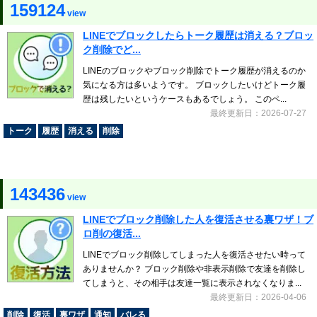
159124
view
LINEでブロックしたらトーク履歴は消える？ブロッ
ク削除でど...
LINEのブロックやブロック削除でトーク履歴が消えるのか
気になる方は多いようです。 ブロックしたいけどトーク履
歴は残したいというケースもあるでしょう。 このペ...
最終更新日：2026-07-27
トーク
履歴
消える
削除
143436
view
LINEでブロック削除した人を復活させる裏ワザ！ブ
ロ削の復活...
LINEでブロック削除してしまった人を復活させたい時って
ありませんか？ ブロック削除や非表示削除で友達を削除し
てしまうと、その相手は友達一覧に表示されなくなりま...
最終更新日：2026-04-06
削除
復活
裏ワザ
通知
バレる