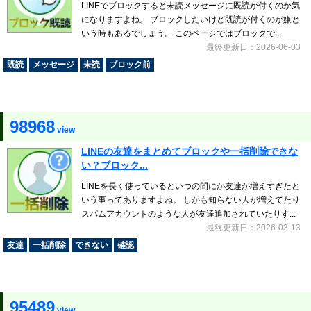
LINEでブロックすると未読メッセージに既読が付くのか気
になりますよね。 ブロックしたいけど既読が付くのが嫌と
いう時もあるでしょう。 このページではブロックで...
最終更新日：2026-06-03
既読
メッセージ
未読
ブロック前
98968
view
LINEの友達をまとめてブロックや一括削除できな
い？ブロック...
LINEを長く使っているといつの間にか友達が増えすぎたと
いう事ってありますよね。 しかも知らない人が増えてたり
スパムアカウントのような人が友達追加されていたりす...
最終更新日：2026-03-13
友達
一括削除
できない
確認
95489
view