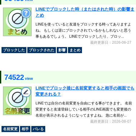
LINEでブロックした時（またはされた時）の影響ま
とめ
LINEを使っていると友達をブロックする時ってありますよ
ね。 もしくは逆にブロックされているかもしれないと思う
事もあるでしょう。 LINEでブロックしたり、ブロッ...
最終更新日：2026-06-27
ブロックした
ブロックされた
影響
まとめ
74522
view
LINEでブロック後に名前変更すると相手の画面でも
変更される？
LINEでは自分の名前変更を自由にする事ができます。 名前
変更すると友達登録している相手のLINE画面でも変更後の
名前が表示されるようになってますよね。 急に名前が...
最終更新日：2026-08-07
名前変更
相手
バレる