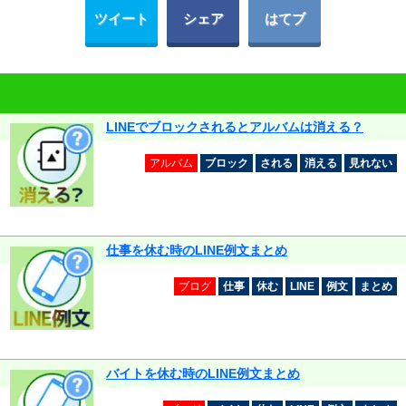
ツイート
シェア
はてブ
LINEでブロックされるとアルバムは消える？
アルバム
ブロック
される
消える
見れない
仕事を休む時のLINE例文まとめ
ブログ
仕事
休む
LINE
例文
まとめ
バイトを休む時のLINE例文まとめ