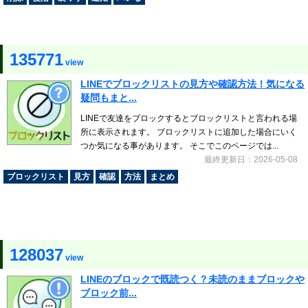
135771
view
LINEでブロックリストの見方や確認方法！気になる
疑問もまと...
LINEで友達をブロックするとブロックリストと言われる場
所に表示されます。 ブロックリストに追加した場合にいく
つか気になる事があります。 そこでこのページでは...
最終更新日：2026-05-08
ブロックリスト
見方
確認
方法
まとめ
128037
view
LINEのブロックで既読つく？未読のままブロックや
ブロック前...