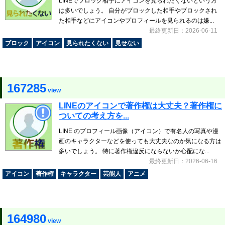
LINEでブロック相手にアイコンを見られたくないという方
は多いでしょう。 自分がブロックした相手やブロックされ
た相手などにアイコンやプロフィールを見られるのは嫌...
最終更新日：2026-06-11
ブロック
アイコン
見られたくない
見せない
167285
view
LINEのアイコンで著作権は大丈夫？著作権に
ついての考え方を...
LINE のプロフィール画像（アイコン）で有名人の写真や漫
画のキャラクターなどを使っても大丈夫なのか気になる方は
多いでしょう。 特に著作権違反にならないか心配にな...
最終更新日：2026-06-16
アイコン
著作権
キャラクター
芸能人
アニメ
164980
view