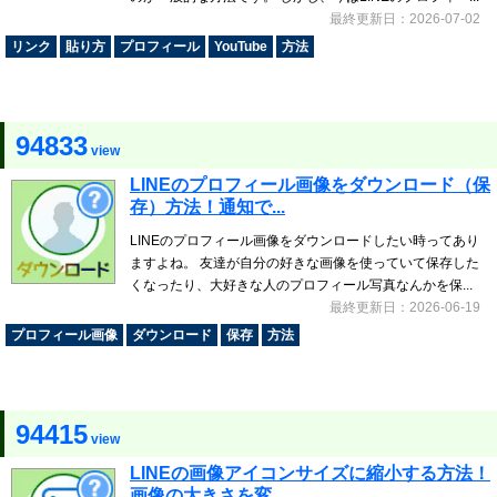
最終更新日：2026-07-02
リンク
貼り方
プロフィール
YouTube
方法
94833
view
LINEのプロフィール画像をダウンロード（保
存）方法！通知で...
LINEのプロフィール画像をダウンロードしたい時ってあり
ますよね。 友達が自分の好きな画像を使っていて保存した
くなったり、大好きな人のプロフィール写真なんかを保...
最終更新日：2026-06-19
プロフィール画像
ダウンロード
保存
方法
94415
view
LINEの画像アイコンサイズに縮小する方法！
画像の大きさを変...