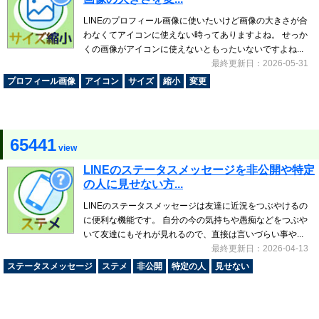
LINEのプロフィール画像に使いたいけど画像の大きさが合
わなくてアイコンに使えない時ってありますよね。 せっか
くの画像がアイコンに使えないともったいないですよね...
最終更新日：2026-05-31
プロフィール画像
アイコン
サイズ
縮小
変更
65441
view
LINEのステータスメッセージを非公開や特定
の人に見せない方...
LINEのステータスメッセージは友達に近況をつぶやけるの
に便利な機能です。 自分の今の気持ちや愚痴などをつぶや
いて友達にもそれが見れるので、直接は言いづらい事や...
最終更新日：2026-04-13
ステータスメッセージ
ステメ
非公開
特定の人
見せない