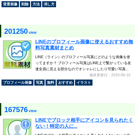
背景画像
削除
方法
消し方
201250
view
LINEのプロフィール画像に使えるおすすめ無
料写真素材まとめ
LINE（ライン）のプロフィール写真にどのような画像を使
ってますか？ プロフィール写真はLINE上で繋がっている友
達全員に見える部分なのでオシャレにしたり可愛い写真...
最終更新日：2026-06-10
プロフィール画像
写真
無料
おすすめ
イラスト
167576
view
LINEでブロック相手にアイコンを見られたく
ない！特定の人に...