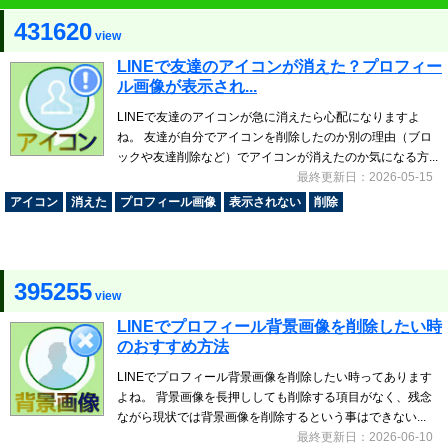
431620
view
LINEで友達のアイコンが消えた？プロフィー
ル画像が表示され...
LINEで友達のアイコンが急に消えたら心配になりますよ
ね。 友達が自分でアイコンを削除したのか別の理由（ブロ
ックや友達削除など）でアイコンが消えたのか気になる方...
最終更新日：2026-05-15
アイコン
消えた
プロフィール画像
表示されない
削除
395255
view
LINEでプロフィール背景画像を削除したい時
のおすすめ方法
LINEでプロフィール背景画像を削除したい時ってあります
よね。 背景画像を長押ししても削除する項目がなく、残念
ながら現状では背景画像を削除するという事はできない...
最終更新日：2026-06-10