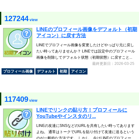
127244
view
LINEのプロフィール画像をデフォルト（初期
アイコン）に戻す方法
LINEでプロフィール画像を変更したけどやっぱり元に戻し
たい時ってありませんか？ LINEでは設定中のプロフィール
画像を削除してデフォルト状態（初期状態）に戻すこと...
最終更新日：2026-03-25
プロフィール画像
デフォルト
初期
アイコン
117409
view
LINEでリンクの貼り方！プロフィールに
YouTubeやインスタのリ...
LINEの友達にSNSなどのURLを共有したい時ってあります
よね。 通常はトークでURLを貼り付けて友達に送るという
のが一般的な方法です。 しかし、今はLINEのプロフィー...