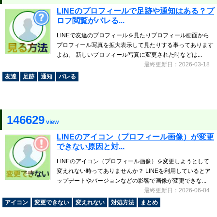
LINEのプロフィールで足跡や通知はある？プ
ロフ閲覧がバレる...
LINEで友達のプロフィールを見たりプロフィール画面から
プロフィール写真を拡大表示して見たりする事ってあります
よね。 新しいプロフィール写真に変更された時などは...
最終更新日：2026-03-18
友達
足跡
通知
バレる
146629
view
LINEのアイコン（プロフィール画像）が変更
できない原因と対...
LINEのアイコン（プロフィール画像）を変更しようとして
変えれない時ってありませんか？ LINEを利用しているとア
ップデートやバージョンなどの影響で画像が変更できな...
最終更新日：2026-06-04
アイコン
変更できない
変えれない
対処方法
まとめ