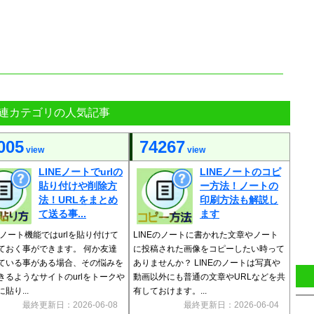
連カテゴリの人気記事
005
74267
view
view
LINEノートでurlの
LINEノートのコピ
貼り付けや削除方
ー方法！ノートの
法！URLをまとめ
印刷方法も解説し
て送る事...
ます
のノート機能ではurlを貼り付けて
LINEのノートに書かれた文章やノート
ておく事ができます。 何か友達
に投稿された画像をコピーしたい時って
ている事がある場合、その悩みを
ありませんか？ LINEのノートは写真や
きるようなサイトのurlをトークや
動画以外にも普通の文章やURLなどを共
貼り...
有しておけます。...
最終更新日：2026-06-08
最終更新日：2026-06-04