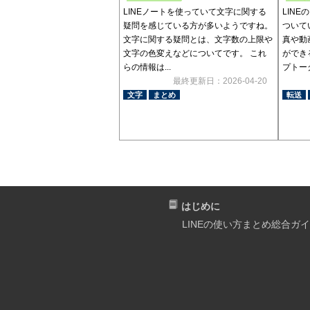
LINEノートを使っていて文字に関する
LIN
疑問を感じている方が多いようですね。
ついて
文字に関する疑問とは、文字数の上限や
真や動
文字の色変えなどについてです。 これ
ができ
らの情報は...
プトーク
最終更新日：2026-04-20
文字
まとめ
転送
はじめに
LINEの使い方まとめ総合ガ