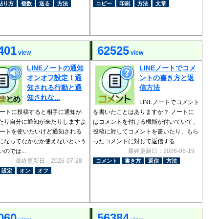
貼り方
複数
送る
方法
コピー
印刷
方法
文章
401
62525
view
view
LINEノートの通知
LINEノートでコメ
オンオフ設定！通
ントの書き方と返
知される行動と通
信方法
知されな...
LINEノートでコメント
Eノートに投稿すると相手に通知が
を書いたことはありますか？ ノートに
たり自分に通知が来たりしますよ
はコメントを付ける機能が付いていて、
ノートを使いたいけど通知される
投稿に対してコメントを書いたり、もら
になってなかなか使えないという
ったコメントに対して返信する...
のでは...
最終更新日：2026-06-19
最終更新日：2026-07-28
コメント
書き方
返信
方法
設定
オン
オフ
060
56384