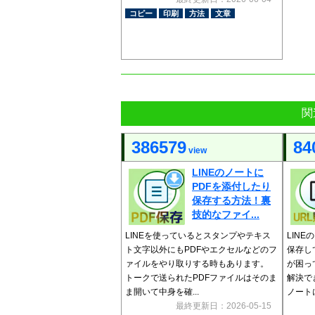
コピー
印刷
方法
文章
関
386579
84
view
LINEのノートに
PDFを添付したり
保存する方法！裏
技的なファイ...
LINEを使っているとスタンプやテキス
LINE
ト文字以外にもPDFやエクセルなどのフ
保存し
ァイルをやり取りする時もあります。
が困っ
トークで送られたPDFファイルはそのま
解決で
ま開いて中身を確...
ノートに
最終更新日：2026-05-15