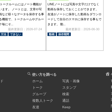
Eのトークルームにはノート機能が
LINEノートには写真や文字だけでなく
います。 ノートとは、文章や写
動画を保存しておくことができます。
画など様々なデータを保存する事
友達がノートに保存した動画をダウンロ
る機能で、トークルームやグルー
ードして自分のスマホに保存する事もで
毎にそ...
きます。 動...
最終更新日：2026-07-24
最終更新日：2026-06-30
方法
できない
動画
保存期間
使い方を調べる
イド
ホーム
写真・画像
トーク
スタンプ
グループ
検索
複数人トーク
通話
友達
Keep