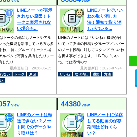
view
view
LINEノートが表示
LINEノートでいい
されない原因！ト
ねの取り消し方
ークに表示されな
法！通知で取り消
い場合も...
しがバレる...
Eではトークの他にもノートやアル
LINEのノートには『いいね』機能が付
いった機能を活用している方も多
いていて友達の投稿やグループメンバー
よね。 特にグループトークの場
のノート投稿に対してスタンプでいいね
アルバムで写真を共有したりノー
を押す事ができます。 LINEの『いい
したり...
ね』では表情のつ...
最終更新日：2026-06-15
最終更新日：2026-07-24
れない
トーク
原因
いいね
取り消し
通知
方法
い
057
44380
view
view
LINEのノートは転
LINEノートに保存
送できない？ノー
してる動画の保存
ト間でのデータや
期間はどれくら
り取りは？
い？