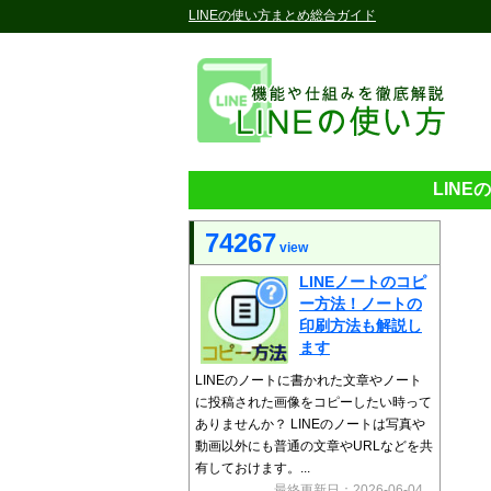
LINEの使い方まとめ総合ガイド
LIN
74267
view
LINEノートのコピ
ー方法！ノートの
印刷方法も解説し
ます
LINEのノートに書かれた文章やノート
に投稿された画像をコピーしたい時って
ありませんか？ LINEのノートは写真や
動画以外にも普通の文章やURLなどを共
有しておけます。...
最終更新日：2026-06-04