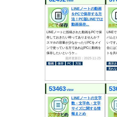
view
LINEノートの動画
をPCで保存する方
法！PC版LINEでは
動画保存...
LINEノートに投稿された動画をPCで保
LIN
存しておきたい時ってありませんか？
バムと
スマホの容量が少なかったりPCをメイ
いです
ンで使っている方であればPCに動画を
合には
保存したいというケ...
トを共有
最終更新日：2025-11-25
動画
保存
PC
方法
表示さ
見れな
53463
53
view
LINEノートの文字
数・文字色・文字
サイズに関する情
報まとめ