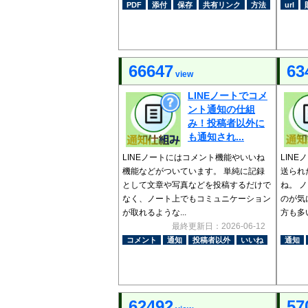
PDF
添付
保存
共有リンク
方法
url
66647
63
view
LINEノートでコメ
ント通知の仕組
み！投稿者以外に
も通知され...
LINEノートにはコメント機能やいいね
LIN
機能などがついています。 単純に記録
送られ
として文章や写真などを投稿するだけで
ね。 
なく、ノート上でもコミュニケーション
のが気
が取れるような...
方も多い
最終更新日：2026-06-12
コメント
通知
投稿者以外
いいね
通知
62492
57