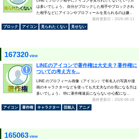
LINEでブロック相手にアイコンを見られたくないという方
は多いでしょう。 自分がブロックした相手やブロックされ
た相手などにアイコンやプロフィールを見られるのは嫌...
最終更新日：2026-06-11
ブロック
アイコン
見られたくない
見せない
167320
view
LINEのアイコンで著作権は大丈夫？著作権に
ついての考え方を...
LINE のプロフィール画像（アイコン）で有名人の写真や漫
画のキャラクターなどを使っても大丈夫なのか気になる方は
多いでしょう。 特に著作権違反にならないか心配にな...
最終更新日：2026-06-16
アイコン
著作権
キャラクター
芸能人
アニメ
165063
view