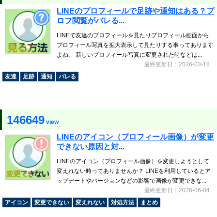
LINEのプロフィールで足跡や通知はある？プ
ロフ閲覧がバレる...
LINEで友達のプロフィールを見たりプロフィール画面から
プロフィール写真を拡大表示して見たりする事ってあります
よね。 新しいプロフィール写真に変更された時などは...
最終更新日：2026-03-18
友達
足跡
通知
バレる
146649
view
LINEのアイコン（プロフィール画像）が変更
できない原因と対...
LINEのアイコン（プロフィール画像）を変更しようとして
変えれない時ってありませんか？ LINEを利用しているとア
ップデートやバージョンなどの影響で画像が変更できな...
最終更新日：2026-06-04
アイコン
変更できない
変えれない
対処方法
まとめ