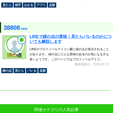
見たら
相手
わかる
アプリ
足跡
38808
view
LINEで緑の点の意味！見たらバレるのかにつ
いても解説します
LINEのプロフィールアイコン横に緑の点が表示されること
があります。 緑の点にどんな意味があるのか気になる方も
多いようです。 このページではプロフィールアイコ...
最終更新日：2026-07-17
緑の点
見たら
バレる
足跡
関連カテゴリの人気記事