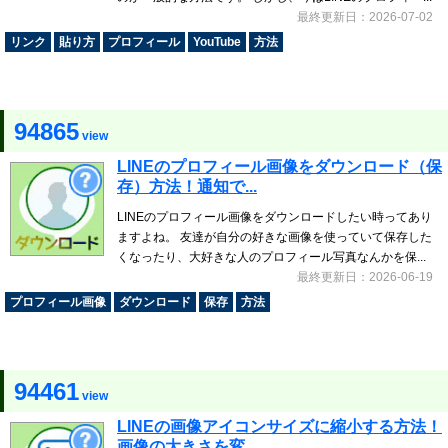
最終更新日：2026-07-02
リンク
貼り方
プロフィール
YouTube
方法
94865
view
LINEのプロフィール画像をダウンロード（保
存）方法！通知で...
LINEのプロフィール画像をダウンロードしたい時ってあり
ますよね。 友達が自分の好きな画像を使っていて保存した
くなったり、大好きな人のプロフィール写真なんかを保...
最終更新日：2026-06-19
プロフィール画像
ダウンロード
保存
方法
94461
view
LINEの画像アイコンサイズに縮小する方法！
画像の大きさを変...