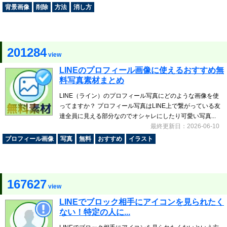
背景画像
削除
方法
消し方
201284
view
LINEのプロフィール画像に使えるおすすめ無
料写真素材まとめ
LINE（ライン）のプロフィール写真にどのような画像を使
ってますか？ プロフィール写真はLINE上で繋がっている友
達全員に見える部分なのでオシャレにしたり可愛い写真...
最終更新日：2026-06-10
プロフィール画像
写真
無料
おすすめ
イラスト
167627
view
LINEでブロック相手にアイコンを見られたく
ない！特定の人に...