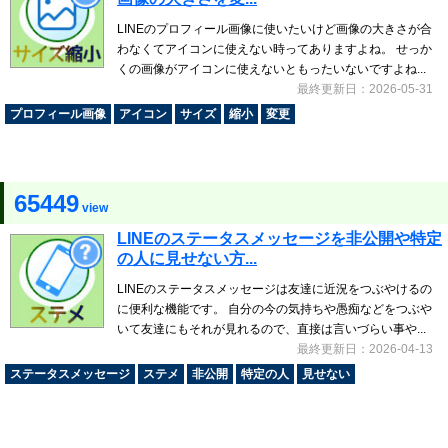
LINEのプロフィール画像に使いたいけど画像の大きさが合
わなくてアイコンに使えない時ってありますよね。 せっか
くの画像がアイコンに使えないともったいないですよね...
最終更新日：2026-05-31
プロフィール画像
アイコン
サイズ
縮小
変更
65449
view
LINEのステータスメッセージを非公開や特定
の人に見せない方...
LINEのステータスメッセージは友達に近況をつぶやけるの
に便利な機能です。 自分の今の気持ちや愚痴などをつぶや
いて友達にもそれが見れるので、直接は言いづらい事や...
最終更新日：2026-04-13
ステータスメッセージ
ステメ
非公開
特定の人
見せない