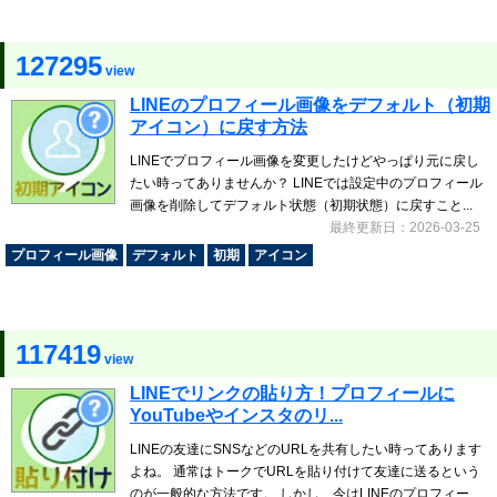
127295
view
LINEのプロフィール画像をデフォルト（初期
アイコン）に戻す方法
LINEでプロフィール画像を変更したけどやっぱり元に戻し
たい時ってありませんか？ LINEでは設定中のプロフィール
画像を削除してデフォルト状態（初期状態）に戻すこと...
最終更新日：2026-03-25
プロフィール画像
デフォルト
初期
アイコン
117419
view
LINEでリンクの貼り方！プロフィールに
YouTubeやインスタのリ...
LINEの友達にSNSなどのURLを共有したい時ってあります
よね。 通常はトークでURLを貼り付けて友達に送るという
のが一般的な方法です。 しかし、今はLINEのプロフィー...