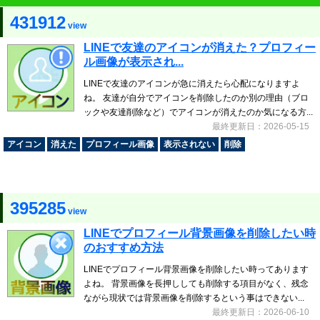
431912
view
LINEで友達のアイコンが消えた？プロフィー
ル画像が表示され...
LINEで友達のアイコンが急に消えたら心配になりますよ
ね。 友達が自分でアイコンを削除したのか別の理由（ブロ
ックや友達削除など）でアイコンが消えたのか気になる方...
最終更新日：2026-05-15
アイコン
消えた
プロフィール画像
表示されない
削除
395285
view
LINEでプロフィール背景画像を削除したい時
のおすすめ方法
LINEでプロフィール背景画像を削除したい時ってあります
よね。 背景画像を長押ししても削除する項目がなく、残念
ながら現状では背景画像を削除するという事はできない...
最終更新日：2026-06-10