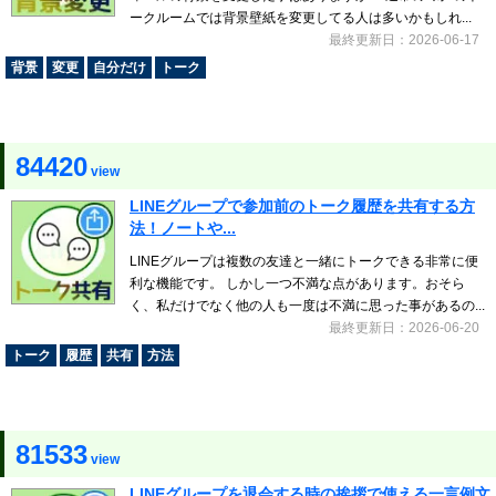
ークルームでは背景壁紙を変更してる人は多いかもしれ...
最終更新日：2026-06-17
背景
変更
自分だけ
トーク
84420
view
LINEグループで参加前のトーク履歴を共有する方
法！ノートや...
LINEグループは複数の友達と一緒にトークできる非常に便
利な機能です。 しかし一つ不満な点があります。おそら
く、私だけでなく他の人も一度は不満に思った事があるの...
最終更新日：2026-06-20
トーク
履歴
共有
方法
81533
view
LINEグループを退会する時の挨拶で使える一言例文