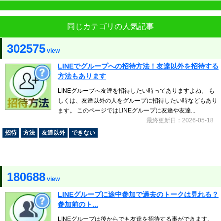
同じカテゴリの人気記事
302575
view
LINEでグループへの招待方法！友達以外を招待する
方法もあります
LINEグループへ友達を招待したい時ってありますよね。 も
しくは、友達以外の人をグループに招待したい時などもあり
ます。 このページではLINEグループに友達や友達...
最終更新日：2026-05-18
招待
方法
友達以外
できない
180688
view
LINEグループに途中参加で過去のトークは見れる？
参加前のト...
LINEグループは後からでも友達を招待する事ができます。