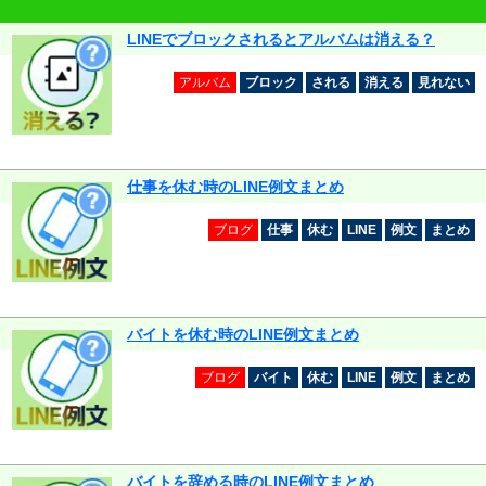
LINEでブロックされるとアルバムは消える？
アルバム
ブロック
される
消える
見れない
仕事を休む時のLINE例文まとめ
ブログ
仕事
休む
LINE
例文
まとめ
バイトを休む時のLINE例文まとめ
ブログ
バイト
休む
LINE
例文
まとめ
バイトを辞める時のLINE例文まとめ