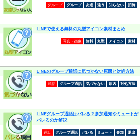
グループ
グループ
友達
違う
知らない
招待
LINEで使える無料の丸型アイコン素材まとめ
写真・画像
無料
丸型
アイコン
素材
LINEのグループ通話に気づかない原因と対処方法
通話
グループ通話
気づかない
原因
対処方法
LINEグループ通話はバレる？参加通知やミュートが
バレるのか解説
通話
グループ通話
バレる
ミュート
参加
退出