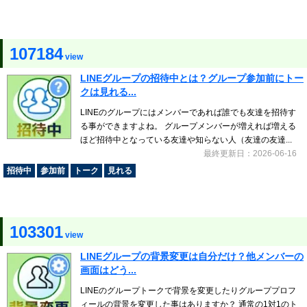
107184
view
LINEグループの招待中とは？グループ参加前にトー
クは見れる...
LINEのグループにはメンバーであれば誰でも友達を招待す
る事ができますよね。 グループメンバーが増えれば増える
ほど招待中となっている友達や知らない人（友達の友達...
最終更新日：2026-06-16
招待中
参加前
トーク
見れる
103301
view
LINEグループの背景変更は自分だけ？他メンバーの
画面はどう...
LINEのグループトークで背景を変更したりグループプロフ
ィールの背景を変更した事はありますか？ 通常の1対1のト