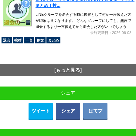
まとめ！挨...
LINEグループを退会する時に挨拶として何か一言伝えた方
が印象は良くなります。 どんなグループにしても、無言で
退会するより一言伝えてから退会した方がいいでしょう...
最終更新日：2026-06-08
退会
挨拶
一言
例文
まとめ
[もっと見る]
シェア
ツイート
シェア
はてブ