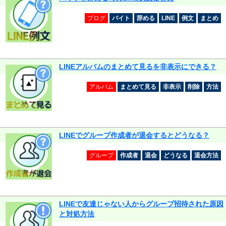
ブログ
バイト
辞める
LINE
例文
まとめ
LINEアルバムのまとめて見るを非表示にできる？
アルバム
まとめて見る
非表示
削除
方法
LINEでグループ作成者が退会するとどうなる？
グループ
作成者
退会
どうなる
退会方法
LINEで友達じゃない人からグループ招待された原因
と対処方法