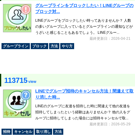
グループラインをブロックしたい！LINEグループの
ブロック対...
LINEグループをブロックしたい時ってありませんか？ 人数
の多いグループに入っているとグループラインの通知などが
うざいと感じることもあるでしょう。 LINEグルー...
最終更新日：2026-04-21
グループライン
ブロック
方法
やり方
113715
view
LINEでグループ招待のキャンセル方法！間違えて取
り消した時...
LINEのグループに友達を招待した時に間違えて他の友達を
招待してしまったという経験はありませんか？ 他の人をグ
ループに招待してしまった場合には招待キャンセルで取...
最終更新日：2026-05-29
招待
キャンセル
取り消し
方法