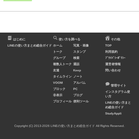
はじめに
使い方を調べる
その他
LINEの使い方まとめ総合ガイド
ホーム
写真・画像
TOP
トーク
スタンプ
利用規約
グループ
検索
ﾌﾟﾗｲﾊﾞｼｰﾎﾟﾘｼｰ
複数人トーク
通話
運営者情報
友達
Keep
問い合わせ
タイムライン
ノート
VOOM
アルバム
管理サイト
ブロック
PC
インスタグラム使
非表示
ブログ
い方
プロフィール
便利ツール
LINEの使い方まと
め総合ガイド
StudyAppli
Copyright (C) 2013-2026 LINEの使い方まとめ総合ガイド All Rights Reserved.