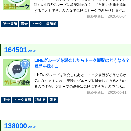
現在のLINEグループは承認制をなくして自動で友達を追加
することもでき、みんなで気軽にトークできたりします...
最終更新日：2026-06-04
途中参加
過去
トーク
参加前
164501
view
LINEグループを退会したらトーク履歴はどうなる？
履歴を残す...
LINEのグループを退会したあと、トーク履歴がどうなるか
気になりますよね。 実際にグループを退会してみるとわか
るのですが、グループの退会は気軽にできるものでもあ...
最終更新日：2026-06-11
退会
トーク履歴
消える
残る
138000
view