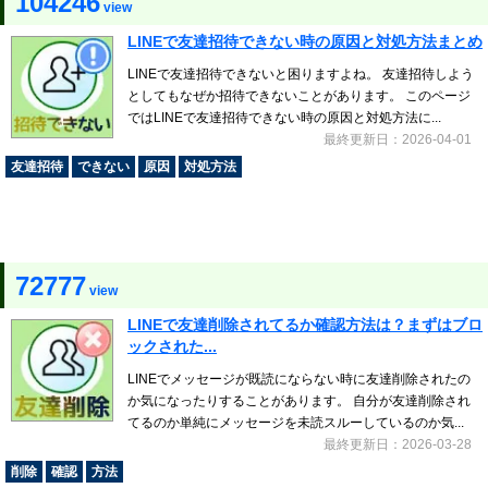
104246
view
LINEで友達招待できない時の原因と対処方法まとめ
LINEで友達招待できないと困りますよね。 友達招待しよう
としてもなぜか招待できないことがあります。 このページ
ではLINEで友達招待できない時の原因と対処方法に...
最終更新日：2026-04-01
友達招待
できない
原因
対処方法
72777
view
LINEで友達削除されてるか確認方法は？まずはブロ
ックされた...
LINEでメッセージが既読にならない時に友達削除されたの
か気になったりすることがあります。 自分が友達削除され
てるのか単純にメッセージを未読スルーしているのか気...
最終更新日：2026-03-28
削除
確認
方法