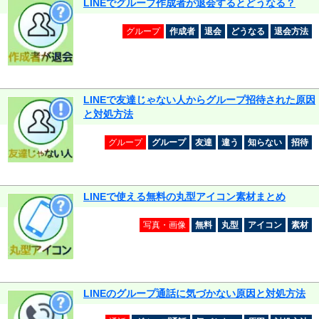
LINEでグループ作成者が退会するとどうなる？
グループ
作成者
退会
どうなる
退会方法
LINEで友達じゃない人からグループ招待された原因
と対処方法
グループ
グループ
友達
違う
知らない
招待
LINEで使える無料の丸型アイコン素材まとめ
写真・画像
無料
丸型
アイコン
素材
LINEのグループ通話に気づかない原因と対処方法