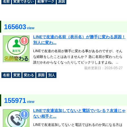
名前
変更できない
鉛筆マーク
原因
165603
view
LINEで友達の名前（表示名）が勝手に変わる原因！
別人に変わ...
LINEで友達の名前が勝手に変わる事があるのですが、そん
な経験をしたことはありませんか？ 急に名前が変わったら
誰だかわからなくなったりしてビックリしますよね。 ...
最終更新日：2026-05-27
名前
変更
変わる
原因
別人
155971
view
LINEで友達追加してないと電話でバレる？友達じゃ
ない相手と...
LINEで友達追加してないと電話でばれるのか気になる方は