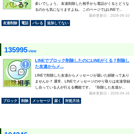
多いでしょう。 友達削除した相手から電話がくるとどうな
るのかも気になりますよね。 このページではLINEで...
最終更新日：2026-06-10
友達削除
電話
バレる
追加してない
135995
view
LINEでブロック削除したのにLINEがくる？削除し
た友達からメ...
LINEで削除した友達からメッセージが届いた経験ってあり
ませんか？ 通常、LINEでメッセージのやり取りは友達登録
し合っている人が行える機能です。 『削除した友達か...
最終更新日：2026-04-16
ブロック
削除
メッセージ
届く
対処方法