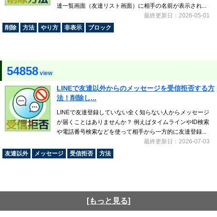
達一覧画面（友達リスト画面）に相手の名前が表示され...
最終更新日：2026-05-01
削除
方法
やり方
非表示
ブロック
54858
view
LINEで友達以外からのメッセージを受信拒否する方
法！削除し...
LINEで友達登録していない全く知らない人からメッセージ
が届くことはありませんか？ 例えばタイムラインやID検索
や電話番号検索などを使って相手から一方的に友達登録...
最終更新日：2026-07-03
友達以外
メッセージ
受信拒否
方法
[もっと見る]