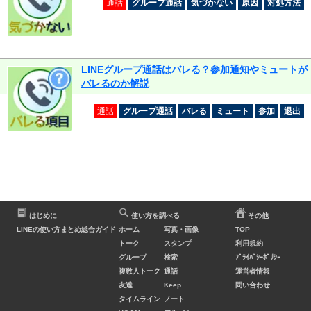
通話
グループ通話
気づかない
原因
対処方法
LINEグループ通話はバレる？参加通知やミュートが
バレるのか解説
通話
グループ通話
バレる
ミュート
参加
退出
はじめに
使い方を調べる
その他
LINEの使い方まとめ総合ガイド
ホーム
写真・画像
TOP
トーク
スタンプ
利用規約
グループ
検索
ﾌﾟﾗｲﾊﾞｼｰﾎﾟﾘｼｰ
複数人トーク
通話
運営者情報
友達
Keep
問い合わせ
タイムライン
ノート