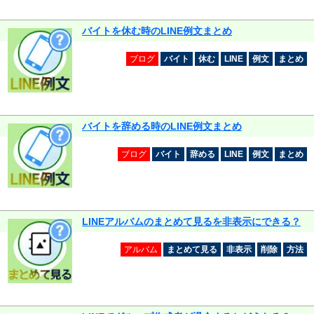
バイトを休む時のLINE例文まとめ
ブログ
バイト
休む
LINE
例文
まとめ
バイトを辞める時のLINE例文まとめ
ブログ
バイト
辞める
LINE
例文
まとめ
LINEアルバムのまとめて見るを非表示にできる？
アルバム
まとめて見る
非表示
削除
方法