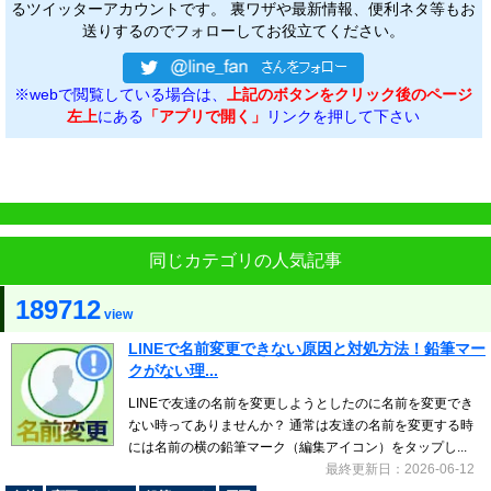
るツイッターアカウントです。 裏ワザや最新情報、便利ネタ等もお
送りするのでフォローしてお役立てください。
※webで閲覧している場合は、
上記のボタンをクリック後のページ
左上
にある
「アプリで開く」
リンクを押して下さい
同じカテゴリの人気記事
189712
view
LINEで名前変更できない原因と対処方法！鉛筆マー
クがない理...
LINEで友達の名前を変更しようとしたのに名前を変更でき
ない時ってありませんか？ 通常は友達の名前を変更する時
には名前の横の鉛筆マーク（編集アイコン）をタップし...
最終更新日：2026-06-12