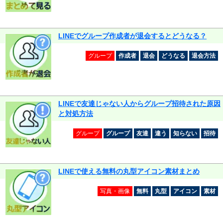
LINEでグループ作成者が退会するとどうなる？
グループ
作成者
退会
どうなる
退会方法
LINEで友達じゃない人からグループ招待された原因
と対処方法
グループ
グループ
友達
違う
知らない
招待
LINEで使える無料の丸型アイコン素材まとめ
写真・画像
無料
丸型
アイコン
素材