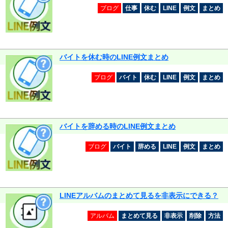
ブログ
仕事
休む
LINE
例文
まとめ
バイトを休む時のLINE例文まとめ
ブログ
バイト
休む
LINE
例文
まとめ
バイトを辞める時のLINE例文まとめ
ブログ
バイト
辞める
LINE
例文
まとめ
LINEアルバムのまとめて見るを非表示にできる？
アルバム
まとめて見る
非表示
削除
方法