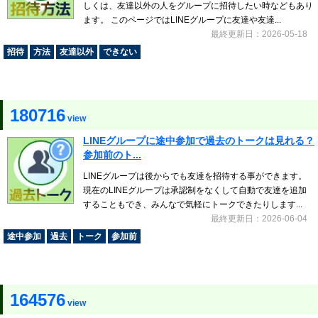
しくは、友達以外の人をグループに招待したい時などもあり
ます。 このページではLINEグループに友達や友達...
最終更新日：2026-05-18
招待
方法
友達以外
できない
180716
view
LINEグループに途中参加で過去のトークは見れる？
参加前のト...
LINEグループは後からでも友達を招待する事ができます。
現在のLINEグループは承認制をなくして自動で友達を追加
することもでき、みんなで気軽にトークできたりします...
最終更新日：2026-06-04
途中参加
過去
トーク
参加前
164576
view