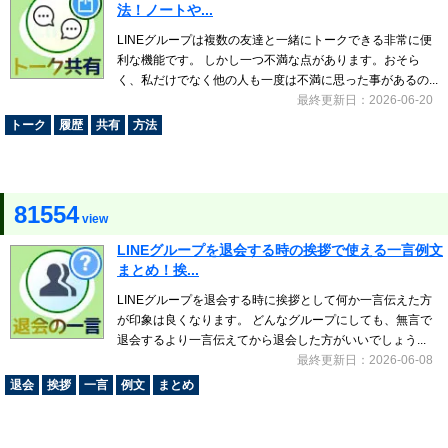
法！ノートや...
LINEグループは複数の友達と一緒にトークできる非常に便
利な機能です。 しかし一つ不満な点があります。おそら
く、私だけでなく他の人も一度は不満に思った事があるの...
最終更新日：2026-06-20
トーク
履歴
共有
方法
81554
view
LINEグループを退会する時の挨拶で使える一言例文
まとめ！挨...
LINEグループを退会する時に挨拶として何か一言伝えた方
が印象は良くなります。 どんなグループにしても、無言で
退会するより一言伝えてから退会した方がいいでしょう...
最終更新日：2026-06-08
退会
挨拶
一言
例文
まとめ