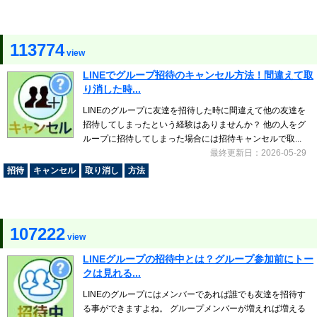
113774
view
LINEでグループ招待のキャンセル方法！間違えて取
り消した時...
LINEのグループに友達を招待した時に間違えて他の友達を
招待してしまったという経験はありませんか？ 他の人をグ
ループに招待してしまった場合には招待キャンセルで取...
最終更新日：2026-05-29
招待
キャンセル
取り消し
方法
107222
view
LINEグループの招待中とは？グループ参加前にトー
クは見れる...
LINEのグループにはメンバーであれば誰でも友達を招待す
る事ができますよね。 グループメンバーが増えれば増える