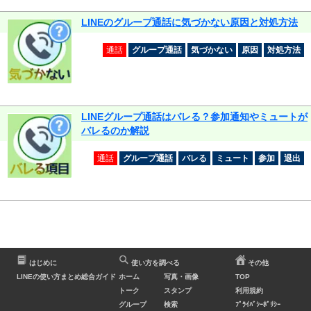
LINEのグループ通話に気づかない原因と対処方法
通話
グループ通話
気づかない
原因
対処方法
LINEグループ通話はバレる？参加通知やミュートが
バレるのか解説
通話
グループ通話
バレる
ミュート
参加
退出
はじめに
使い方を調べる
その他
LINEの使い方まとめ総合ガイド
ホーム
写真・画像
TOP
トーク
スタンプ
利用規約
グループ
検索
ﾌﾟﾗｲﾊﾞｼｰﾎﾟﾘｼｰ