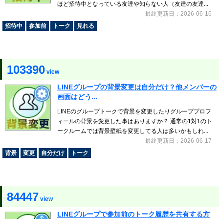
ほど招待中となっている友達や知らない人（友達の友達...
最終更新日：2026-06-16
招待中
参加前
トーク
見れる
103390
view
LINEグループの背景変更は自分だけ？他メンバーの
画面はどう...
LINEのグループトークで背景を変更したりグループプロフ
ィールの背景を変更した事はありますか？ 通常の1対1のト
ークルームでは背景壁紙を変更してる人は多いかもしれ...
最終更新日：2026-06-17
背景
変更
自分だけ
トーク
84447
view
LINEグループで参加前のトーク履歴を共有する方