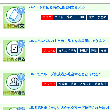
バイトを辞める時のLINE例文まとめ
ブログ
バイト
辞める
LINE
例文
まとめ
LINEアルバムのまとめて見るを非表示にできる？
アルバム
まとめて見る
非表示
削除
方法
LINEでグループ作成者が退会するとどうなる？
グループ
作成者
退会
どうなる
退会方法
LINEで友達じゃない人からグループ招待された原因