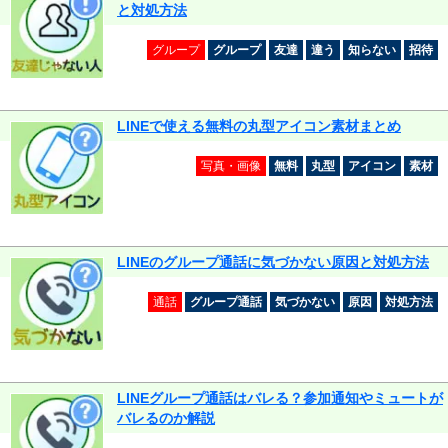
と対処方法
グループ
グループ
友達
違う
知らない
招待
LINEで使える無料の丸型アイコン素材まとめ
写真・画像
無料
丸型
アイコン
素材
LINEのグループ通話に気づかない原因と対処方法
通話
グループ通話
気づかない
原因
対処方法
LINEグループ通話はバレる？参加通知やミュートが
バレるのか解説