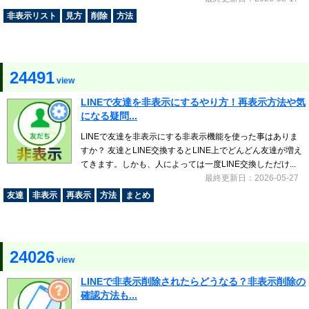
非表示リスト
見方
削除
方法
24491
view
LINEで友達を非表示にするやり方！再表示方法や気
になる疑問...
LINEで友達を非表示にする非表示機能を使った事はありま
すか？ 友達とLINE交換するとLINE上でどんどん友達が増え
てきます。しかも、人によっては一度LINE交換しただけ...
最終更新日：2026-05-27
友達
非表示
再表示
方法
まとめ
24026
view
LINEで非表示削除されたらどうなる？非表示削除の
確認方法も...