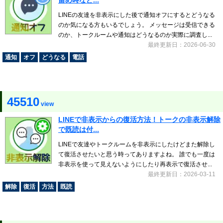
留め時など...
LINEの友達を非表示にした後で通知オフにするとどうなる
のか気になる方もいるでしょう。 メッセージは受信できる
のか、トークルームや通知はどうなるのか実際に調査し...
最終更新日：2026-06-30
通知
オフ
どうなる
電話
45510
view
LINEで非表示からの復活方法！トークの非表示解除
で既読は付...
LINEで友達やトークルームを非表示にしたけどまた解除し
て復活させたいと思う時ってありますよね。 誰でも一度は
非表示を使って見えないようにしたり再表示で復活させ...
最終更新日：2026-03-11
解除
復活
方法
既読