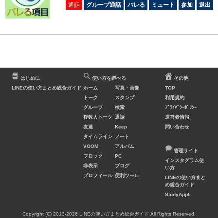
通話
グループ通話
バレる
ミュート
参加
退出
はじめに
使い方を調べる
その他
LINEの使い方まとめ総合ガイド
ホーム
写真・画像
TOP
トーク
スタンプ
利用規約
グループ
検索
ﾌﾟﾗｲﾊﾞｼｰﾎﾟﾘｼｰ
複数人トーク
通話
運営者情報
友達
Keep
問い合わせ
タイムライン
ノート
VOOM
アルバム
管理サイト
ブロック
PC
インスタグラム使
非表示
ブログ
い方
プロフィール
便利ツール
LINEの使い方まと
め総合ガイド
StudyAppli
Copyright (C) 2013-2026 LINEの使い方まとめ総合ガイド All Rights Reserved.