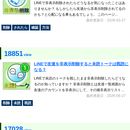
LINEで非表示削除されたらどうなるか気になったことはあ
りませんか？ もしかしたら友達から非表示削除されてるの
かも？と心配になる事もあるでしょう。 このページ...
最終更新日：2026-03-27
削除
されたら
確認
方法
18851
view
LINEで友達を非表示削除すると未読トークは既読に
なる？
LINEで未読のトークを残したまま非表示削除したらどうな
るのか知っていますか？ 非表示削除とは友達一覧画面から
友達のアカウントを非表示にして、その後非表示リスト...
最終更新日：2026-06-27
削除
未読
既読
17028