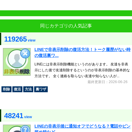
同じカテゴリの人気記事
119265
view
LINEで非表示削除の復活方法！トーク履歴がない時
の復活裏ワ...
LINEには非表示削除機能というのがあります。 友達を非表
示にした後で友達削除するというのが非表示削除の基本的な
方法です。 全く連絡を取らない友達や知らない人が...
最終更新日：2026-06-26
削除
復活
方法
裏ワザ
48241
view
LINEの非表示後に通知オフでどうなる？電話やピン