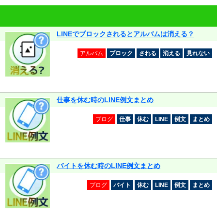
LINEでブロックされるとアルバムは消える？
アルバム
ブロック
される
消える
見れない
仕事を休む時のLINE例文まとめ
ブログ
仕事
休む
LINE
例文
まとめ
バイトを休む時のLINE例文まとめ
ブログ
バイト
休む
LINE
例文
まとめ