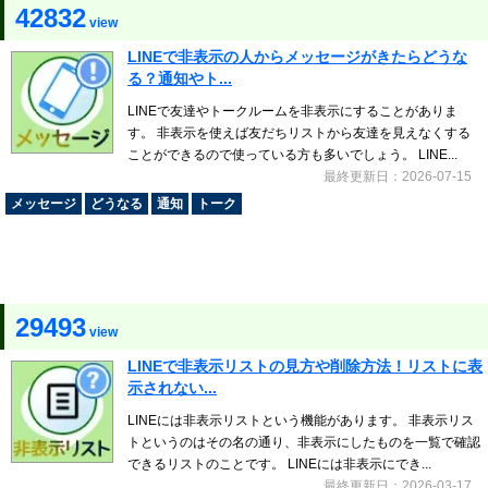
42832
view
LINEで非表示の人からメッセージがきたらどうな
る？通知やト...
LINEで友達やトークルームを非表示にすることがありま
す。 非表示を使えば友だちリストから友達を見えなくする
ことができるので使っている方も多いでしょう。 LINE...
最終更新日：2026-07-15
メッセージ
どうなる
通知
トーク
29493
view
LINEで非表示リストの見方や削除方法！リストに表
示されない...
LINEには非表示リストという機能があります。 非表示リス
トというのはその名の通り、非表示にしたものを一覧で確認
できるリストのことです。 LINEには非表示にでき...
最終更新日：2026-03-17