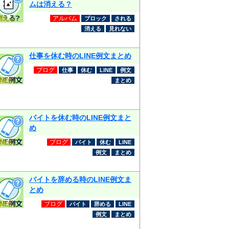
ムは消える？
アルバム
ブロック
される
消える
見れない
仕事を休む時のLINE例文まとめ
ブログ
仕事
休む
LINE
例文
まとめ
バイトを休む時のLINE例文まと
め
ブログ
バイト
休む
LINE
例文
まとめ
バイトを辞める時のLINE例文ま
とめ
ブログ
バイト
辞める
LINE
例文
まとめ