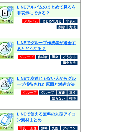
LINEアルバムのまとめて見るを
非表示にできる？
アルバム
まとめて見る
非表示
削除
方法
LINEでグループ作成者が退会す
るとどうなる？
グループ
作成者
退会
どうなる
退会方法
LINEで友達じゃない人からグル
ープ招待された原因と対処方法
グループ
グループ
友達
違う
知らない
招待
LINEで使える無料の丸型アイコ
ン素材まとめ
写真・画像
無料
丸型
アイコン