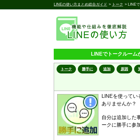
LINEの使い方まとめ総合ガイド
>
トーク
> LI
LINEでトークルー
トーク
勝手に
追加
原因
LINEを使って
ありませんか？
自分は追加した
ークに勝手に参