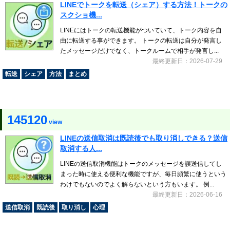
LINEでトークを転送（シェア）する方法！トークの
スクショ機...
LINEにはトークの転送機能がついていて、トーク内容を自
由に転送する事ができます。 トークの転送は自分が発言し
たメッセージだけでなく、トークルームで相手が発言し...
最終更新日：2026-07-29
転送
シェア
方法
まとめ
145120
view
LINEの送信取消は既読後でも取り消しできる？送信
取消する人...
LINEの送信取消機能はトークのメッセージを誤送信してし
まった時に使える便利な機能ですが、毎日頻繁に使うという
わけでもないのでよく解らないという方もいます。 例...
最終更新日：2026-06-16
送信取消
既読後
取り消し
心理