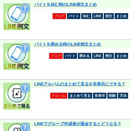
バイトを休む時のLINE例文まとめ
ブログ
バイト
休む
LINE
例文
まとめ
バイトを辞める時のLINE例文まとめ
ブログ
バイト
辞める
LINE
例文
まとめ
LINEアルバムのまとめて見るを非表示にできる？
アルバム
まとめて見る
非表示
削除
方法
LINEでグループ作成者が退会するとどうなる？