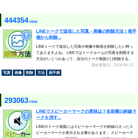
444354
view
LINEトークで送信した写真・画像の削除方法！相手
側から削除...
LINEトークで送信した写真や画像や動画を削除したい時っ
てありますよね。 LINEではトークルームの写真を削除する
方法がいくつかあって、自分のトーク画面だけ削除する...
最終更新日：2026-06-22
写真
画像
削除
方法
相手側
293063
view
LINEでスピーカーマークの意味は？名前横の斜線マ
ークを消す...
LINEのトーク画面にはスピーカーマークや斜線の入ったス
ピーカーマークが表示される事があります。 スピーカーマ