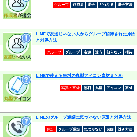
グループ
作成者
退会
どうなる
退会方法
LINEで友達じゃない人からグループ招待された原因
と対処方法
グループ
グループ
友達
違う
知らない
招待
LINEで使える無料の丸型アイコン素材まとめ
写真・画像
無料
丸型
アイコン
素材
LINEのグループ通話に気づかない原因と対処方法
通話
グループ通話
気づかない
原因
対処方法