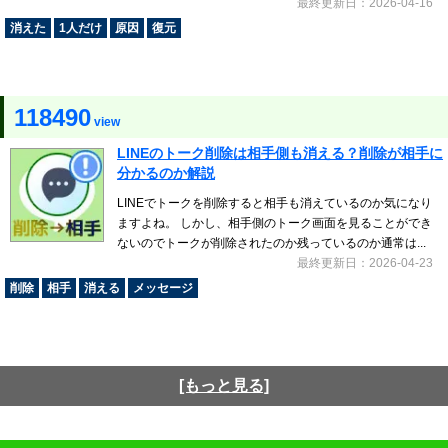
最終更新日：2026-04-16
消えた
1人だけ
原因
復元
118490
view
LINEのトーク削除は相手側も消える？削除が相手に
分かるのか解説
LINEでトークを削除すると相手も消えているのか気になり
ますよね。 しかし、相手側のトーク画面を見ることができ
ないのでトークが削除されたのか残っているのか通常は...
最終更新日：2026-04-23
削除
相手
消える
メッセージ
[もっと見る]