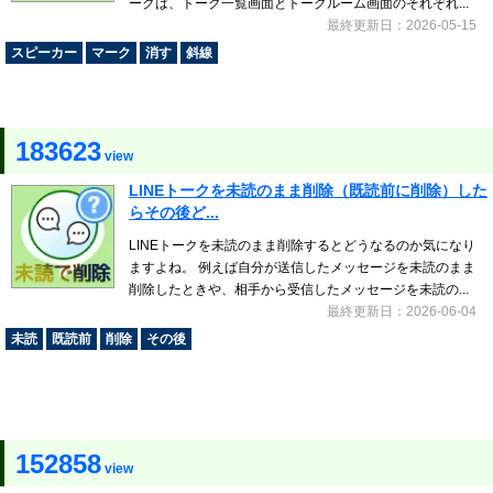
ークは、トーク一覧画面とトークルーム画面のそれぞれ...
最終更新日：2026-05-15
スピーカー
マーク
消す
斜線
183623
view
LINEトークを未読のまま削除（既読前に削除）した
らその後ど...
LINEトークを未読のまま削除するとどうなるのか気になり
ますよね。 例えば自分が送信したメッセージを未読のまま
削除したときや、相手から受信したメッセージを未読の...
最終更新日：2026-06-04
未読
既読前
削除
その後
152858
view