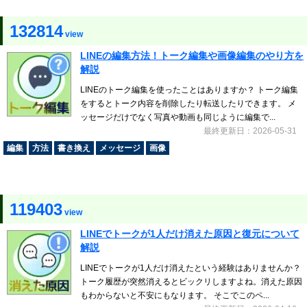
132814
view
LINEの編集方法！トーク編集や画像編集のやり方を
解説
LINEのトーク編集を使ったことはありますか？ トーク編集
をするとトーク内容を削除したり転送したりできます。 メ
ッセージだけでなく写真や動画も同じように編集で...
最終更新日：2026-05-31
編集
方法
書き換え
メッセージ
画像
119403
view
LINEでトークが1人だけ消えた原因と復元について
解説
LINEでトークが1人だけ消えたという経験はありませんか？
トーク履歴が突然消えるとビックリしますよね。消えた原因
もわからないと不安にもなります。 そこでこのペ...