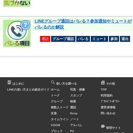
LINEグループ通話はバレる？参加通知やミュートが
バレるのか解説
通話
グループ通話
バレる
ミュート
参加
退出
はじめに
使い方を調べる
その他
LINEの使い方まとめ総合ガイド
ホーム
写真・画像
TOP
トーク
スタンプ
利用規約
グループ
検索
ﾌﾟﾗｲﾊﾞｼｰﾎﾟﾘｼｰ
複数人トーク
通話
運営者情報
友達
Keep
問い合わせ
タイムライン
ノート
VOOM
アルバム
管理サイト
ブロック
PC