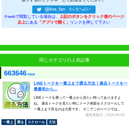
※webで閲覧している場合は、
上記のボタンをクリック後のページ
左上
にある
「アプリで開く」
リンクを押して下さい
同じカテゴリの人気記事
663646
view
LINEトークを一番上まで遡る方法！過去トークを一
番最初から...
LINEトークを遡って一番上から見たい時ってありますよ
ね。 過去トークを見たい時にトーク画面をスクロールして
一番上まで戻るのは大変です。 そこでこのページでは...
最終更新日：2026-06-02
一番上
遡る
スクロール
方法