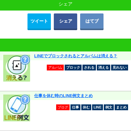
シェア
ツイート
シェア
はてブ
LINEでブロックされるとアルバムは消える？
アルバム
ブロック
される
消える
見れない
仕事を休む時のLINE例文まとめ
ブログ
仕事
休む
LINE
例文
まとめ