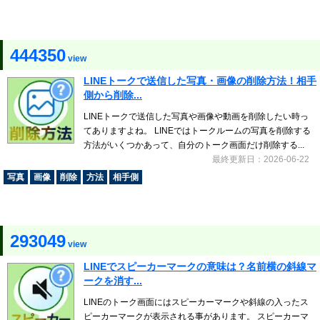
444350
view
LINEトークで送信した写真・画像の削除方法！相手
側から削除...
LINEトークで送信した写真や画像や動画を削除したい時っ
てありますよね。 LINEではトークルームの写真を削除する
方法がいくつかあって、自分のトーク画面だけ削除する...
最終更新日：2026-06-22
写真
画像
削除
方法
相手側
293049
view
LINEでスピーカーマークの意味は？名前横の斜線マ
ークを消す...
LINEのトーク画面にはスピーカーマークや斜線の入ったス
ピーカーマークが表示される事があります。 スピーカーマ