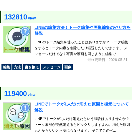
132810
view
LINEの編集方法！トーク編集や画像編集のやり方を
解説
LINEのトーク編集を使ったことはありますか？ トーク編集
をするとトーク内容を削除したり転送したりできます。 メ
ッセージだけでなく写真や動画も同じように編集で...
最終更新日：2026-05-31
編集
方法
書き換え
メッセージ
画像
119400
view
LINEでトークが1人だけ消えた原因と復元について
解説
LINEでトークが1人だけ消えたという経験はありませんか？
トーク履歴が突然消えるとビックリしますよね。消えた原因
もわからないと不安にもなります。 そこでこのペ...