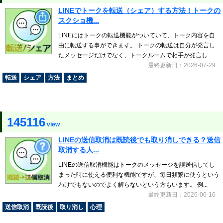
LINEでトークを転送（シェア）する方法！トークの
スクショ機...
LINEにはトークの転送機能がついていて、トーク内容を自
由に転送する事ができます。 トークの転送は自分が発言し
たメッセージだけでなく、トークルームで相手が発言し...
最終更新日：2026-07-29
転送
シェア
方法
まとめ
145116
view
LINEの送信取消は既読後でも取り消しできる？送信
取消する人...
LINEの送信取消機能はトークのメッセージを誤送信してし
まった時に使える便利な機能ですが、毎日頻繁に使うという
わけでもないのでよく解らないという方もいます。 例...
最終更新日：2026-06-16
送信取消
既読後
取り消し
心理