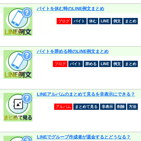
バイトを休む時のLINE例文まとめ
ブログ
バイト
休む
LINE
例文
まとめ
バイトを辞める時のLINE例文まとめ
ブログ
バイト
辞める
LINE
例文
まとめ
LINEアルバムのまとめて見るを非表示にできる？
アルバム
まとめて見る
非表示
削除
方法
LINEでグループ作成者が退会するとどうなる？