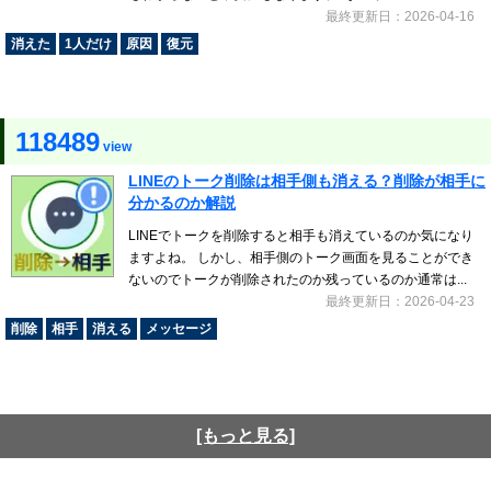
最終更新日：2026-04-16
消えた
1人だけ
原因
復元
118489
view
LINEのトーク削除は相手側も消える？削除が相手に
分かるのか解説
LINEでトークを削除すると相手も消えているのか気になり
ますよね。 しかし、相手側のトーク画面を見ることができ
ないのでトークが削除されたのか残っているのか通常は...
最終更新日：2026-04-23
削除
相手
消える
メッセージ
[もっと見る]