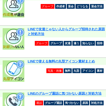
グループ
作成者
退会
どうなる
退会方法
LINEで友達じゃない人からグループ招待された原因
と対処方法
グループ
グループ
友達
違う
知らない
招待
LINEで使える無料の丸型アイコン素材まとめ
写真・画像
無料
丸型
アイコン
素材
LINEのグループ通話に気づかない原因と対処方法
通話
グループ通話
気づかない
原因
対処方法