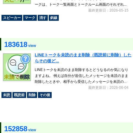
ークは、トーク一覧画面とトークルーム画面のそれぞれ...
最終更新日：2026-05-15
スピーカー
マーク
消す
斜線
183618
view
LINEトークを未読のまま削除（既読前に削除）した
らその後ど...
LINEトークを未読のまま削除するとどうなるのか気になり
ますよね。 例えば自分が送信したメッセージを未読のまま
削除したときや、相手から受信したメッセージを未読の...
最終更新日：2026-06-04
未読
既読前
削除
その後
152858
view