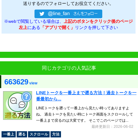
送りするのでフォローしてお役立てください。
※webで閲覧している場合は、
上記のボタンをクリック後のページ
左上
にある
「アプリで開く」
リンクを押して下さい
同じカテゴリの人気記事
663629
view
LINEトークを一番上まで遡る方法！過去トークを一
番最初から...
LINEトークを遡って一番上から見たい時ってありますよ
ね。 過去トークを見たい時にトーク画面をスクロールして
一番上まで戻るのは大変です。 そこでこのページでは...
最終更新日：2026-06-02
一番上
遡る
スクロール
方法