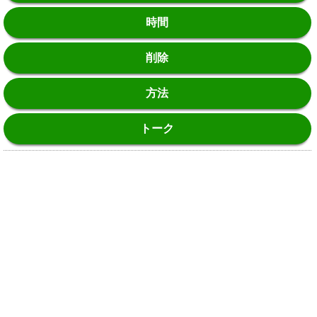
時間
削除
方法
トーク