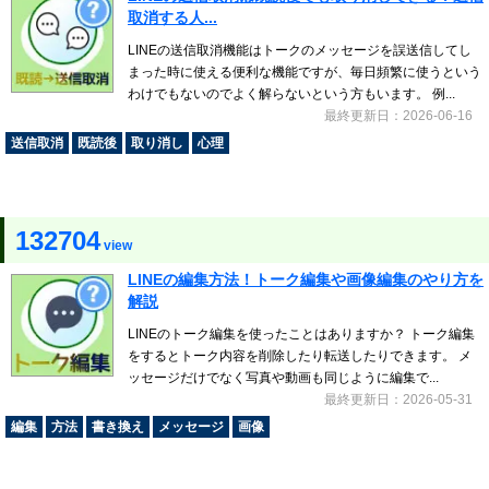
取消する人...
LINEの送信取消機能はトークのメッセージを誤送信してし
まった時に使える便利な機能ですが、毎日頻繁に使うという
わけでもないのでよく解らないという方もいます。 例...
最終更新日：2026-06-16
送信取消
既読後
取り消し
心理
132704
view
LINEの編集方法！トーク編集や画像編集のやり方を
解説
LINEのトーク編集を使ったことはありますか？ トーク編集
をするとトーク内容を削除したり転送したりできます。 メ
ッセージだけでなく写真や動画も同じように編集で...
最終更新日：2026-05-31
編集
方法
書き換え
メッセージ
画像