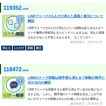
119352
view
LINEでトークが1人だけ消えた原因と復元について
解説
LINEでトークが1人だけ消えたという経験はありませんか？
トーク履歴が突然消えるとビックリしますよね。消えた原因
もわからないと不安にもなります。 そこでこのペ...
最終更新日：2026-04-16
消えた
1人だけ
原因
復元
118472
view
LINEのトーク削除は相手側も消える？削除が相手に
分かるのか解説
LINEでトークを削除すると相手も消えているのか気になり
ますよね。 しかし、相手側のトーク画面を見ることができ
ないのでトークが削除されたのか残っているのか通常は...
最終更新日：2026-04-23