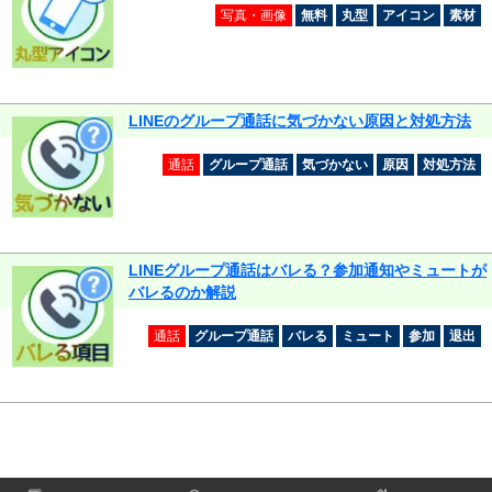
写真・画像
無料
丸型
アイコン
素材
LINEのグループ通話に気づかない原因と対処方法
通話
グループ通話
気づかない
原因
対処方法
LINEグループ通話はバレる？参加通知やミュートが
バレるのか解説
通話
グループ通話
バレる
ミュート
参加
退出