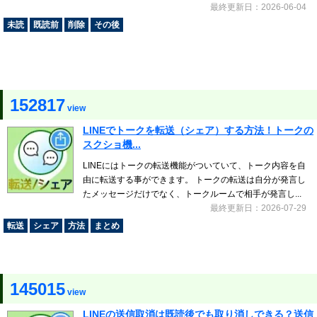
最終更新日：2026-06-04
未読
既読前
削除
その後
152817
view
LINEでトークを転送（シェア）する方法！トークの
スクショ機...
LINEにはトークの転送機能がついていて、トーク内容を自
由に転送する事ができます。 トークの転送は自分が発言し
たメッセージだけでなく、トークルームで相手が発言し...
最終更新日：2026-07-29
転送
シェア
方法
まとめ
145015
view
LINEの送信取消は既読後でも取り消しできる？送信