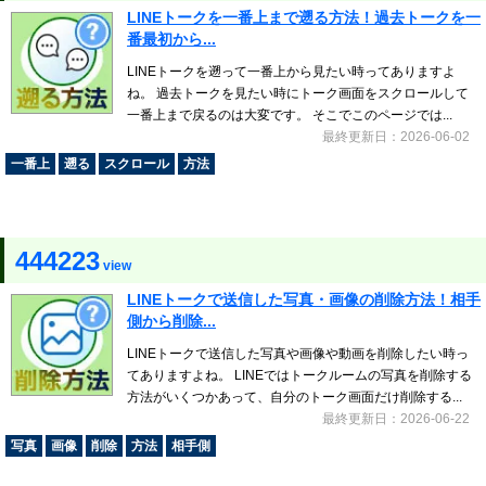
LINEトークを一番上まで遡る方法！過去トークを一
番最初から...
LINEトークを遡って一番上から見たい時ってありますよ
ね。 過去トークを見たい時にトーク画面をスクロールして
一番上まで戻るのは大変です。 そこでこのページでは...
最終更新日：2026-06-02
一番上
遡る
スクロール
方法
444223
view
LINEトークで送信した写真・画像の削除方法！相手
側から削除...
LINEトークで送信した写真や画像や動画を削除したい時っ
てありますよね。 LINEではトークルームの写真を削除する
方法がいくつかあって、自分のトーク画面だけ削除する...
最終更新日：2026-06-22
写真
画像
削除
方法
相手側