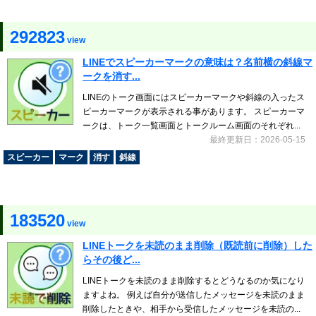
292823
view
LINEでスピーカーマークの意味は？名前横の斜線マ
ークを消す...
LINEのトーク画面にはスピーカーマークや斜線の入ったス
ピーカーマークが表示される事があります。 スピーカーマ
ークは、トーク一覧画面とトークルーム画面のそれぞれ...
最終更新日：2026-05-15
スピーカー
マーク
消す
斜線
183520
view
LINEトークを未読のまま削除（既読前に削除）した
らその後ど...
LINEトークを未読のまま削除するとどうなるのか気になり
ますよね。 例えば自分が送信したメッセージを未読のまま
削除したときや、相手から受信したメッセージを未読の...