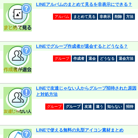
LINEアルバムのまとめて見るを非表示にできる？
アルバム
まとめて見る
非表示
削除
方法
LINEでグループ作成者が退会するとどうなる？
グループ
作成者
退会
どうなる
退会方法
LINEで友達じゃない人からグループ招待された原因
と対処方法
グループ
グループ
友達
違う
知らない
招待
LINEで使える無料の丸型アイコン素材まとめ