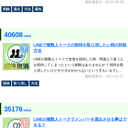
最終更新日：2026-05-05
削除
退出
方法
通知
40608
view
LINEで複数人トークの招待を取り消したい時の対処
方法
LINEの複数人トークで友達を招待した時、間違えて違う人
を招待してしまったという経験はありませんか？ 招待を取
り消したいけどやり方がわからないという方もいるでし...
最終更新日：2021-02-22
招待
取り消し
方法
35176
view
LINEの複数人トークでメンバーを退出させる事はで
きる？