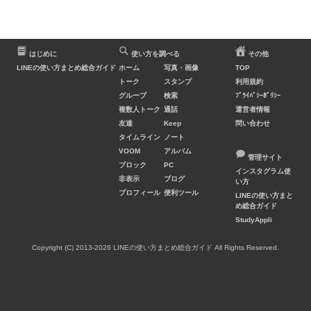
はじめに
使い方を調べる
その他
LINEの使い方まとめ総合ガイド
ホーム
写真・画像
TOP
トーク
スタンプ
利用規約
グループ
検索
ﾌﾟﾗｲﾊﾞｼｰﾎﾟﾘｼｰ
複数人トーク
通話
運営者情報
友達
Keep
問い合わせ
タイムライン
ノート
VOOM
アルバム
管理サイト
ブロック
PC
インスタグラム使
非表示
ブログ
い方
プロフィール
便利ツール
LINEの使い方まと
め総合ガイド
StudyAppli
Copyright (C) 2013-2026 LINEの使い方まとめ総合ガイド All Rights Reserved.