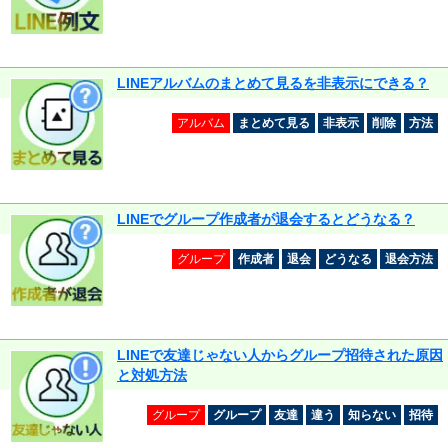
LINEアルバムのまとめて見るを非表示にできる？
アルバム
まとめて見る
非表示
削除
方法
LINEでグループ作成者が退会するとどうなる？
グループ
作成者
退会
どうなる
退会方法
LINEで友達じゃない人からグループ招待された原因
と対処方法
グループ
グループ
友達
違う
知らない
招待