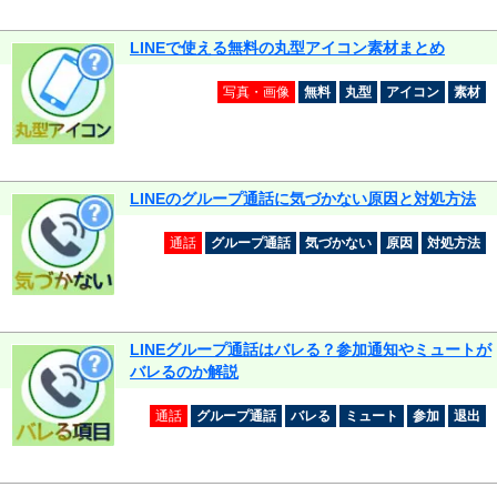
LINEで使える無料の丸型アイコン素材まとめ
写真・画像
無料
丸型
アイコン
素材
LINEのグループ通話に気づかない原因と対処方法
通話
グループ通話
気づかない
原因
対処方法
LINEグループ通話はバレる？参加通知やミュートが
バレるのか解説
通話
グループ通話
バレる
ミュート
参加
退出