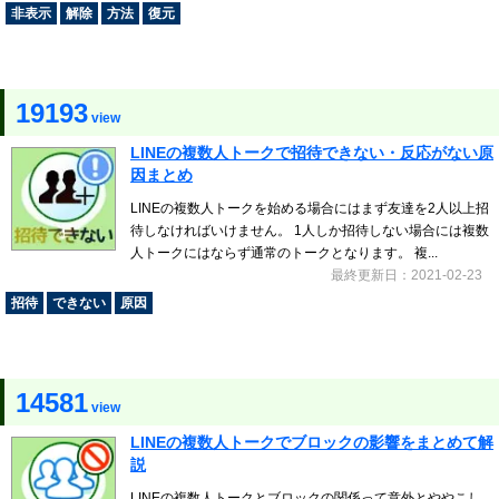
非表示
解除
方法
復元
19193
view
LINEの複数人トークで招待できない・反応がない原
因まとめ
LINEの複数人トークを始める場合にはまず友達を2人以上招
待しなければいけません。 1人しか招待しない場合には複数
人トークにはならず通常のトークとなります。 複...
最終更新日：2021-02-23
招待
できない
原因
14581
view
LINEの複数人トークでブロックの影響をまとめて解
説
LINEの複数人トークとブロックの関係って意外とややこし