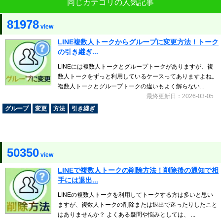
同じカテゴリの人気記事
81978
view
LINE複数人トークからグループに変更方法！トーク
の引き継ぎ...
LINEには複数人トークとグループトークがありますが、複
数人トークをずっと利用しているケースってありますよね。
複数人トークとグループトークの違いもよく解らない...
最終更新日：2026-03-05
グループ
変更
方法
引き継ぎ
50350
view
LINEで複数人トークの削除方法！削除後の通知で相
手には退出...
LINEの複数人トークを利用してトークする方は多いと思い
ますが、複数人トークの削除または退出で迷ったりしたこと
はありませんか？ よくある疑問や悩みとしては、 ...