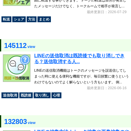
由に転送する事ができます。 トークの転送は自分が発言し
たメッセージだけでなく、トークルームで相手が発言し...
最終更新日：2026-07-29
転送
シェア
方法
まとめ
145112
view
LINEの送信取消は既読後でも取り消しでき
る？送信取消する人...
LINEの送信取消機能はトークのメッセージを誤送信してし
まった時に使える便利な機能ですが、毎日頻繁に使うという
わけでもないのでよく解らないという方もいます。 例...
最終更新日：2026-06-16
送信取消
既読後
取り消し
心理
132803
view