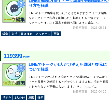
LINEの編集方法！トーク編集や画像編集のや
り方を解説
LINEのトーク編集を使ったことはありますか？ トーク編集
をするとトーク内容を削除したり転送したりできます。 メ
ッセージだけでなく写真や動画も同じように編集で...
最終更新日：2026-05-31
編集
方法
書き換え
メッセージ
画像
119399
view
LINEでトークが1人だけ消えた原因と復元に
ついて解説
LINEでトークが1人だけ消えたという経験はありませんか？
トーク履歴が突然消えるとビックリしますよね。消えた原因
もわからないと不安にもなります。 そこでこのペ...
最終更新日：2026-04-16
消えた
1人だけ
原因
復元