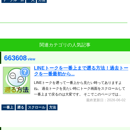
トークルーム
一人
方法
関連カテゴリの人気記事
663608
view
LINEトークを一番上まで遡る方法！過去トー
クを一番最初から...
LINEトークを遡って一番上から見たい時ってありますよ
ね。 過去トークを見たい時にトーク画面をスクロールして
一番上まで戻るのは大変です。 そこでこのページでは...
最終更新日：2026-06-02
一番上
遡る
スクロール
方法