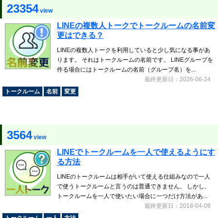
23354
view
LINEの複数人トークでトークルームの名前変
更はできる？
LINEの複数人トークを利用していると少し気になる事があ
ります。 それはトークルームの名前です。 LINEグループを
作る場合にはトークルームの名前（グループ名）を...
最終更新日：2026-06-24
トークルーム
名前
変更
3564
view
LINEでトークルームを一人で使えるようにす
る方法
LINEのトークルームは相手がいて使える仕組みなので一人
で使うトークルームと言うのは普通できません。 しかし、
トークルームを一人で使いたい場合に一つだけ方法があ...
最終更新日：2018-04-09