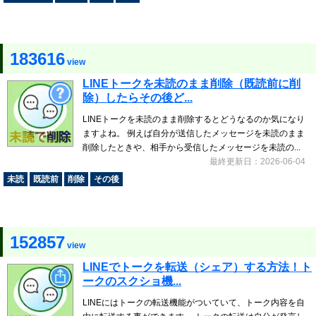
183616
view
LINEトークを未読のまま削除（既読前に削
除）したらその後ど...
LINEトークを未読のまま削除するとどうなるのか気になり
ますよね。 例えば自分が送信したメッセージを未読のまま
削除したときや、相手から受信したメッセージを未読の...
最終更新日：2026-06-04
未読
既読前
削除
その後
152857
view
LINEでトークを転送（シェア）する方法！ト
ークのスクショ機...
LINEにはトークの転送機能がついていて、トーク内容を自