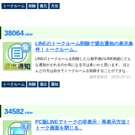
トークルーム
削除
復元
方法
38064
view
LINEのトークルーム削除で退出通知の表示条
件！トークルーム...
LINEのトークルームを削除したら相手側のLINE画面にどん
な通知がされるのか気になる方は多いかと思います。 ほと
んどの方は自分でトークルームを削除することができな...
最終更新日：2026-05-12
トークルーム
削除
退出
通知
34582
view
PC版LINEでトークの非表示・再表示方法！
トーク画面を閉じる...