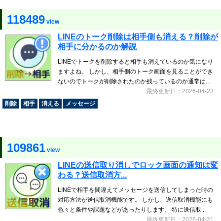
118489
view
LINEのトーク削除は相手側も消える？削除が
相手に分かるのか解説
LINEでトークを削除すると相手も消えているのか気になり
ますよね。 しかし、相手側のトーク画面を見ることができ
ないのでトークが削除されたのか残っているのか通常は...
最終更新日：2026-04-23
削除
相手
消える
メッセージ
109861
view
LINEの送信取り消しでロック画面の通知は変
わる？送信取消方...
LINEで相手を間違えてメッセージを送信してしまった時の
対応方法が送信取消機能です。 しかし、送信取消機能にも
色々と条件や課題などがあったりします。 特に送信取...
最終更新日：2026-04-21