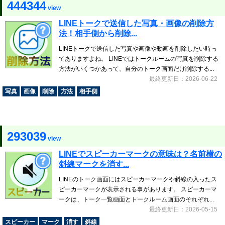
444344
view
LINEトークで送信した写真・画像の削除方
法！相手側から削除...
LINEトークで送信した写真や画像や動画を削除したい時っ
てありますよね。 LINEではトークルームの写真を削除する
方法がいくつかあって、自分のトーク画面だけ削除する...
最終更新日：2026-06-22
写真
画像
削除
方法
相手側
293039
view
LINEでスピーカーマークの意味は？名前横の
斜線マークを消す...
LINEのトーク画面にはスピーカーマークや斜線の入ったス
ピーカーマークが表示される事があります。 スピーカーマ
ークは、トーク一覧画面とトークルーム画面のそれぞれ...
最終更新日：2026-05-15
スピーカー
マーク
消す
斜線