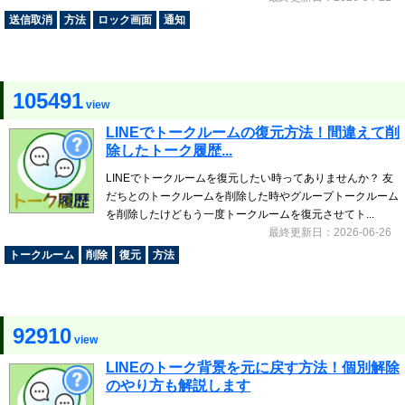
送信取消
方法
ロック画面
通知
105491
view
LINEでトークルームの復元方法！間違えて削
除したトーク履歴...
LINEでトークルームを復元したい時ってありませんか？ 友
だちとのトークルームを削除した時やグループトークルーム
を削除したけどもう一度トークルームを復元させてト...
最終更新日：2026-06-26
トークルーム
削除
復元
方法
92910
view
LINEのトーク背景を元に戻す方法！個別解除
のやり方も解説します