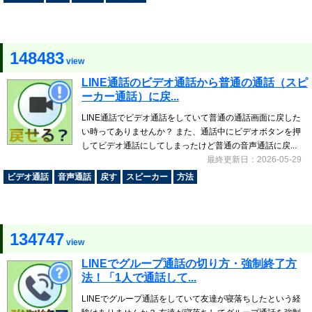
148483
view
LINE通話のビデオ通話から普通の通話（スピ
ーカー通話）に戻...
LINE通話でビデオ通話をしていて普通の通話画面に戻した
い時ってありませんか？ また、通話中にビデオボタンを押
してビデオ通話にしてしまったけど普通の音声通話に戻...
最終更新日：2026-05-29
ビデオ通話
音声通話
戻す
スピーカー
方法
134747
view
LINEでグループ通話の切り方・強制終了方
法！「1人で通話して...
LINEでグループ通話をしていて友達が寝落ちしたという経