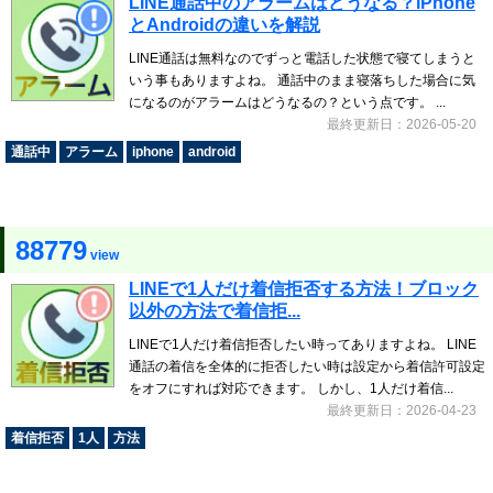
LINE通話中のアラームはどうなる？iPhone
とAndroidの違いを解説
LINE通話は無料なのでずっと電話した状態で寝てしまうと
いう事もありますよね。 通話中のまま寝落ちした場合に気
になるのがアラームはどうなるの？という点です。 ...
最終更新日：2026-05-20
通話中
アラーム
iphone
android
88779
view
LINEで1人だけ着信拒否する方法！ブロック
以外の方法で着信拒...
LINEで1人だけ着信拒否したい時ってありますよね。 LINE
通話の着信を全体的に拒否したい時は設定から着信許可設定
をオフにすれば対応できます。 しかし、1人だけ着信...
最終更新日：2026-04-23
着信拒否
1人
方法