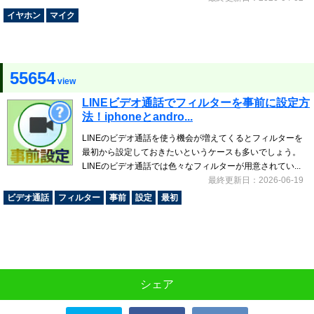
イヤホン
マイク
55654
view
LINEビデオ通話でフィルターを事前に設定方
法！iphoneとandro...
LINEのビデオ通話を使う機会が増えてくるとフィルターを
最初から設定しておきたいというケースも多いでしょう。
LINEのビデオ通話では色々なフィルターが用意されてい...
最終更新日：2026-06-19
ビデオ通話
フィルター
事前
設定
最初
シェア