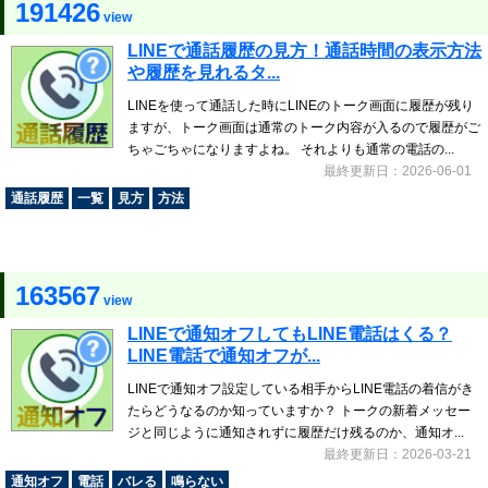
191426
view
LINEで通話履歴の見方！通話時間の表示方法
や履歴を見れるタ...
LINEを使って通話した時にLINEのトーク画面に履歴が残り
ますが、トーク画面は通常のトーク内容が入るので履歴がご
ちゃごちゃになりますよね。 それよりも通常の電話の...
最終更新日：2026-06-01
通話履歴
一覧
見方
方法
163567
view
LINEで通知オフしてもLINE電話はくる？
LINE電話で通知オフが...
LINEで通知オフ設定している相手からLINE電話の着信がき
たらどうなるのか知っていますか？ トークの新着メッセー
ジと同じように通知されずに履歴だけ残るのか、通知オ...
最終更新日：2026-03-21
通知オフ
電話
バレる
鳴らない