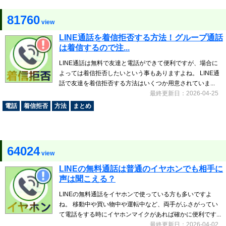
81760
view
LINE通話を着信拒否する方法！グループ通話
は着信するので注...
LINE通話は無料で友達と電話ができて便利ですが、場合に
よっては着信拒否したいという事もありますよね。 LINE通
話で友達を着信拒否する方法はいくつか用意されていま...
最終更新日：2026-04-25
電話
着信拒否
方法
まとめ
64024
view
LINEの無料通話は普通のイヤホンでも相手に
声は聞こえる？
LINEの無料通話をイヤホンで使っている方も多いですよ
ね。 移動中や買い物中や運転中など、両手がふさがってい
て電話をする時にイヤホンマイクがあれば確かに便利です...
最終更新日：2026-04-02