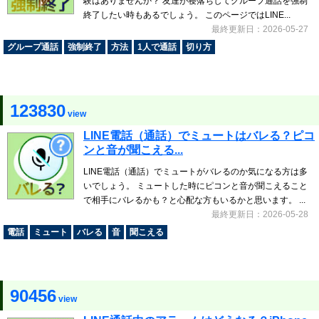
験はありませんか？ 友達が寝落ちしてグループ通話を強制
終了したい時もあるでしょう。 このページではLINE...
最終更新日：2026-05-27
グループ通話
強制終了
方法
1人で通話
切り方
123830
view
LINE電話（通話）でミュートはバレる？ピコ
ンと音が聞こえる...
LINE電話（通話）でミュートがバレるのか気になる方は多
いでしょう。 ミュートした時にピコンと音が聞こえること
で相手にバレるかも？と心配な方もいるかと思います。 ...
最終更新日：2026-05-28
電話
ミュート
バレる
音
聞こえる
90456
view