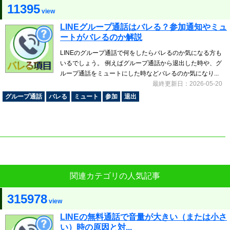
11395
view
LINEグループ通話はバレる？参加通知やミュ
ートがバレるのか解説
LINEのグループ通話で何をしたらバレるのか気になる方も
いるでしょう。 例えばグループ通話から退出した時や、グ
ループ通話をミュートにした時などバレるのか気になり...
最終更新日：2026-05-20
グループ通話
バレる
ミュート
参加
退出
関連カテゴリの人気記事
315978
view
LINEの無料通話で音量が大きい（または小さ
い）時の原因と対...