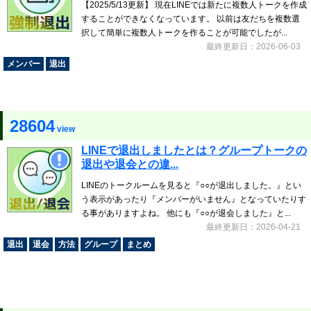
【2025/5/13更新】 現在LINEでは新たに複数人トークを作成
することができなくなっています。 以前は友だちを複数選
択して簡単に複数人トークを作ることが可能でしたが...
最終更新日：2026-06-03
メンバー
退出
28604
view
LINEで退出しましたとは？グループトークの
退出や退会との違...
LINEのトークルームを見ると『○○が退出しました。』とい
う表示があったり『メンバーがいません』となっていたりす
る事がありますよね。 他にも『○○が退会しました』と...
最終更新日：2026-04-21
退出
退会
方法
グループ
まとめ