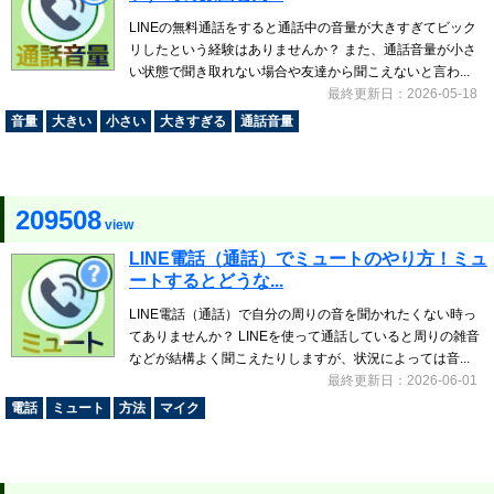
LINEの無料通話をすると通話中の音量が大きすぎてビック
リしたという経験はありませんか？ また、通話音量が小さ
い状態で聞き取れない場合や友達から聞こえないと言わ...
最終更新日：2026-05-18
音量
大きい
小さい
大きすぎる
通話音量
209508
view
LINE電話（通話）でミュートのやり方！ミュ
ートするとどうな...
LINE電話（通話）で自分の周りの音を聞かれたくない時っ
てありませんか？ LINEを使って通話していると周りの雑音
などが結構よく聞こえたりしますが、状況によっては音...
最終更新日：2026-06-01
電話
ミュート
方法
マイク