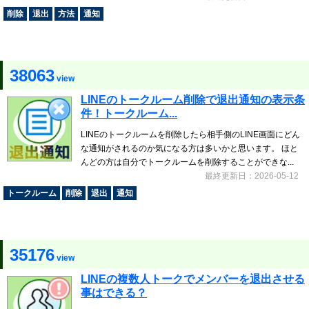
削除
退出
方法
通知
38063
view
LINEのトークルーム削除で退出通知の表示条
件！トークルーム...
LINEのトークルームを削除したら相手側のLINE画面にどん
な通知がされるのか気になる方は多いかと思います。 ほと
んどの方は自分でトークルームを削除することができな...
最終更新日：2026-05-12
トークルーム
削除
退出
通知
35176
view
LINEの複数人トークでメンバーを退出させる
事はできる？