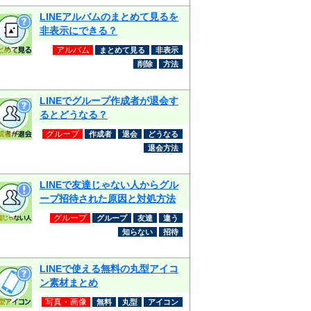
LINEアルバムのまとめて見るを
非表示にできる？
アルバム
まとめて見る
非表示
削除
方法
LINEでグループ作成者が退会す
るとどうなる？
グループ
作成者
退会
どうなる
退会方法
LINEで友達じゃない人からグル
ープ招待された原因と対処方法
グループ
グループ
友達
違う
知らない
招待
LINEで使える無料の丸型アイコ
ン素材まとめ
写真・画像
無料
丸型
アイコン