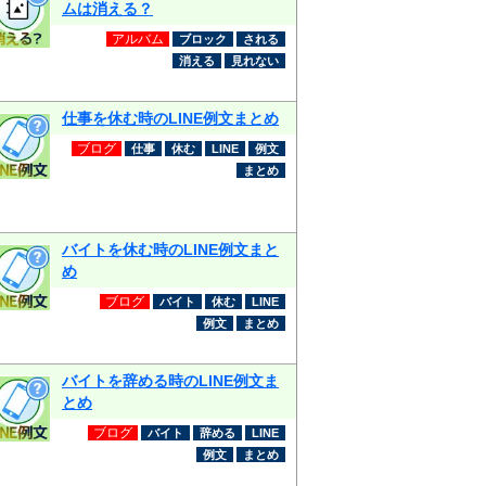
ムは消える？
アルバム
ブロック
される
消える
見れない
仕事を休む時のLINE例文まとめ
ブログ
仕事
休む
LINE
例文
まとめ
バイトを休む時のLINE例文まと
め
ブログ
バイト
休む
LINE
例文
まとめ
バイトを辞める時のLINE例文ま
とめ
ブログ
バイト
辞める
LINE
例文
まとめ