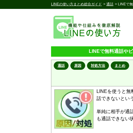
LINEの使い方まとめ総合ガイド
>
通話
> LIN
LINEで無料通話
通話
原因
対処方法
まとめ
LINEを使うと
話できないとい
単純に相手が通
も通話できない