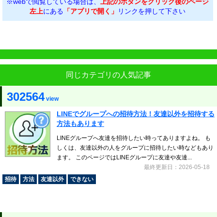
※webで閲覧している場合は、
上記のボタンをクリック後のページ
左上
にある
「アプリで開く」
リンクを押して下さい
同じカテゴリの人気記事
302564
view
LINEでグループへの招待方法！友達以外を招待する
方法もあります
LINEグループへ友達を招待したい時ってありますよね。 も
しくは、友達以外の人をグループに招待したい時などもあり
ます。 このページではLINEグループに友達や友達...
最終更新日：2026-05-18
招待
方法
友達以外
できない