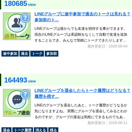
180685
view
LINEグループに途中参加で過去のトークは見れる？
参加前のト...
LINEグループは後からでも友達を招待する事ができます。
現在のLINEグループは承認制をなくして自動で友達を追加
することもでき、みんなで気軽にトークできたりします...
最終更新日：2026-06-04
途中参加
過去
トーク
参加前
164493
view
LINEグループを退会したらトーク履歴はどうなる？
履歴を残す...
LINEのグループを退会したあと、トーク履歴がどうなるか
気になりますよね。 実際にグループを退会してみるとわか
るのですが、グループの退会は気軽にできるものでもあ...
最終更新日：2026-06-11
退会
トーク履歴
消える
残る