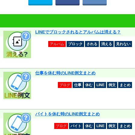
LINEでブロックされるとアルバムは消える？
アルバム
ブロック
される
消える
見れない
仕事を休む時のLINE例文まとめ
ブログ
仕事
休む
LINE
例文
まとめ
バイトを休む時のLINE例文まとめ
ブログ
バイト
休む
LINE
例文
まとめ