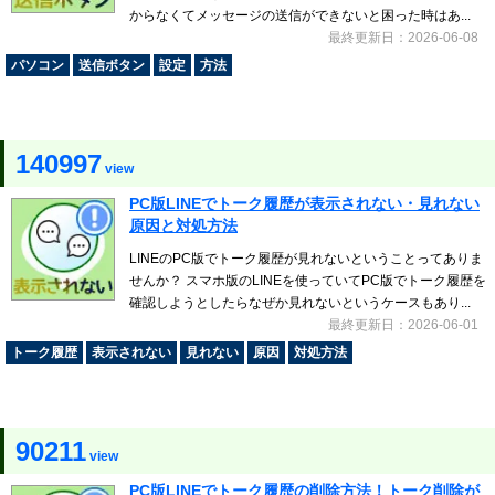
からなくてメッセージの送信ができないと困った時はあ...
最終更新日：2026-06-08
パソコン
送信ボタン
設定
方法
140997
view
PC版LINEでトーク履歴が表示されない・見れない
原因と対処方法
LINEのPC版でトーク履歴が見れないということってありま
せんか？ スマホ版のLINEを使っていてPC版でトーク履歴を
確認しようとしたらなぜか見れないというケースもあり...
最終更新日：2026-06-01
トーク履歴
表示されない
見れない
原因
対処方法
90211
view
PC版LINEでトーク履歴の削除方法！トーク削除が