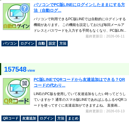
パソコンでPC版LINEにログインしたままにする方
法（自動ログ...
パソコンで利用できるPC版LINEでは自動的にログインする
機能があります。 この機能を設定しておけば毎回メールア
ドレスとパスワードを入力する手間もなくなり、PC版LIN...
最終更新日：2026-06-11
パソコン
ログイン
自動
設定
方法
157548
view
PC版LINEでQRコードから友達追加はできる？QR
コードの代わり...
LINEのPC版を使用していて友達追加をしたい時ってどうし
ていますか？ 通常のスマホ版LINEであればふるふるやQRコ
ードを使ってすぐに友達追加ができますよね。 直接画...
最終更新日：2026-03-13
QRコード
友達追加
ログイン
方法
まとめ