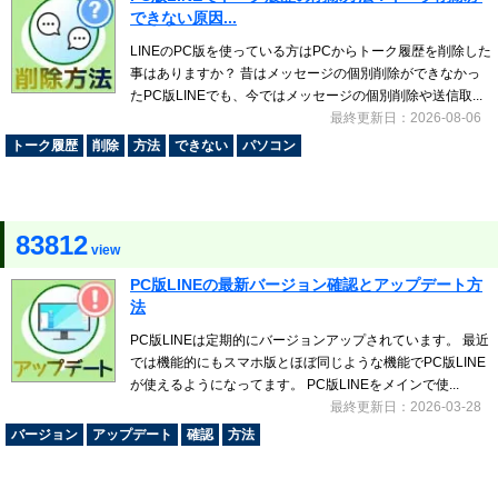
できない原因...
LINEのPC版を使っている方はPCからトーク履歴を削除した
事はありますか？ 昔はメッセージの個別削除ができなかっ
たPC版LINEでも、今ではメッセージの個別削除や送信取...
最終更新日：2026-08-06
トーク履歴
削除
方法
できない
パソコン
83812
view
PC版LINEの最新バージョン確認とアップデート方
法
PC版LINEは定期的にバージョンアップされています。 最近
では機能的にもスマホ版とほぼ同じような機能でPC版LINE
が使えるようになってます。 PC版LINEをメインで使...
最終更新日：2026-03-28
バージョン
アップデート
確認
方法