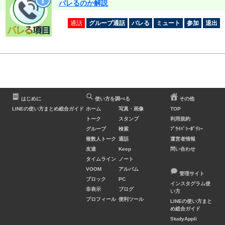
バレるのか解説
通話
グループ通話
バレる
ミュート
参加
退出
はじめに
使い方を調べる
その他
LINEの使い方まとめ総合ガイド
ホーム
写真・画像
TOP
トーク
スタンプ
利用規約
グループ
検索
ﾌﾟﾗｲﾊﾞｼｰﾎﾟﾘｼｰ
複数人トーク
通話
運営者情報
友達
Keep
問い合わせ
タイムライン
ノート
VOOM
アルバム
管理サイト
ブロック
PC
インスタグラム使
非表示
ブログ
い方
プロフィール
便利ツール
LINEの使い方まと
め総合ガイド
StudyAppli