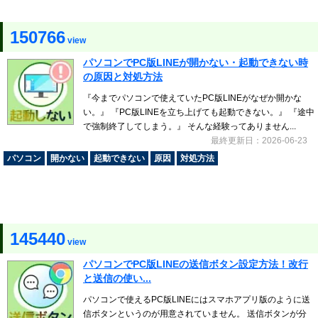
150766
view
パソコンでPC版LINEが開かない・起動できない時
の原因と対処方法
『今までパソコンで使えていたPC版LINEがなぜか開かな
い。』 『PC版LINEを立ち上げても起動できない。』 『途中
で強制終了してしまう。』 そんな経験ってありません...
最終更新日：2026-06-23
パソコン
開かない
起動できない
原因
対処方法
145440
view
パソコンでPC版LINEの送信ボタン設定方法！改行
と送信の使い...
パソコンで使えるPC版LINEにはスマホアプリ版のように送
信ボタンというのが用意されていません。 送信ボタンが分