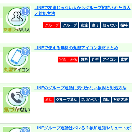
LINEで友達じゃない人からグループ招待された原因
と対処方法
グループ
グループ
友達
違う
知らない
招待
LINEで使える無料の丸型アイコン素材まとめ
写真・画像
無料
丸型
アイコン
素材
LINEのグループ通話に気づかない原因と対処方法
通話
グループ通話
気づかない
原因
対処方法
LINEグループ通話はバレる？参加通知やミュートが