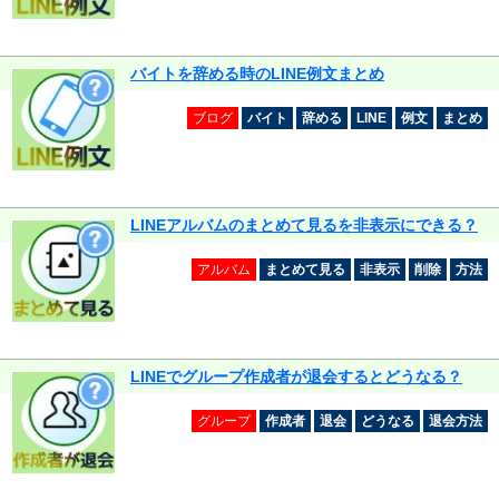
バイトを辞める時のLINE例文まとめ
ブログ
バイト
辞める
LINE
例文
まとめ
LINEアルバムのまとめて見るを非表示にできる？
アルバム
まとめて見る
非表示
削除
方法
LINEでグループ作成者が退会するとどうなる？
グループ
作成者
退会
どうなる
退会方法