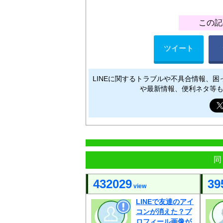
この記
ツイート
LINEに関するトラブルや不具合情報、
や最新情報、便利ネタ等
同
432029
39
view
LINEで友達のアイ
コンが消えた？プ
ロフィール画像が