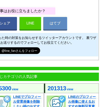
事はお役に立ちましたか？
シェア
LINE
はてブ
困った時の対策をお知らせするツイッターアカウントです。 裏ワザ
もお送りするのでフォローしてお役立てください。
じカテゴリの人気記事
5300
201313
view
view
LINEでプロフィー
LINEのプロフィー
ル背景画像を削除
ル画像に使えるお
したい時のおすす
すすめ無料写真素