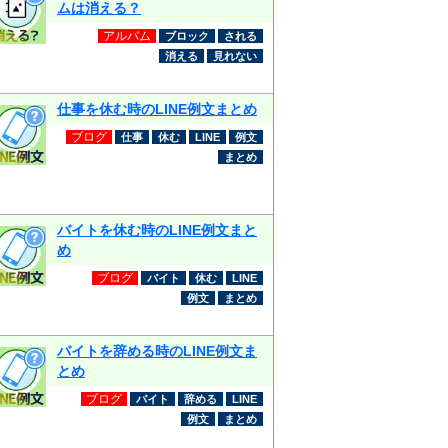
ムは消える？
アルバム
ブロック
される
消える
見れない
仕事を休む時のLINE例文まとめ
ブログ
仕事
休む
LINE
例文
まとめ
バイトを休む時のLINE例文まと
め
ブログ
バイト
休む
LINE
例文
まとめ
バイトを辞める時のLINE例文ま
とめ
ブログ
バイト
辞める
LINE
例文
まとめ