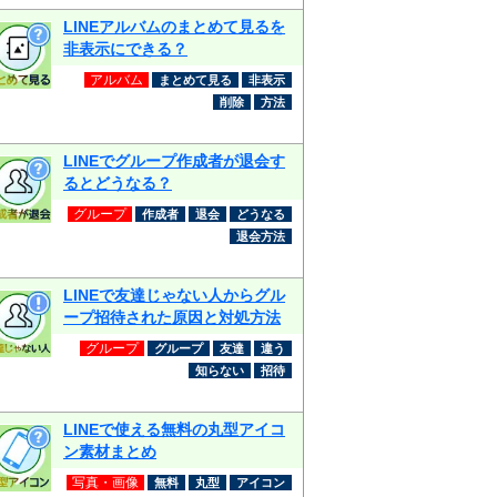
LINEアルバムのまとめて見るを
非表示にできる？
アルバム
まとめて見る
非表示
削除
方法
LINEでグループ作成者が退会す
るとどうなる？
グループ
作成者
退会
どうなる
退会方法
LINEで友達じゃない人からグル
ープ招待された原因と対処方法
グループ
グループ
友達
違う
知らない
招待
LINEで使える無料の丸型アイコ
ン素材まとめ
写真・画像
無料
丸型
アイコン