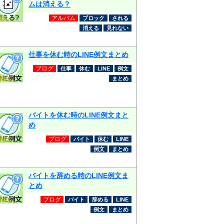
ムは消える？
アルバム
ブロック
される
消える
見れない
仕事を休む時のLINE例文まとめ
ブログ
仕事
休む
LINE
例文
まとめ
バイトを休む時のLINE例文まと
め
ブログ
バイト
休む
LINE
例文
まとめ
バイトを辞める時のLINE例文ま
とめ
ブログ
バイト
辞める
LINE
例文
まとめ