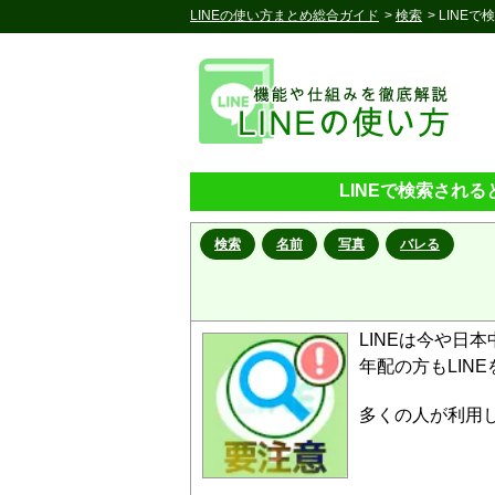
LINEの使い方まとめ総合ガイド
>
検索
> LIN
LINEで検索され
検索
名前
写真
バレる
LINEは今や日
年配の方もLIN
多くの人が利用