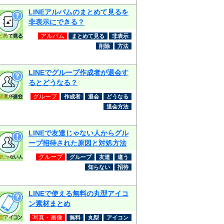
LINEアルバムのまとめて見るを
非表示にできる？
アルバム
まとめて見る
非表示
削除
方法
LINEでグループ作成者が退会す
るとどうなる？
グループ
作成者
退会
どうなる
退会方法
LINEで友達じゃない人からグル
ープ招待された原因と対処方法
グループ
グループ
友達
違う
知らない
招待
LINEで使える無料の丸型アイコ
ン素材まとめ
写真・画像
無料
丸型
アイコン