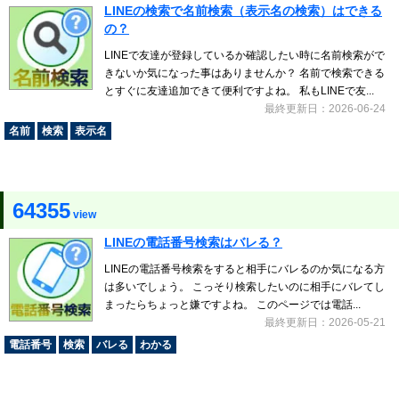
LINEの検索で名前検索（表示名の検索）はできる
の？
LINEで友達が登録しているか確認したい時に名前検索がで
きないか気になった事はありませんか？ 名前で検索できる
とすぐに友達追加できて便利ですよね。 私もLINEで友...
最終更新日：2026-06-24
名前
検索
表示名
64355
view
LINEの電話番号検索はバレる？
LINEの電話番号検索をすると相手にバレるのか気になる方
は多いでしょう。 こっそり検索したいのに相手にバレてし
まったらちょっと嫌ですよね。 このページでは電話...
最終更新日：2026-05-21
電話番号
検索
バレる
わかる