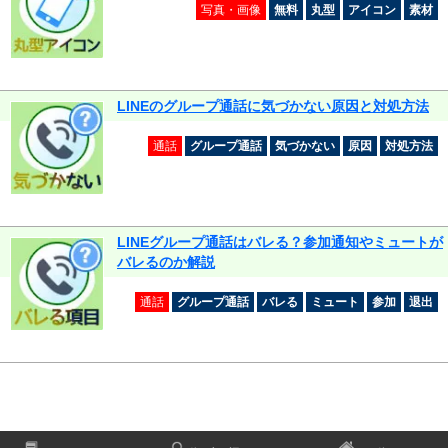
写真・画像
無料
丸型
アイコン
素材
LINEのグループ通話に気づかない原因と対処方法
通話
グループ通話
気づかない
原因
対処方法
LINEグループ通話はバレる？参加通知やミュートが
バレるのか解説
通話
グループ通話
バレる
ミュート
参加
退出