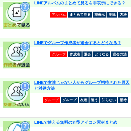
LINEアルバムのまとめて見るを非表示にできる？
アルバム
まとめて見る
非表示
削除
方法
LINEでグループ作成者が退会するとどうなる？
グループ
作成者
退会
どうなる
退会方法
LINEで友達じゃない人からグループ招待された原因
と対処方法
グループ
グループ
友達
違う
知らない
招待
LINEで使える無料の丸型アイコン素材まとめ