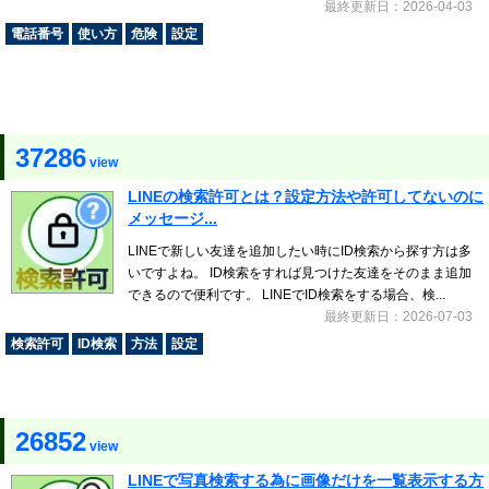
最終更新日：2026-04-03
電話番号
使い方
危険
設定
37286
view
LINEの検索許可とは？設定方法や許可してないのに
メッセージ...
LINEで新しい友達を追加したい時にID検索から探す方は多
いですよね。 ID検索をすれば見つけた友達をそのまま追加
できるので便利です。 LINEでID検索をする場合、検...
最終更新日：2026-07-03
検索許可
ID検索
方法
設定
26852
view
LINEで写真検索する為に画像だけを一覧表示する方