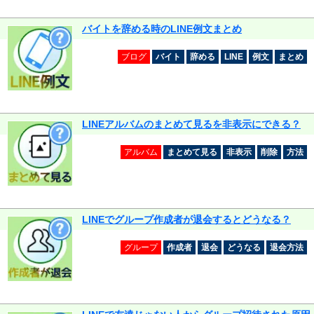
バイトを辞める時のLINE例文まとめ
ブログ
バイト
辞める
LINE
例文
まとめ
LINEアルバムのまとめて見るを非表示にできる？
アルバム
まとめて見る
非表示
削除
方法
LINEでグループ作成者が退会するとどうなる？
グループ
作成者
退会
どうなる
退会方法