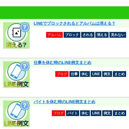
LINEでブロックされるとアルバムは消える？
アルバム
ブロック
される
消える
見れない
仕事を休む時のLINE例文まとめ
ブログ
仕事
休む
LINE
例文
まとめ
バイトを休む時のLINE例文まとめ
ブログ
バイト
休む
LINE
例文
まとめ