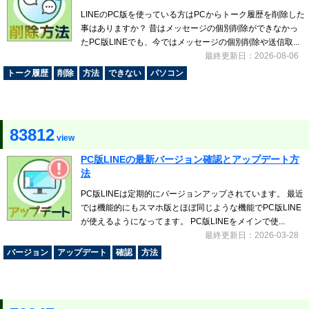
LINEのPC版を使っている方はPCからトーク履歴を削除した
事はありますか？ 昔はメッセージの個別削除ができなかっ
たPC版LINEでも、今ではメッセージの個別削除や送信取...
最終更新日：2026-08-06
トーク履歴
削除
方法
できない
パソコン
83812
view
PC版LINEの最新バージョン確認とアップデート方
法
PC版LINEは定期的にバージョンアップされています。 最近
では機能的にもスマホ版とほぼ同じような機能でPC版LINE
が使えるようになってます。 PC版LINEをメインで使...
最終更新日：2026-03-28
バージョン
アップデート
確認
方法