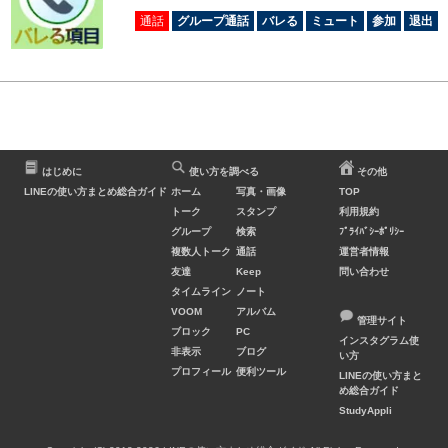
通話
グループ通話
バレる
ミュート
参加
退出
はじめに
使い方を調べる
その他
LINEの使い方まとめ総合ガイド
ホーム
写真・画像
TOP
トーク
スタンプ
利用規約
グループ
検索
ﾌﾟﾗｲﾊﾞｼｰﾎﾟﾘｼｰ
複数人トーク
通話
運営者情報
友達
Keep
問い合わせ
タイムライン
ノート
VOOM
アルバム
管理サイト
ブロック
PC
インスタグラム使
非表示
ブログ
い方
プロフィール
便利ツール
LINEの使い方まと
め総合ガイド
StudyAppli