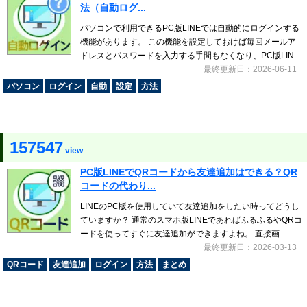
法（自動ログ...
パソコンで利用できるPC版LINEでは自動的にログインする
機能があります。 この機能を設定しておけば毎回メールア
ドレスとパスワードを入力する手間もなくなり、PC版LIN...
最終更新日：2026-06-11
パソコン
ログイン
自動
設定
方法
157547
view
PC版LINEでQRコードから友達追加はできる？QR
コードの代わり...
LINEのPC版を使用していて友達追加をしたい時ってどうし
ていますか？ 通常のスマホ版LINEであればふるふるやQRコ
ードを使ってすぐに友達追加ができますよね。 直接画...
最終更新日：2026-03-13
QRコード
友達追加
ログイン
方法
まとめ