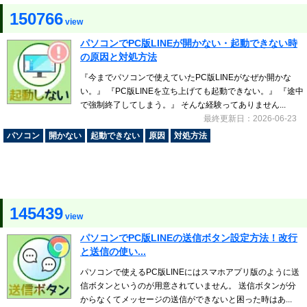
150766
view
パソコンでPC版LINEが開かない・起動できない時
の原因と対処方法
『今までパソコンで使えていたPC版LINEがなぜか開かな
い。』 『PC版LINEを立ち上げても起動できない。』 『途中
で強制終了してしまう。』 そんな経験ってありません...
最終更新日：2026-06-23
パソコン
開かない
起動できない
原因
対処方法
145439
view
パソコンでPC版LINEの送信ボタン設定方法！改行
と送信の使い...
パソコンで使えるPC版LINEにはスマホアプリ版のように送
信ボタンというのが用意されていません。 送信ボタンが分
からなくてメッセージの送信ができないと困った時はあ...