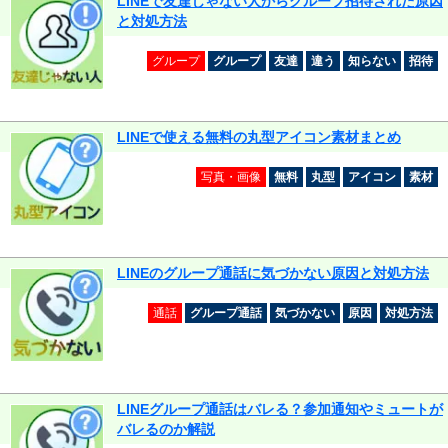
LINEで友達じゃない人からグループ招待された原因
と対処方法
グループ
グループ
友達
違う
知らない
招待
LINEで使える無料の丸型アイコン素材まとめ
写真・画像
無料
丸型
アイコン
素材
LINEのグループ通話に気づかない原因と対処方法
通話
グループ通話
気づかない
原因
対処方法
LINEグループ通話はバレる？参加通知やミュートが
バレるのか解説