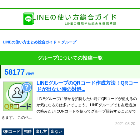
LINEの使い方まとめ総合ガイド
>
グループ
グループについての投稿一覧
58177
view
LINEグループのQRコード作成方法！QRコー
ドが出ない時の対処...
LINEグループに誰かを招待したい時にQRコードが使えるの
か気になる方は多いでしょう。 LINEグループでも友達追加
の時みたいにQRコードを使ってグループ招待することがで
きます。 このペ...
2021-08-20
QRコード
招待
出し方
出ない