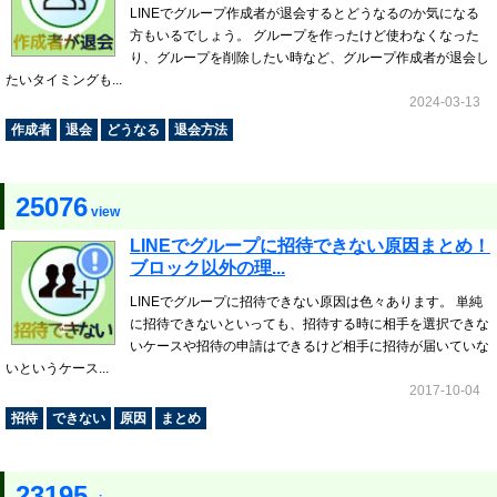
LINEでグループ作成者が退会するとどうなるのか気になる
方もいるでしょう。 グループを作ったけど使わなくなった
り、グループを削除したい時など、グループ作成者が退会し
たいタイミングも...
2024-03-13
作成者
退会
どうなる
退会方法
25076
view
LINEでグループに招待できない原因まとめ！
ブロック以外の理...
LINEでグループに招待できない原因は色々あります。 単純
に招待できないといっても、招待する時に相手を選択できな
いケースや招待の申請はできるけど相手に招待が届いていな
いというケース...
2017-10-04
招待
できない
原因
まとめ
23195