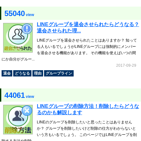
55040
view
LINEグループを退会させられたらどうなる？
退会させられた理...
LINEグループを退会させられたことはありますか？ 知って
る人もいるでしょうがLINEグループには強制的にメンバー
を退会させる機能があります。 その機能を使えばいつの間
にか自分がグルー...
2017-09-29
退会
どうなる
理由
グループライン
44061
view
LINEグループの削除方法！削除したらどうな
るのかも解説します
LINEのグループを削除したいと思ったことはありません
か？ グループを削除したいけど削除の仕方がわからないと
いう方もいるでしょう。 このページではLINEグループを削