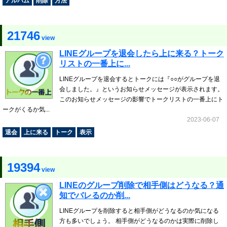
アルバム
削除
方法
21746
view
LINEグループを退会したら上に来る？トーク
リストの一番上に...
LINEグループを退会するとトークには『○○がグループを退
会しました。』というお知らせメッセージが表示されます。
このお知らせメッセージの影響でトークリストの一番上にト
ークがくるか気...
2023-06-07
退会
上に来る
トーク
表示
19394
view
LINEのグループ削除で相手側はどうなる？通
知でバレるのか削...
LINEグループを削除すると相手側がどうなるのか気になる
方も多いでしょう。 相手側がどうなるのかは実際に削除し