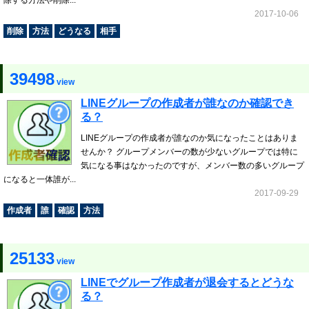
除する方法や削除...
2017-10-06
削除
方法
どうなる
相手
39498
view
LINEグループの作成者が誰なのか確認でき
る？
LINEグループの作成者が誰なのか気になったことはありま
せんか？ グループメンバーの数が少ないグループでは特に
気になる事はなかったのですが、メンバー数の多いグループ
になると一体誰が...
2017-09-29
作成者
誰
確認
方法
25133
view
LINEでグループ作成者が退会するとどうな
る？