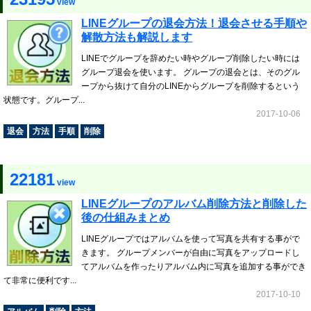
view
LINEグループの退会方法！退会させる手順や
解散方法も解説します
LINEでグループを辞めたい時やグループ削除したい時には
グループ退会を使います。 グループの退会とは、そのグル
ープから抜けて自分のLINEからグループを削除するという
状態です。グループ...
2017-10-06
退会
方法
手順
削除
22181
view
LINEグループのアルバム削除方法と削除した
後の仕組みまとめ
LINEグループではアルバムを使って写真を共有する事がで
きます。 グループメンバーが自由に写真をアップロードし
てアルバムを作ったりアルバム内に写真を追加する事ができ
て非常に便利です...
2017-10-10