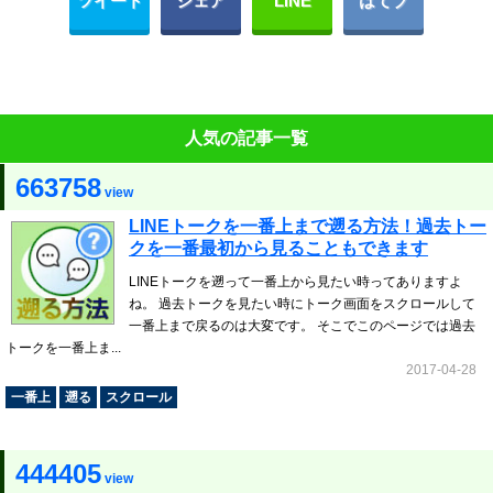
ツイート
シェア
LINE
はてブ
人気の記事一覧
663758
view
LINEトークを一番上まで遡る方法！過去トー
クを一番最初から見ることもできます
LINEトークを遡って一番上から見たい時ってありますよ
ね。 過去トークを見たい時にトーク画面をスクロールして
一番上まで戻るのは大変です。 そこでこのページでは過去
トークを一番上ま...
2017-04-28
一番上
遡る
スクロール
444405
view