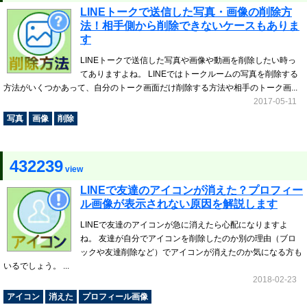
LINEトークで送信した写真・画像の削除方
法！相手側から削除できないケースもありま
す
LINEトークで送信した写真や画像や動画を削除したい時っ
てありますよね。 LINEではトークルームの写真を削除する
方法がいくつかあって、自分のトーク画面だけ削除する方法や相手のトーク画...
2017-05-11
写真
画像
削除
432239
view
LINEで友達のアイコンが消えた？プロフィー
ル画像が表示されない原因を解説します
LINEで友達のアイコンが急に消えたら心配になりますよ
ね。 友達が自分でアイコンを削除したのか別の理由（ブロ
ックや友達削除など）でアイコンが消えたのか気になる方も
いるでしょう。 ...
2018-02-23
アイコン
消えた
プロフィール画像