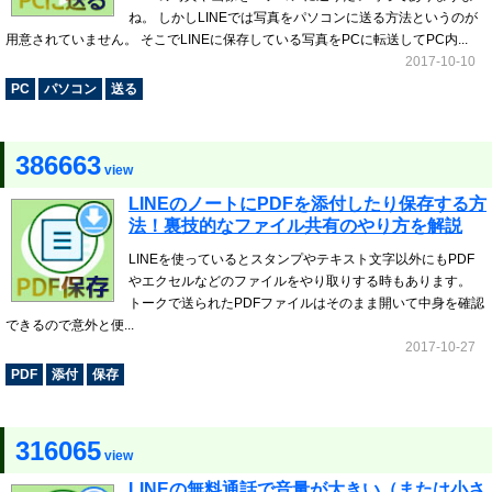
ね。 しかしLINEでは写真をパソコンに送る方法というのが
用意されていません。 そこでLINEに保存している写真をPCに転送してPC内...
2017-10-10
PC
パソコン
送る
386663
view
LINEのノートにPDFを添付したり保存する方
法！裏技的なファイル共有のやり方を解説
LINEを使っているとスタンプやテキスト文字以外にもPDF
やエクセルなどのファイルをやり取りする時もあります。
トークで送られたPDFファイルはそのまま開いて中身を確認
できるので意外と便...
2017-10-27
PDF
添付
保存
316065
view
LINEの無料通話で音量が大きい（または小さ