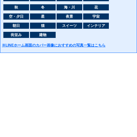
秋
冬
海・川
花
空・夕日
星
夜景
宇宙
朝日
猫
スイーツ
インテリア
街並み
建物
※LINEホーム画面のカバー画像におすすめの写真一覧はこちら