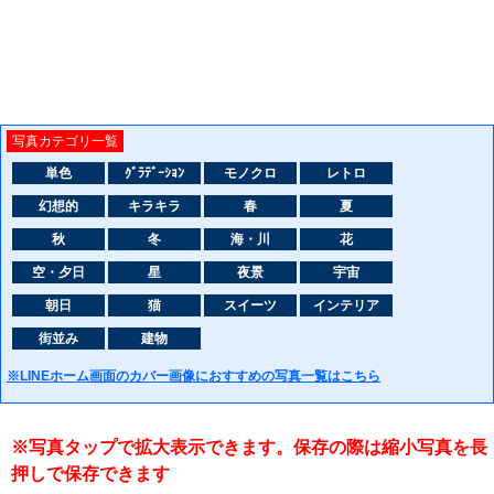
写真カテゴリ一覧
単色
ｸﾞﾗﾃﾞｰｼｮﾝ
モノクロ
レトロ
幻想的
キラキラ
春
夏
秋
冬
海・川
花
空・夕日
星
夜景
宇宙
朝日
猫
スイーツ
インテリア
街並み
建物
※LINEホーム画面のカバー画像におすすめの写真一覧はこちら
※写真タップで拡大表示できます。保存の際は縮小写真を長
押しで保存できます