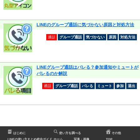
LINEのグループ通話に気づかない原因と対処方法
通話
グループ通話
気づかない
原因
対処方法
LINEグループ通話はバレる？参加通知やミュートが
バレるのか解説
通話
グループ通話
バレる
ミュート
参加
退出
はじめに
使い方を調べる
その他
LINEの使い方まとめ総合ガイド
ホーム
写真・画像
TOP