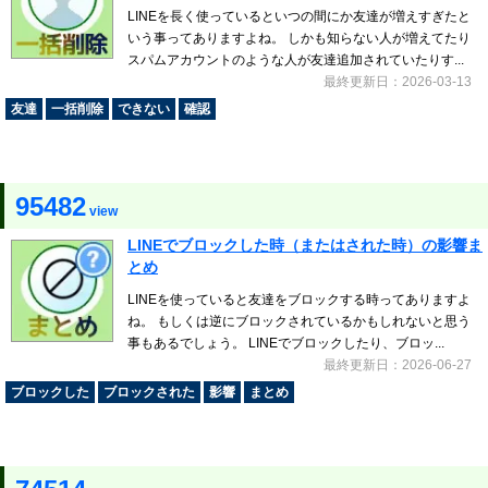
LINEを長く使っているといつの間にか友達が増えすぎたと
いう事ってありますよね。 しかも知らない人が増えてたり
スパムアカウントのような人が友達追加されていたりす...
最終更新日：2026-03-13
友達
一括削除
できない
確認
95482
view
LINEでブロックした時（またはされた時）の影響ま
とめ
LINEを使っていると友達をブロックする時ってありますよ
ね。 もしくは逆にブロックされているかもしれないと思う
事もあるでしょう。 LINEでブロックしたり、ブロッ...
最終更新日：2026-06-27
ブロックした
ブロックされた
影響
まとめ