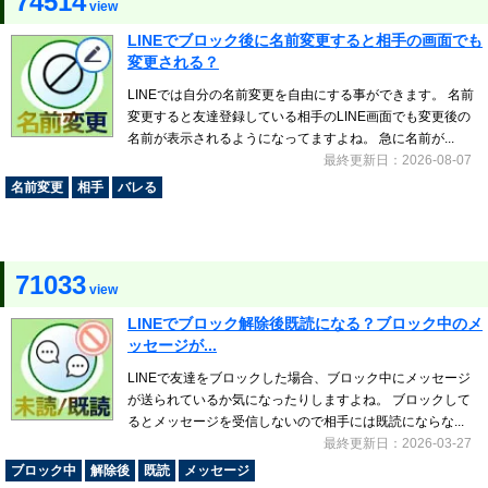
74514
view
LINEでブロック後に名前変更すると相手の画面でも
変更される？
LINEでは自分の名前変更を自由にする事ができます。 名前
変更すると友達登録している相手のLINE画面でも変更後の
名前が表示されるようになってますよね。 急に名前が...
最終更新日：2026-08-07
名前変更
相手
バレる
71033
view
LINEでブロック解除後既読になる？ブロック中のメ
ッセージが...
LINEで友達をブロックした場合、ブロック中にメッセージ
が送られているか気になったりしますよね。 ブロックして
るとメッセージを受信しないので相手には既読にならな...
最終更新日：2026-03-27
ブロック中
解除後
既読
メッセージ