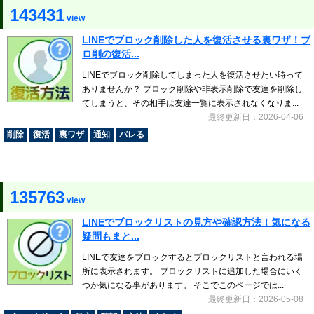
143431
view
LINEでブロック削除した人を復活させる裏ワザ！ブ
ロ削の復活...
LINEでブロック削除してしまった人を復活させたい時って
ありませんか？ ブロック削除や非表示削除で友達を削除し
てしまうと、その相手は友達一覧に表示されなくなりま...
最終更新日：2026-04-06
削除
復活
裏ワザ
通知
バレる
135763
view
LINEでブロックリストの見方や確認方法！気になる
疑問もまと...
LINEで友達をブロックするとブロックリストと言われる場
所に表示されます。 ブロックリストに追加した場合にいく
つか気になる事があります。 そこでこのページでは...
最終更新日：2026-05-08