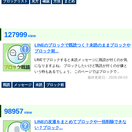
ブロックリスト
見方
確認
方法
まとめ
127999
view
LINEのブロックで既読つく？未読のままブロックや
ブロック前...
LINEでブロックすると未読メッセージに既読が付くのか気
になりますよね。 ブロックしたいけど既読が付くのが嫌と
いう時もあるでしょう。 このページではブロックで...
最終更新日：2026-06-03
既読
メッセージ
未読
ブロック前
98957
view
LINEの友達をまとめてブロックや一括削除できな
い？ブロック...