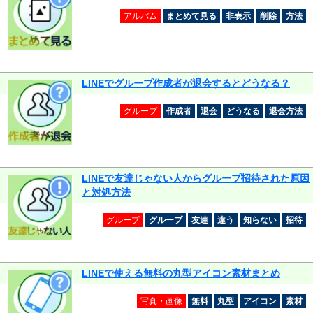
アルバム
まとめて見る
非表示
削除
方法
LINEでグループ作成者が退会するとどうなる？
グループ
作成者
退会
どうなる
退会方法
LINEで友達じゃない人からグループ招待された原因
と対処方法
グループ
グループ
友達
違う
知らない
招待
LINEで使える無料の丸型アイコン素材まとめ
写真・画像
無料
丸型
アイコン
素材